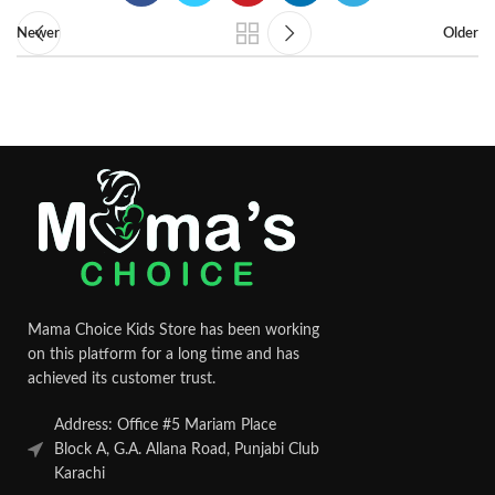
Newer
Older
Mama Choice Kids Store has been working
on this platform for a long time and has
achieved its customer trust.
Address: Office #5 Mariam Place
Block A, G.A. Allana Road, Punjabi Club
Karachi