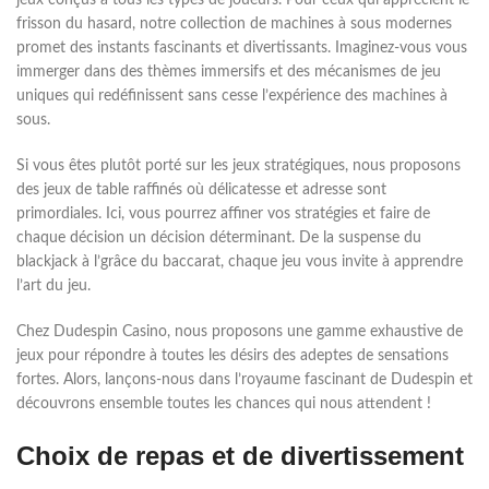
jeux conçus à tous les types de joueurs. Pour ceux qui apprécient le
frisson du hasard, notre collection de machines à sous modernes
promet des instants fascinants et divertissants. Imaginez-vous vous
immerger dans des thèmes immersifs et des mécanismes de jeu
uniques qui redéfinissent sans cesse l’expérience des machines à
sous.
Si vous êtes plutôt porté sur les jeux stratégiques, nous proposons
des jeux de table raffinés où délicatesse et adresse sont
primordiales. Ici, vous pourrez affiner vos stratégies et faire de
chaque décision un décision déterminant. De la suspense du
blackjack à l’grâce du baccarat, chaque jeu vous invite à apprendre
l’art du jeu.
Chez Dudespin Casino, nous proposons une gamme exhaustive de
jeux pour répondre à toutes les désirs des adeptes de sensations
fortes. Alors, lançons-nous dans l’royaume fascinant de Dudespin et
découvrons ensemble toutes les chances qui nous attendent !
Choix de repas et de divertissement