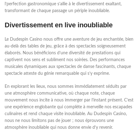
l’perfection gastronomique s’allie à le divertissement exaltant,
transformant de chaque passage un périple inoubliable.
Divertissement en live inoubliable
Le Dudespin Casino nous offre une aventure de jeu enchantée, bien
au-delà des tables de jeu, grâce à des spectacles soigneusement
élaborés. Nous bénéficions d’une diversité de prestations qui
captivent nos sens et subliment nos soirées. Des performances
musicales dynamiques aux spectacles de danse fascinants, chaque
spectacle atteste du génie remarquable qui s’y exprime.
En explorant les lieux, nous sommes immédiatement séduits par
une atmosphère communicative, où chaque note, chaque
mouvement nous incite à nous immerger par l’instant présent. C’est
une expérience englobante qui complète à merveille nos escapades
culinaires et rend chaque visite inoubliable. Au Dudespin Casino,
nous ne nous limitons pas de jouer ; nous éprouvons une
atmosphère inoubliable qui nous donne envie d’y revenir.