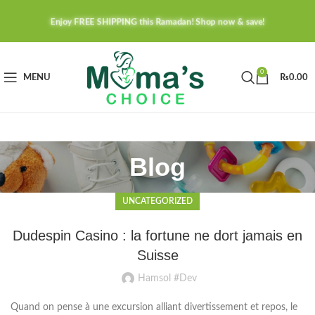
Enjoy FREE SHIPPING this Ramadan! Shop now & save!
0
MENU
₨
0.00
Blog
UNCATEGORIZED
Dudespin Casino : la fortune ne dort jamais en
Suisse
Hamsol #Dev
Quand on pense à une excursion alliant divertissement et repos, le