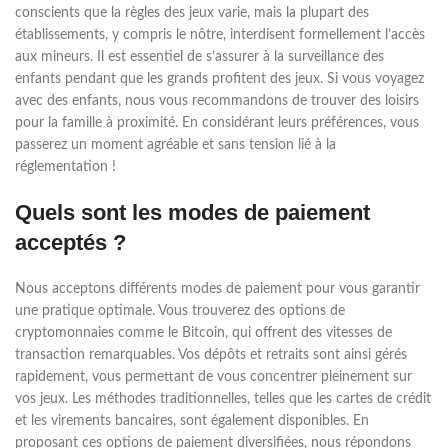
conscients que la règles des jeux varie, mais la plupart des
établissements, y compris le nôtre, interdisent formellement l’accès
aux mineurs. Il est essentiel de s’assurer à la surveillance des
enfants pendant que les grands profitent des jeux. Si vous voyagez
avec des enfants, nous vous recommandons de trouver des loisirs
pour la famille à proximité. En considérant leurs préférences, vous
passerez un moment agréable et sans tension lié à la
réglementation !
Quels sont les modes de paiement
acceptés ?
Nous acceptons différents modes de paiement pour vous garantir
une pratique optimale. Vous trouverez des options de
cryptomonnaies comme le Bitcoin, qui offrent des vitesses de
transaction remarquables. Vos dépôts et retraits sont ainsi gérés
rapidement, vous permettant de vous concentrer pleinement sur
vos jeux. Les méthodes traditionnelles, telles que les cartes de crédit
et les virements bancaires, sont également disponibles. En
proposant ces options de paiement diversifiées, nous répondons