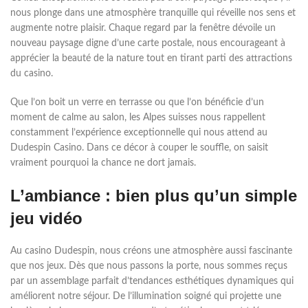
nous plonge dans une atmosphère tranquille qui réveille nos sens et
augmente notre plaisir. Chaque regard par la fenêtre dévoile un
nouveau paysage digne d’une carte postale, nous encourageant à
apprécier la beauté de la nature tout en tirant parti des attractions
du casino.
Que l’on boit un verre en terrasse ou que l’on bénéficie d’un
moment de calme au salon, les Alpes suisses nous rappellent
constamment l’expérience exceptionnelle qui nous attend au
Dudespin Casino. Dans ce décor à couper le souffle, on saisit
vraiment pourquoi la chance ne dort jamais.
L’ambiance : bien plus qu’un simple
jeu vidéo
Au casino Dudespin, nous créons une atmosphère aussi fascinante
que nos jeux. Dès que nous passons la porte, nous sommes reçus
par un assemblage parfait d’tendances esthétiques dynamiques qui
améliorent notre séjour. De l’illumination soigné qui projette une