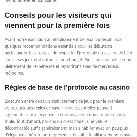
mémorable et enrichissante.
Conseils pour les visiteurs qui
viennent pour la première fois
Avant notre excursion au établissement de jeux Dudespin, voici
quelques recommandations essentiels pour les débutants
participants. Il est crucial de respecter l’protocole du casino, de bien
choisir ses jeux et d’optimiser son budget. Ainsi, nous bénéficierons
pleinement de l’expérience et repartirons avec de merveilleux
mémoires.
Règles de base de l’protocole au casino
Lorsqu’on entre dans un établissement de jeux pour la première
visite, quelques règles de savoir-vivre essentielles peuvent
agrémenter notre expérience et nous aider à nous fondre dans la
foule. Tout d’abord, parlons du dress code : une vêture
décontractée suffit généralement, mais s’habiller avec un peu plus
d’élégance améliore notre présence. Ensuite, familiarisons-nous avec