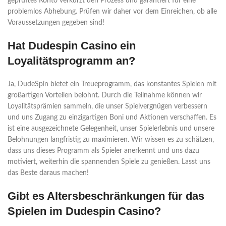
geprüftes Konto verkürzt den Prozess und garantiert für eine
problemlos Abhebung. Prüfen wir daher vor dem Einreichen, ob alle
Voraussetzungen gegeben sind!
Hat Dudespin Casino ein
Loyalitätsprogramm an?
Ja, DudeSpin bietet ein Treueprogramm, das konstantes Spielen mit
großartigen Vorteilen belohnt. Durch die Teilnahme können wir
Loyalitätsprämien sammeln, die unser Spielvergnügen verbessern
und uns Zugang zu einzigartigen Boni und Aktionen verschaffen. Es
ist eine ausgezeichnete Gelegenheit, unser Spielerlebnis und unsere
Belohnungen langfristig zu maximieren. Wir wissen es zu schätzen,
dass uns dieses Programm als Spieler anerkennt und uns dazu
motiviert, weiterhin die spannenden Spiele zu genießen. Lasst uns
das Beste daraus machen!
Gibt es Altersbeschränkungen für das
Spielen im Dudespin Casino?