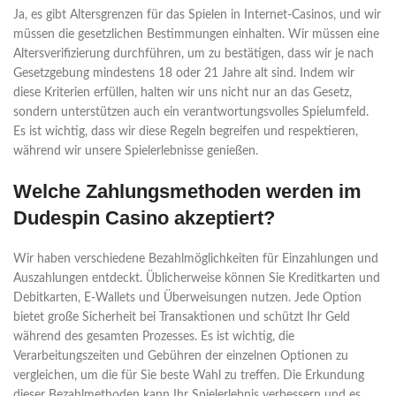
Ja, es gibt Altersgrenzen für das Spielen in Internet-Casinos, und wir
müssen die gesetzlichen Bestimmungen einhalten. Wir müssen eine
Altersverifizierung durchführen, um zu bestätigen, dass wir je nach
Gesetzgebung mindestens 18 oder 21 Jahre alt sind. Indem wir
diese Kriterien erfüllen, halten wir uns nicht nur an das Gesetz,
sondern unterstützen auch ein verantwortungsvolles Spielumfeld.
Es ist wichtig, dass wir diese Regeln begreifen und respektieren,
während wir unsere Spielerlebnisse genießen.
Welche Zahlungsmethoden werden im
Dudespin Casino akzeptiert?
Wir haben verschiedene Bezahlmöglichkeiten für Einzahlungen und
Auszahlungen entdeckt. Üblicherweise können Sie Kreditkarten und
Debitkarten, E-Wallets und Überweisungen nutzen. Jede Option
bietet große Sicherheit bei Transaktionen und schützt Ihr Geld
während des gesamten Prozesses. Es ist wichtig, die
Verarbeitungszeiten und Gebühren der einzelnen Optionen zu
vergleichen, um die für Sie beste Wahl zu treffen. Die Erkundung
dieser Bezahlmethoden kann Ihr Spielerlebnis verbessern und es