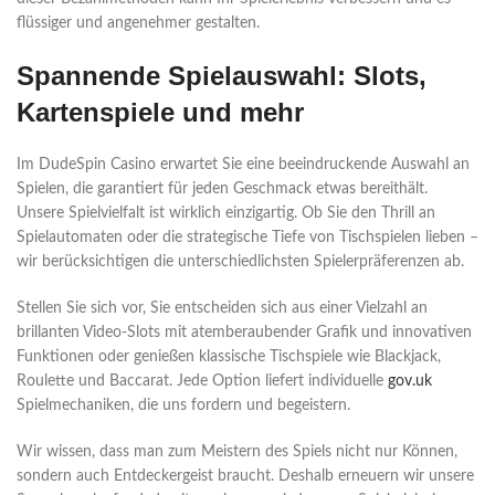
flüssiger und angenehmer gestalten.
Spannende Spielauswahl: Slots,
Kartenspiele und mehr
Im DudeSpin Casino erwartet Sie eine beeindruckende Auswahl an
Spielen, die garantiert für jeden Geschmack etwas bereithält.
Unsere Spielvielfalt ist wirklich einzigartig. Ob Sie den Thrill an
Spielautomaten oder die strategische Tiefe von Tischspielen lieben –
wir berücksichtigen die unterschiedlichsten Spielerpräferenzen ab.
Stellen Sie sich vor, Sie entscheiden sich aus einer Vielzahl an
brillanten Video-Slots mit atemberaubender Grafik und innovativen
Funktionen oder genießen klassische Tischspiele wie Blackjack,
Roulette und Baccarat. Jede Option liefert individuelle
gov.uk
Spielmechaniken, die uns fordern und begeistern.
Wir wissen, dass man zum Meistern des Spiels nicht nur Können,
sondern auch Entdeckergeist braucht. Deshalb erneuern wir unsere