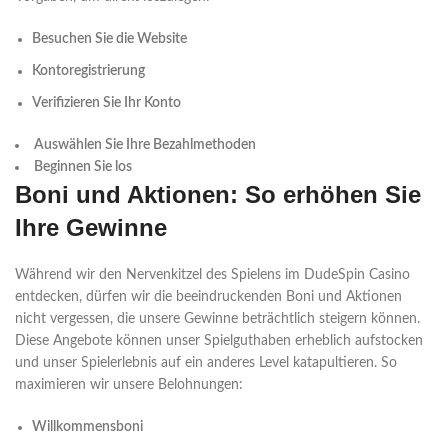
Besuchen Sie die Website
Kontoregistrierung
Verifizieren Sie Ihr Konto
Auswählen Sie Ihre Bezahlmethoden
Beginnen Sie los
Boni und Aktionen: So erhöhen Sie
Ihre Gewinne
Während wir den Nervenkitzel des Spielens im DudeSpin Casino
entdecken, dürfen wir die beeindruckenden Boni und Aktionen
nicht vergessen, die unsere Gewinne beträchtlich steigern können.
Diese Angebote können unser Spielguthaben erheblich aufstocken
und unser Spielerlebnis auf ein anderes Level katapultieren. So
maximieren wir unsere Belohnungen:
Willkommensboni