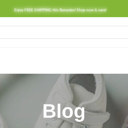
Enjoy FREE SHIPPING this Ramadan! Shop now & save!
Blog