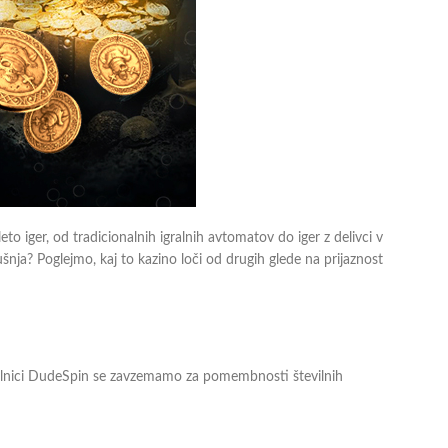
to iger, od tradicionalnih igralnih avtomatov do iger z delivci v
šnja? Poglejmo, kaj to kazino loči od drugih glede na prijaznost
igralnici DudeSpin se zavzemamo za pomembnosti številnih