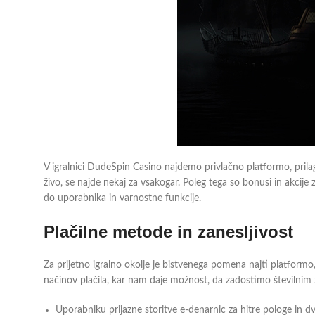
V igralnici DudeSpin Casino najdemo privlačno platformo, prilago
živo, se najde nekaj za vsakogar. Poleg tega so bonusi in akcije
do uporabnika in varnostne funkcije.
Plačilne metode in zanesljivost
Za prijetno igralno okolje je bistvenega pomena najti platform
načinov plačila, kar nam daje možnost, da zadostimo številnim ž
Uporabniku prijazne storitve e-denarnic za hitre pologe in dv