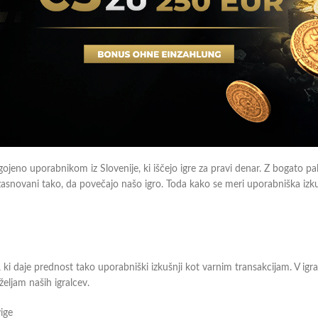
jeno uporabnikom iz Slovenije, ki iščejo igre za pravi denar. Z bogato pale
 zasnovani tako, da povečajo našo igro. Toda kako se meri uporabniška izku
o, ki daje prednost tako uporabniški izkušnji kot varnim transakcijam. V 
eljam naših igralcev.
ige