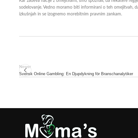
Kar zadeva nacije z omejitvami, smo spoznali, da nekatere regi
sodelovanje. Vedno moramo biti informirani o teh omejitvah, da
izkušnjah in se izognemo morebitnim pravnim zankam.
Newer
Svensk Online Gambling: En Djupdykning för Branschanalytiker