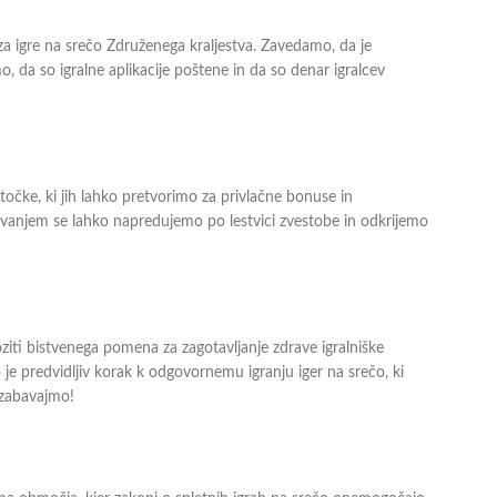
 za igre na srečo Združenega kraljestva. Zavedamo, da je
, da so igralne aplikacije poštene in da so denar igralcev
očke, ki jih lahko pretvorimo za privlačne bonuse in
lovanjem se lahko napredujemo po lestvici zvestobe in odkrijemo
ziti bistvenega pomena za zagotavljanje zdrave igralniške
je predvidljiv korak k odgovornemu igranju iger na srečo, ki
 zabavajmo!