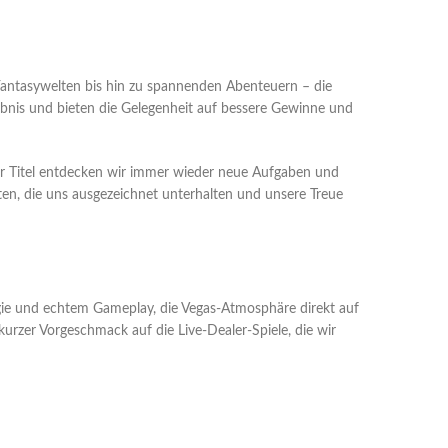
 Fantasywelten bis hin zu spannenden Abenteuern – die
ebnis und bieten die Gelegenheit auf bessere Gewinne und
er Titel entdecken wir immer wieder neue Aufgaben und
en, die uns ausgezeichnet unterhalten und unsere Treue
gie und echtem Gameplay, die Vegas-Atmosphäre direkt auf
kurzer Vorgeschmack auf die Live-Dealer-Spiele, die wir