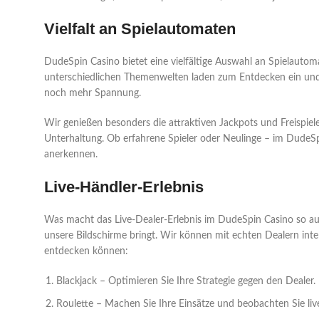
Vielfalt an Spielautomaten
DudeSpin Casino bietet eine vielfältige Auswahl an Spielautom
unterschiedlichen Themenwelten laden zum Entdecken ein und f
noch mehr Spannung.
Wir genießen besonders die attraktiven Jackpots und Freispie
Unterhaltung. Ob erfahrene Spieler oder Neulinge – im DudeSp
anerkennen.
Live-Händler-Erlebnis
Was macht das Live-Dealer-Erlebnis im DudeSpin Casino so au
unsere Bildschirme bringt. Wir können mit echten Dealern inter
entdecken können:
Blackjack – Optimieren Sie Ihre Strategie gegen den Dealer.
Roulette – Machen Sie Ihre Einsätze und beobachten Sie live