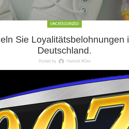
UNCATEGORIZED
eln Sie Loyalitätsbelohnungen 
Deutschland.
Posted by
Hamsol #Dev