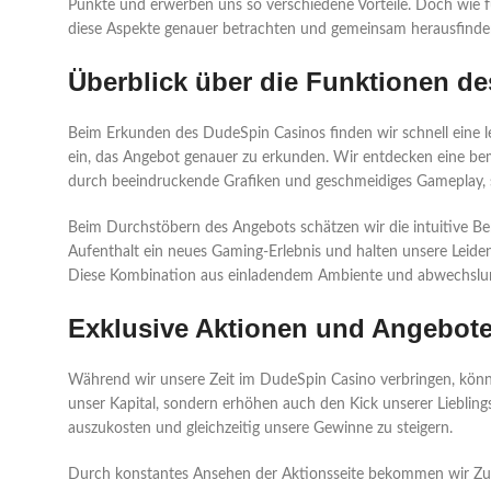
Punkte und erwerben uns so verschiedene Vorteile. Doch wie
diese Aspekte genauer betrachten und gemeinsam herausfinden
Überblick über die Funktionen d
Beim Erkunden des DudeSpin Casinos finden wir schnell eine l
ein, das Angebot genauer zu erkunden. Wir entdecken eine bemer
durch beeindruckende Grafiken und geschmeidiges Gameplay, sod
Beim Durchstöbern des Angebots schätzen wir die intuitive Ben
Aufenthalt ein neues Gaming-Erlebnis und halten unsere Leiden
Diese Kombination aus einladendem Ambiente und abwechslungs
Exklusive Aktionen und Angebot
Während wir unsere Zeit im DudeSpin Casino verbringen, könne
unser Kapital, sondern erhöhen auch den Kick unserer Lieblings
auszukosten und gleichzeitig unsere Gewinne zu steigern.
Durch konstantes Ansehen der Aktionsseite bekommen wir Zug