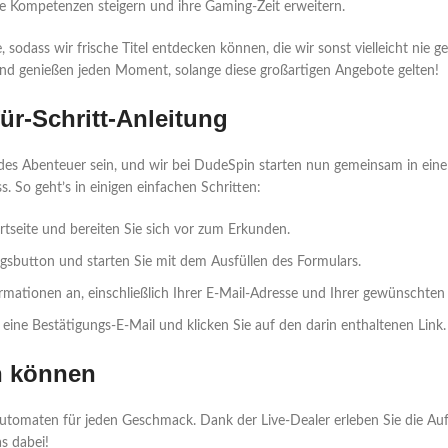
hre Kompetenzen steigern und ihre Gaming-Zeit erweitern.
sodass wir frische Titel entdecken können, die wir sonst vielleicht nie ge
nd genießen jeden Moment, solange diese großartigen Angebote gelten!
für-Schritt-Anleitung
des Abenteuer sein, und wir bei DudeSpin starten nun gemeinsam in eine 
s. So geht’s in einigen einfachen Schritten:
tseite und bereiten Sie sich vor zum Erkunden.
ngsbutton und starten Sie mit dem Ausfüllen des Formulars.
rmationen an, einschließlich Ihrer E-Mail-Adresse und Ihrer gewünschte
f eine Bestätigungs-E-Mail und klicken Sie auf den darin enthaltenen Link.
n können
automaten für jeden Geschmack. Dank der Live-Dealer erleben Sie die Auf
as dabei!