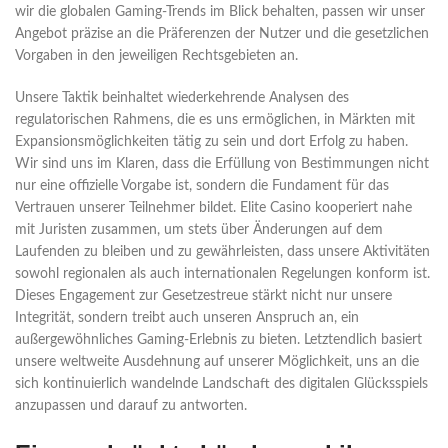
wir die globalen Gaming-Trends im Blick behalten, passen wir unser
Angebot präzise an die Präferenzen der Nutzer und die gesetzlichen
Vorgaben in den jeweiligen Rechtsgebieten an.
Unsere Taktik beinhaltet wiederkehrende Analysen des
regulatorischen Rahmens, die es uns ermöglichen, in Märkten mit
Expansionsmöglichkeiten tätig zu sein und dort Erfolg zu haben.
Wir sind uns im Klaren, dass die Erfüllung von Bestimmungen nicht
nur eine offizielle Vorgabe ist, sondern die Fundament für das
Vertrauen unserer Teilnehmer bildet. Elite Casino kooperiert nahe
mit Juristen zusammen, um stets über Änderungen auf dem
Laufenden zu bleiben und zu gewährleisten, dass unsere Aktivitäten
sowohl regionalen als auch internationalen Regelungen konform ist.
Dieses Engagement zur Gesetzestreue stärkt nicht nur unsere
Integrität, sondern treibt auch unseren Anspruch an, ein
außergewöhnliches Gaming-Erlebnis zu bieten. Letztendlich basiert
unsere weltweite Ausdehnung auf unserer Möglichkeit, uns an die
sich kontinuierlich wandelnde Landschaft des digitalen Glücksspiels
anzupassen und darauf zu antworten.