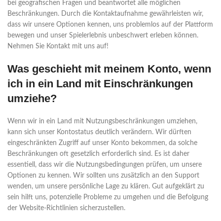
bei geografischen Fragen und beantwortet alle möglichen
Beschränkungen. Durch die Kontaktaufnahme gewährleisten wir,
dass wir unsere Optionen kennen, uns problemlos auf der Plattform
bewegen und unser Spielerlebnis unbeschwert erleben können.
Nehmen Sie Kontakt mit uns auf!
Was geschieht mit meinem Konto, wenn
ich in ein Land mit Einschränkungen
umziehe?
Wenn wir in ein Land mit Nutzungsbeschränkungen umziehen,
kann sich unser Kontostatus deutlich verändern. Wir dürften
eingeschränkten Zugriff auf unser Konto bekommen, da solche
Beschränkungen oft gesetzlich erforderlich sind. Es ist daher
essentiell, dass wir die Nutzungsbedingungen prüfen, um unsere
Optionen zu kennen. Wir sollten uns zusätzlich an den Support
wenden, um unsere persönliche Lage zu klären. Gut aufgeklärt zu
sein hilft uns, potenzielle Probleme zu umgehen und die Befolgung
der Website-Richtlinien sicherzustellen.