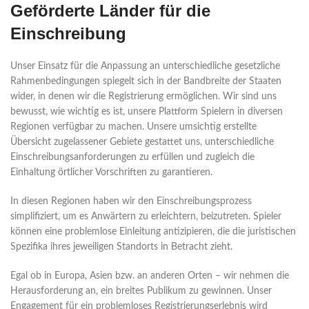
Geförderte Länder für die
Einschreibung
Unser Einsatz für die Anpassung an unterschiedliche gesetzliche
Rahmenbedingungen spiegelt sich in der Bandbreite der Staaten
wider, in denen wir die Registrierung ermöglichen. Wir sind uns
bewusst, wie wichtig es ist, unsere Plattform Spielern in diversen
Regionen verfügbar zu machen. Unsere umsichtig erstellte
Übersicht zugelassener Gebiete gestattet uns, unterschiedliche
Einschreibungsanforderungen zu erfüllen und zugleich die
Einhaltung örtlicher Vorschriften zu garantieren.
In diesen Regionen haben wir den Einschreibungsprozess
simplifiziert, um es Anwärtern zu erleichtern, beizutreten. Spieler
können eine problemlose Einleitung antizipieren, die die juristischen
Spezifika ihres jeweiligen Standorts in Betracht zieht.
Egal ob in Europa, Asien bzw. an anderen Orten – wir nehmen die
Herausforderung an, ein breites Publikum zu gewinnen. Unser
Engagement für ein problemloses Registrierungserlebnis wird