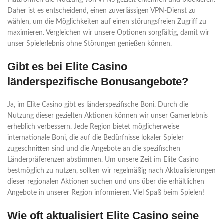
Daher ist es entscheidend, einen zuverlässigen VPN-Dienst zu
wählen, um die Möglichkeiten auf einen störungsfreien Zugriff zu
maximieren. Vergleichen wir unsere Optionen sorgfältig, damit wir
unser Spielerlebnis ohne Störungen genießen können.
Gibt es bei Elite Casino
länderspezifische Bonusangebote?
Ja, im Elite Casino gibt es länderspezifische Boni. Durch die
Nutzung dieser gezielten Aktionen können wir unser Gamerlebnis
erheblich verbessern. Jede Region bietet möglicherweise
internationale Boni, die auf die Bedürfnisse lokaler Spieler
zugeschnitten sind und die Angebote an die spezifischen
Länderpräferenzen abstimmen. Um unsere Zeit im Elite Casino
bestmöglich zu nutzen, sollten wir regelmäßig nach Aktualisierungen
dieser regionalen Aktionen suchen und uns über die erhältlichen
Angebote in unserer Region informieren. Viel Spaß beim Spielen!
Wie oft aktualisiert Elite Casino seine