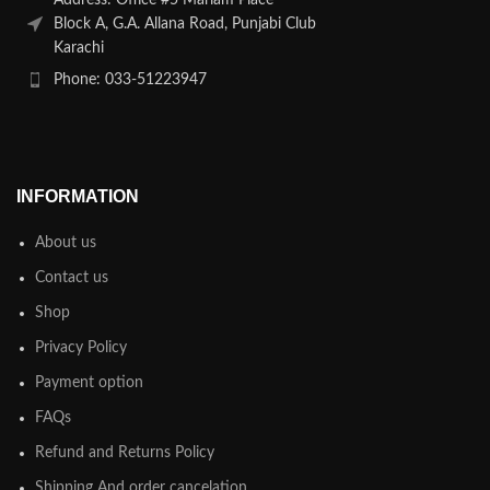
Block A, G.A. Allana Road, Punjabi Club
Karachi
Phone: 033-51223947
INFORMATION
About us
Contact us
Shop
Privacy Policy
Payment option
FAQs
Refund and Returns Policy
Shipping And order cancelation