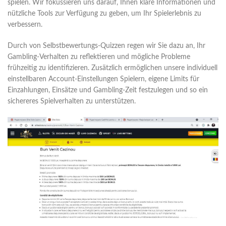
spielen. Wir fokussieren uns darauf, Ihnen klare Informationen und
nützliche Tools zur Verfügung zu geben, um Ihr Spielerlebnis zu
verbessern.
Durch von Selbstbewertungs-Quizzen regen wir Sie dazu an, Ihr
Gambling-Verhalten zu reflektieren und mögliche Probleme
frühzeitig zu identifizieren. Zusätzlich ermöglichen unsere individuell
einstellbaren Account-Einstellungen Spielern, eigene Limits für
Einzahlungen, Einsätze und Gambling-Zeit festzulegen und so ein
sichereres Spielverhalten zu unterstützen.