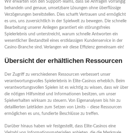
Wir erwarten von den Support-Teams, dass sie Anfragen vorrangig
behandeln und genaue, umsetzbare Lösungen ohne überflüssige
Verzögerungen bereitstellen. Dies schafft Vertrauen und ermöglicht
es uns, uns zuversichtlich in der Spielwelt zu bewegen. Die schnelle
Bearbeitung unserer Anliegen garantiert ein störungsfreies
Spielerlebnis und unterstreicht, warum schnelle Antworten ein
wesentlicher Bestandteil eines erstklassigen Kundenservice in der
Casino-Branche sind. Verlangen wir diese Effizienz gemeinsam ein!
Übersicht der erhältlichen Ressourcen
Der Zugriff zu verschiedenen Ressourcen verbessert unser
verantwortungsvolles Spielerlebnis in Elite-Casinos erheblich. Beim
verantwortungsvollen Spielen ist es wichtig zu wissen, dass wir über
die nötigen Hilfsmittel und Informationen besitzen, um unser
Spielverhalten wirksam zu steuern. Von Eigenanalysen bis hin zu
detaillierten Leitfäden zum Setzen von Limits – diese Ressourcen
ermöglichen es uns, fundierte Beschlüsse zu treffen.
Darüber hinaus haben wir festgestellt, dass Elite-Casinos eine
Vielzahl von Informationsmaterialien anbieten, die die Merkmale