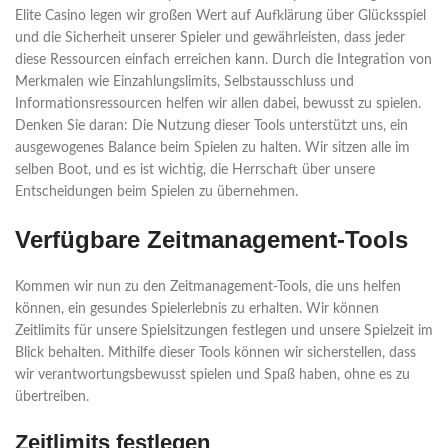
Elite Casino legen wir großen Wert auf Aufklärung über Glücksspiel
und die Sicherheit unserer Spieler und gewährleisten, dass jeder
diese Ressourcen einfach erreichen kann. Durch die Integration von
Merkmalen wie Einzahlungslimits, Selbstausschluss und
Informationsressourcen helfen wir allen dabei, bewusst zu spielen.
Denken Sie daran: Die Nutzung dieser Tools unterstützt uns, ein
ausgewogenes Balance beim Spielen zu halten. Wir sitzen alle im
selben Boot, und es ist wichtig, die Herrschaft über unsere
Entscheidungen beim Spielen zu übernehmen.
Verfügbare Zeitmanagement-Tools
Kommen wir nun zu den Zeitmanagement-Tools, die uns helfen
können, ein gesundes Spielerlebnis zu erhalten. Wir können
Zeitlimits für unsere Spielsitzungen festlegen und unsere Spielzeit im
Blick behalten. Mithilfe dieser Tools können wir sicherstellen, dass
wir verantwortungsbewusst spielen und Spaß haben, ohne es zu
übertreiben.
Zeitlimits festlegen