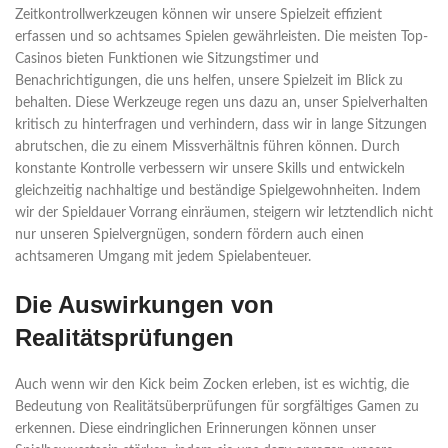
Zeitkontrollwerkzeugen können wir unsere Spielzeit effizient
erfassen und so achtsames Spielen gewährleisten. Die meisten Top-
Casinos bieten Funktionen wie Sitzungstimer und
Benachrichtigungen, die uns helfen, unsere Spielzeit im Blick zu
behalten. Diese Werkzeuge regen uns dazu an, unser Spielverhalten
kritisch zu hinterfragen und verhindern, dass wir in lange Sitzungen
abrutschen, die zu einem Missverhältnis führen können. Durch
konstante Kontrolle verbessern wir unsere Skills und entwickeln
gleichzeitig nachhaltige und beständige Spielgewohnheiten. Indem
wir der Spieldauer Vorrang einräumen, steigern wir letztendlich nicht
nur unseren Spielvergnügen, sondern fördern auch einen
achtsameren Umgang mit jedem Spielabenteuer.
Die Auswirkungen von
Realitätsprüfungen
Auch wenn wir den Kick beim Zocken erleben, ist es wichtig, die
Bedeutung von Realitätsüberprüfungen für sorgfältiges Gamen zu
erkennen. Diese eindringlichen Erinnerungen können unser