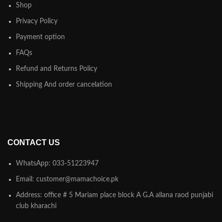
Shop
Privacy Policy
Payment option
FAQs
Refund and Returns Policy
Shipping And order cancelation
CONTACT US
WhatsApp: 033-51223947
Email: customer@mamachoice.pk
Address: office # 5 Mariam place block A G.A allana raod punjabi
club kharachi