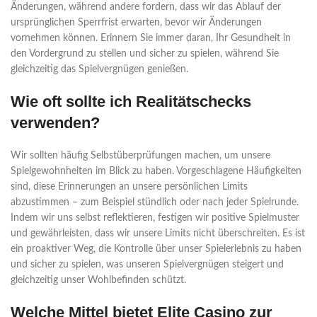
Änderungen, während andere fordern, dass wir das Ablauf der
ursprünglichen Sperrfrist erwarten, bevor wir Änderungen
vornehmen können. Erinnern Sie immer daran, Ihr Gesundheit in
den Vordergrund zu stellen und sicher zu spielen, während Sie
gleichzeitig das Spielvergnügen genießen.
Wie oft sollte ich Realitätschecks
verwenden?
Wir sollten häufig Selbstüberprüfungen machen, um unsere
Spielgewohnheiten im Blick zu haben. Vorgeschlagene Häufigkeiten
sind, diese Erinnerungen an unsere persönlichen Limits
abzustimmen – zum Beispiel stündlich oder nach jeder Spielrunde.
Indem wir uns selbst reflektieren, festigen wir positive Spielmuster
und gewährleisten, dass wir unsere Limits nicht überschreiten. Es ist
ein proaktiver Weg, die Kontrolle über unser Spielerlebnis zu haben
und sicher zu spielen, was unseren Spielvergnügen steigert und
gleichzeitig unser Wohlbefinden schützt.
Welche Mittel bietet Elite Casino zur