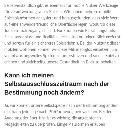
Selbstverständlich gibt es ebenfalls für mobile Nutzer Werkzeuge
für verantwortungsvolles Spielen. Wir haben mehrere mobile
Spieleplattformen analysiert und herausgefunden, dass viele Wert
auf eine anwenderfreundliche Oberfläche legen, wodurch diese
Tools einfach zugänglich sind. Funktionen wie Einzahlungslimits,
Selbstausschluss und Realitätschecks sind nur einen Klick entfernt
und sorgen für ein sichereres Spielerlebnis. Bei der Nutzung dieser
mobilen Optionen können wir diese Mittel sorglos einsetzen, um
verantwortungsvolles Spielen zu unterstützen und so das Spiel zu
erleben und gleichzeitig unsere Gesundheit im Blick zu behalten.
Kann ich meinen
Selbstausschlusszeitraum nach der
Bestimmung noch ändern?
Ja, wir können unsere Selbstsperre nach der Bestimmung ändern,
dies kann jedoch je nach Plattformvorgaben variieren. Bei der
Änderung der Sperrfrist ist es wichtig, die angebotenen
Möglichkeiten zu überprüfen. Einige Plattformen erlauben