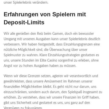
unser Spielerlebnis verändern.
Erfahrungen von Spielern mit
Deposit-Limits
Wir alle genießen den Reiz beim Gamen, doch ein bewusster
Umgang mit unseren Ausgaben kann unser Spielerlebnis deutlich
verbessern. Wir haben festgestellt, dass Einzahlungsgrenzen eine
nützliche Möglichkeit sind, die Überwachung über unser
Spielmuster zu wahren. Klare Einzahlungsstrategien gestatten es
uns, unsere Stunden im Elite Casino sorgenfrei zu erleben, ohne
Angst vor zu hohen Ausgaben haben zu müssen.
Wenn wir diese Grenzen setzen, agieren wir verantwortlich und
gewährleisten, dass unsere Amüsement im Rahmen unserer
finanziellen Möglichkeiten bleibt. Es geht nicht nur darum, uns
einzuschränken, sondern auch darum, den Spielspaß insgesamt zu
erhöhen. Zu verstehen, dass wir unsere Finanzen im Griff haben,
gibt uns Sicherheit und gestattet es uns, uns ganz auf den
Vergnügen zu fokussieren.