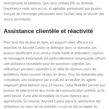
smartphones et tablettes. Que vous utilisiez iOS ou Android,
l’expérience reste sans accroc et agréable, permettant aux joueurs
français de s’immerger pleinement dans l’action sans se soucier des
soucis techniques.
Assistance clientèle et réactivité
Pour tout site de jeux en ligne, un support client efficace est
essentiel, et Azurslot Casino se distingue dans ce domaine. Les
joueurs bénéficient d’un service d’aide fiable et polyvalent. L’option
de messagerie instantanée est particulièrement remarquable, offrant
une assistance immédiate pour les questions urgentes. Les
utilisateurs peuvent s’attendre à un délai de réponse court, les
problèmes étant souvent résolus en direct. Pour les demandes plus
complexes, une assistance par e-mail est accessible, les agents
réagissant généralement sous 24 heures. Cette flexibilité permet aux
joueurs de sélectionner leur mode de communication préféré, qu’ils
aient besoin d’une aide immédiate ou d’une réponse plus
approfondie. En résumé, Azurslot Casino place la satisfaction des
utilisateurs au cœur de ses priorités, ce qui en fait un leader du