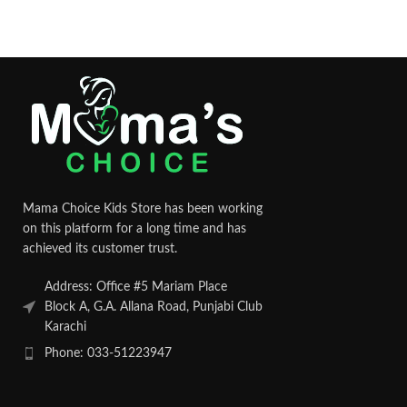
Mama Choice Kids Store has been working
on this platform for a long time and has
achieved its customer trust.
Address: Office #5 Mariam Place
Block A, G.A. Allana Road, Punjabi Club
Karachi
Phone: 033-51223947