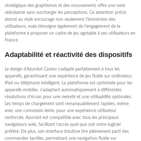
stratégique des graphismes et des mouvements offre une note
séduisante sans surcharger les perceptions. Ce attention précis
donné au style encourage non seulement l’immersion des
utilisateurs, mais témoigne également de l’engagement de la
plateforme à proposer un cadre de jeu agréable à ses utilisateurs en
France.
Adaptabilité et réactivité des dispositifs
Le design d’Azurslot Casino s’adapte parfaitement à tous les
appareils, garantissant une expérience de jeu fluide sur ordinateur,
iPad ou téléphone intelligent. La plateforme est optimisée pour les
appareils mobiles, s’adaptant automatiquement à différentes
résolutions d’écran pour une netteté et une utilisabilité optimales.
Les temps de chargement sont remarquablement rapides, même
avec une connexion lente, pour une expérience utilisateur
renforcée. Azurslot est compatible avec tous les principaux
navigateurs web, facilitant l’accès quel que soit votre logiciel
préféré. De plus, son interface intuitive tire pleinement parti des
commandes tactiles, permettant une navigation fluide sur