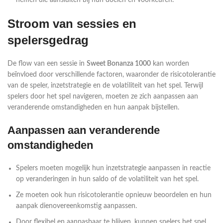
nemen die aansluiten bij hun doelen en voorkeuren.
Stroom van sessies en
spelersgedrag
De flow van een sessie in
Sweet Bonanza 1000
kan worden
beïnvloed door verschillende factoren, waaronder de risicotolerantie
van de speler, inzetstrategie en de volatiliteit van het spel. Terwijl
spelers door het spel navigeren, moeten ze zich aanpassen aan
veranderende omstandigheden en hun aanpak bijstellen.
Aanpassen aan veranderende
omstandigheden
Spelers moeten mogelijk hun inzetstrategie aanpassen in reactie
op veranderingen in hun saldo of de volatiliteit van het spel.
Ze moeten ook hun risicotolerantie opnieuw beoordelen en hun
aanpak dienovereenkomstig aanpassen.
Door flexibel en aanpasbaar te blijven, kunnen spelers het spel