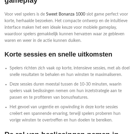
gameplay
Voor veel spelers is de
Sweet Bonanza 1000
slot game perfect voor
korte, herhaalde bezoeken. Het compacte ontwerp en de intuïtieve
interface maken het een ideale keuze voor mobiele gameplay,
waardoor spelers gemakkelijk kunnen hervatten waar ze gebleven
waren en weer in de actie kunnen duiken.
Korte sessies en snelle uitkomsten
Spelers richten zich vaak op korte, intensieve sessies, met als doel
snelle resultaten te behalen en hun winsten te maximaliseren.
Deze sessies duren meestal tussen de 10-30 minuten, waarin
spelers vaak beslissingen nemen om hun inzetstrategie aan te
passen en te profiteren van bonusfeatures.
Het gevoel van urgentie en opwinding in deze korte sessies
creëert een spannende ervaring, terwijl spelers proberen hun
vorige winsten te overtreffen en hun doelen te bereiken.