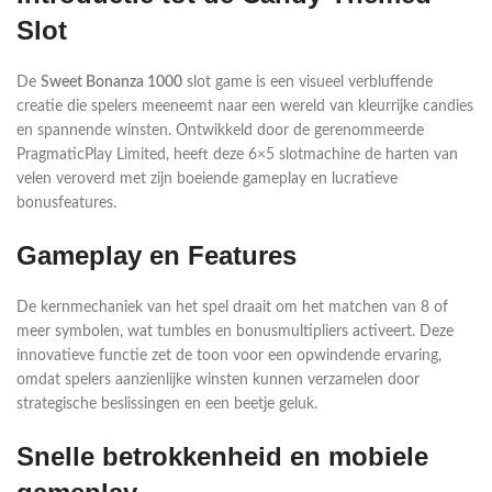
Slot
De
Sweet Bonanza 1000
slot game is een visueel verbluffende
creatie die spelers meeneemt naar een wereld van kleurrijke candies
en spannende winsten. Ontwikkeld door de gerenommeerde
PragmaticPlay Limited, heeft deze 6×5 slotmachine de harten van
velen veroverd met zijn boeiende gameplay en lucratieve
bonusfeatures.
Gameplay en Features
De kernmechaniek van het spel draait om het matchen van 8 of
meer symbolen, wat tumbles en bonusmultipliers activeert. Deze
innovatieve functie zet de toon voor een opwindende ervaring,
omdat spelers aanzienlijke winsten kunnen verzamelen door
strategische beslissingen en een beetje geluk.
Snelle betrokkenheid en mobiele