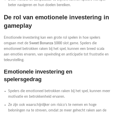
beter navigeren en hun doelen bereiken.
De rol van emotionele investering in
gameplay
Emotionele investering kan een grote rol spelen in hoe spelers
omgaan met de
Sweet Bonanza 1000
slot game. Spelers die
emotioneel betrokken raken bij het spel, kunnen een breed scala
aan emoties ervaren, van opwinding en anticipatie tot frustratie en
teleurstelling.
Emotionele investering en
spelersgedrag
Spelers die emotioneel betrokken raken bij het spel, kunnen meer
motivatie en betrokkenheid ervaren.
Ze zijn ook waarschijnlijker om risico’s te nemen en hoge
beloningen na te streven, omdat ze meer gehecht raken aan de