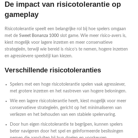
De impact van risicotolerantie op
gameplay
Risicotolerantie speelt een belangrijke rol bij hoe spelers omgaan
met de
Sweet Bonanza 1000
slot game. Wie meer risico-avers is,
kiest mogelijk voor lagere inzetten en meer conservatieve
strategieën, terwijl wie bereid is risico’s te nemen, hogere inzetten
en agressievere speelstijl kan kiezen.
Verschillende risicotoleranties
Spelers met een hoge risicotolerantie spelen vaak agressiever,
met grotere inzetten en het nastreven van hogere beloningen.
Wie een lagere risicotolerantie heeft, kiest mogelijk voor meer
conservatieve strategieën, gericht op het minimaliseren van
verliezen en het behouden van een stabiele spelervaring.
Door hun eigen risicotolerantie te begrijpen, kunnen spelers
beter navigeren door het spel en geïnformeerde beslissingen