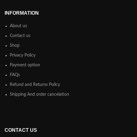
INFORMATION
About us
Contact us
Shop
Privacy Policy
Payment option
FAQs
Refund and Returns Policy
Shipping And order cancelation
CONTACT US