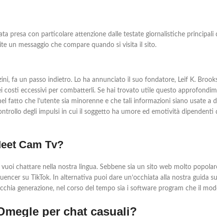
ata presa con particolare attenzione dalle testate giornalistiche principali
te un messaggio che compare quando si visita il sito.
i, fa un passo indietro. Lo ha annunciato il suo fondatore, Leif K. Brooks,
i costi eccessivi per combatterli. Se hai trovato utile questo approfondime
 nel fatto che l’utente sia minorenne e che tali informazioni siano usate a
rollo degli impulsi in cui il soggetto ha umore ed emotività dipendenti da
Meet Cam Tv?
se vuoi chattare nella nostra lingua. Sebbene sia un sito web molto popolare
nfluencer su TikTok. In alternativa puoi dare un’occhiata alla nostra guida
vecchia generazione, nel corso del tempo sia i software program che il modo
 Omegle per chat casuali?