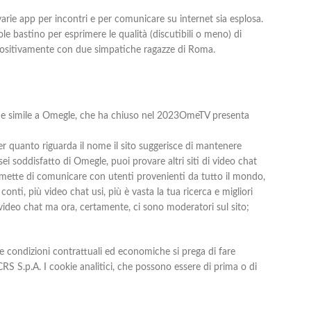
arie app per incontri e per comunicare su internet sia esplosa.
ole bastino per esprimere le qualità (discutibili o meno) di
ta positivamente con due simpatiche ragazze di Roma.
ne simile a Omegle, che ha chiuso nel 2023OmeTV presenta
er quanto riguarda il nome il sito suggerisce di mantenere
 soddisfatto di Omegle, puoi provare altri siti di video chat
mette di comunicare con utenti provenienti da tutto il mondo,
nti, più video chat usi, più è vasta la tua ricerca e migliori
video chat ma ora, certamente, ci sono moderatori sul sito;
le condizioni contrattuali ed economiche si prega di fare
 CRS S.p.A. I cookie analitici, che possono essere di prima o di