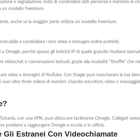
razione e segnalazione, evita di condividere dati personali e mantieni le 
za un modello freemium.
nte, anche se la maggior parte utilizza un modello freemium.
cercabile e condividere i loro video e immagini online preferiti.
Omegle, perché spesso gli indirizzi IP di quelle gratuite risultano bannati
re videochat o conversazioni testuali, grazie alla modalità “Shuffle” che r
aricare video e immagini di YouTube. Con Shagle puoi mascherare la tua iden
 i suoi oltre three milioni di membri. Usando microfoni, video o messaggi
e?
. Tuttavia, con una VPN, puoi sbloccare facilmente Omegle. Collegati semp
e problemi a raggiungere Omegle a scuola o in ufficio.
e Gli Estranei Con Videochiamate