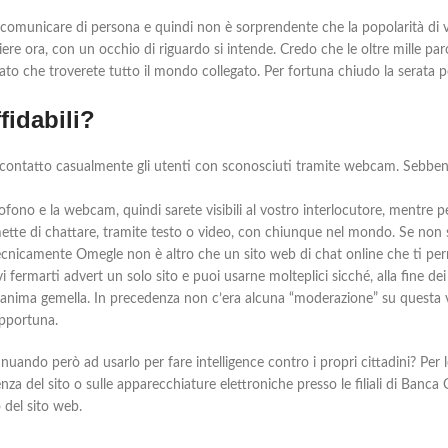
 comunicare di persona e quindi non è sorprendente che la popolarità di v
iere ora, con un occhio di riguardo si intende. Credo che le oltre mille par
e, dato che troverete tutto il mondo collegato. Per fortuna chiudo la sera
fidabili?
 contatto casualmente gli utenti con sconosciuti tramite webcam. Sebbe
ofono e la webcam, quindi sarete visibili al vostro interlocutore, mentre p
te di chattare, tramite testo o video, con chiunque nel mondo. Se non sei
ecnicamente Omegle non è altro che un sito web di chat online che ti per
ermarti advert un solo sito e puoi usarne molteplici sicché, alla fine dei co
tua anima gemella. In precedenza non c’era alcuna “moderazione” su questa 
opportuna.
uando però ad usarlo per fare intelligence contro i propri cittadini? Per 
enza del sito o sulle apparecchiature elettroniche presso le filiali di Banca
o del sito web.