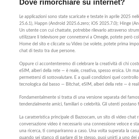
Dove rimorchiare su internet?
Le applicazioni sono state scaricate e testate in aprile 2025 n
25.6.1), Happn (Android 2025.6.zero; iOS 2025.7.0); Hinge (An
Un utente con cui chattate, potrebbe rilevarlo attraverso stru
utilizzare li televisore per connettervi a Omegle, potete però 
Home del sito e cliccate su Video (se volete, potete prima impos
chat di testo tra due persone.
Oppure ci accontenteremo di celebrare la creatività di chi costru
eSIM, alberi della rete — è reale, creativa, spesso eroica. Un 
permettersi di sottovalutare. E a quali condizioni quel control
tecnologica dal basso — Bitchat, eSIM, alberi della rete — è real
Fondamentalmente si tratta di una versione separata del famoso 
tendenzialmente amici, familiari o celebrità. Gli utenti postano f
La caratteristica principale di Bazoocam, un sito di video cha
conversazione video è necessario una connessione veloce e sta
una ricerca, ti compariranno a caso. Una volta superata la casual
quando sei stanco di parlare di te stesso, puoi unirti a uno