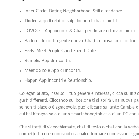
Inner Circle: Dating Neighborhood.
Stili e tendenze.
Tinder: app di relationship.
Incontri, chat e amici.
LOVOO – App incontri & Chat.
per flirtare o trovare amici.
Badoo – Incontra gente nuova.
Chatta e trova amici online.
Feels: Meet People Good Friend Date.
Bumble: App di incontri.
Meetic Sito e App di Incontri.
Happn App Incontri e Relationship.
Collegati al sito, inserisci il tuo genere e interessi, clicca su
gusti differenti. Cliccando sul bottone ti si aprirà una nuova 
se non ti piace o è sgradevole, puoi cliccare sul tasto Cambia o d
cui hai bisogno solo di uno smartphone/tablet o di un PC co
Che si tratti di videochiamate, chat di testo o chat con la webc
connetterti con sconosciuti casuali e formare connessioni signifi