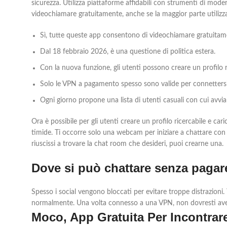
sicurezza. Utilizza piattaforme affidabili con strumenti di mode
videochiamare gratuitamente, anche se la maggior parte utiliz
Sì, tutte queste app consentono di videochiamare gratuitame
Dal 18 febbraio 2026, è una questione di politica estera.
Con la nuova funzione, gli utenti possono creare un profilo ri
Solo le VPN a pagamento spesso sono valide per connettersi a 
Ogni giorno propone una lista di utenti casuali con cui avvia
Ora è possibile per gli utenti creare un profilo ricercabile e c
timide. Ti occorre solo una webcam per iniziare a chattare con
riuscissi a trovare la chat room che desideri, puoi crearne una.
Dove si può chattare senza pagar
Spesso i social vengono bloccati per evitare troppe distrazioni
normalmente. Una volta connesso a una VPN, non dovresti aver
Moco, App Gratuita Per Incontrar