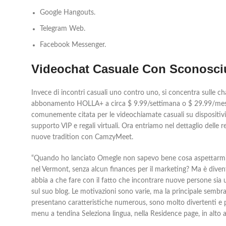
Google Hangouts.
Telegram Web.
Facebook Messenger.
Videochat Casuale Con Sconosciu
Invece di incontri casuali uno contro uno, si concentra sulle c
abbonamento HOLLA+ a circa $ 9.99/settimana o $ 29.99/mese H
comunemente citata per le videochiamate casuali su dispositivi 
supporto VIP e regali virtuali. Ora entriamo nel dettaglio delle 
nuove tradition con CamzyMeet.
“Quando ho lanciato Omegle non sapevo bene cosa aspettarmi. Qu
nel Vermont, senza alcun finances per il marketing? Ma è divent
abbia a che fare con il fatto che incontrare nuove persone si
sul suo blog. Le motivazioni sono varie, ma la principale sembra
presentano caratteristiche numerous, sono molto divertenti e per
menu a tendina Seleziona lingua, nella Residence page, in alto a d