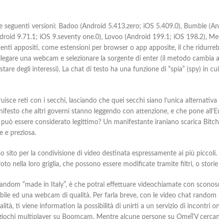
elle seguenti versioni: Badoo (Android 5.413.zero; iOS 5.409.0), Bumble (A
droid 9.71.1; iOS 9.seventy one.0), Lovoo (Android 199.1; iOS 198.2), Me
menti appositi, come estensioni per browser o app apposite, il che ridurr
collegare una webcam e selezionare la sorgente di enter (il metodo cambia 
tare degli interessi). La chat di testo ha una funzione di “spia” (spy) in 
isce reti con i secchi, lasciando che quei secchi siano l’unica alternativa 
manifesto che altri governi stanno leggendo con attenzione, e che pone all’
lo può essere considerato legittimo? Un manifestante iraniano scarica Bit
e e preziosa.
sito per la condivisione di video destinata espressamente ai più piccoli.
oto nella loro griglia, che possono essere modificate tramite filtri, o stor
t random “made in Italy”, è che potrai effettuare videochiamate con scono
bile ed una webcam di qualità. Per farla breve, con le video chat rando
ità, ti viene information la possibilità di unirti a un servizio di incontri
 dei giochi multiplayer su Boomcam. Mentre alcune persone su OmeTV cerc