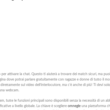
 Inizio per attivare la chat. Questo ti aiuterà a trovare dei match sicuri, 
pagina dove potrai parlare gratuitamente con ragazze e donne di tutto il mo
irettamente sul video dell’interlocutore, ma c’è anche di più! Ti devi solo c
n una webcam.
am, tutte le funzioni principali sono disponibili senza la necessità di un
cative a livello globale. La chiave è scegliere
omnegle
una piattaforma che 