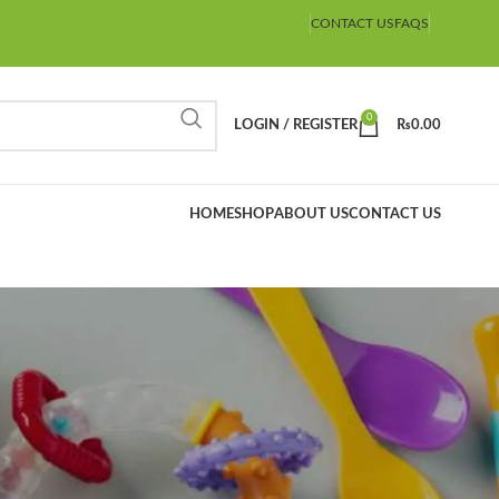
CONTACT US
FAQS
0
LOGIN / REGISTER
₨
0.00
HOME
SHOP
ABOUT US
CONTACT US