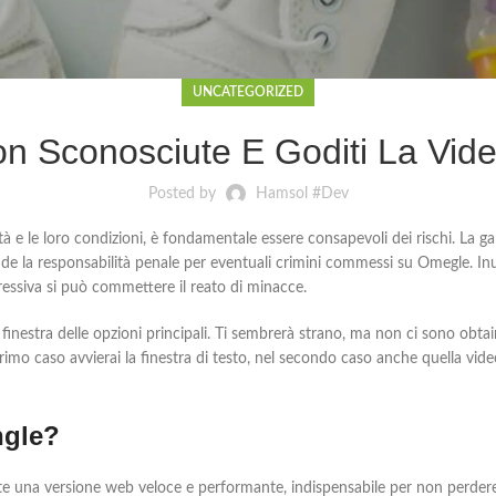
UNCATEGORIZED
 Con Sconosciute E Goditi La Vi
Posted by
Hamsol #Dev
 età e le loro condizioni, è fondamentale essere consapevoli dei rischi. La
ude la responsabilità penale per eventuali crimini commessi su Omegle. Inu
gressiva si può commettere il reato di minacce.
à la finestra delle opzioni principali. Ti sembrerà strano, ma non ci sono ob
imo caso avvierai la finestra di testo, nel secondo caso anche quella vi
ngle?
ente una versione web veloce e performante, indispensabile per non perde