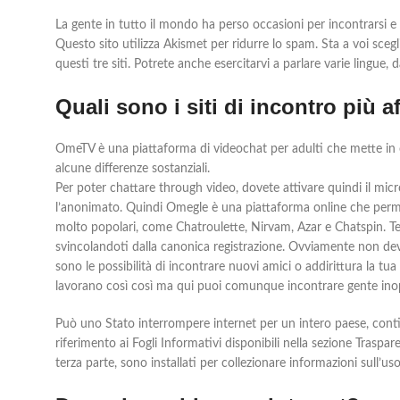
La gente in tutto il mondo ha perso occasioni per incontrarsi e
Questo sito utilizza Akismet per ridurre lo spam. Sta a voi scegl
questi tre siti. Potrete anche esercitarvi a parlare varie lingu
Quali sono i siti di incontro più af
OmeTV è una piattaforma di videochat per adulti che mette in
alcune differenze sostanziali.
Per poter chattare through video, dovete attivare quindi il micr
l’anonimato. Quindi Omegle è una piattaforma online che permet
molto popolari, come Chatroulette, Nirvam, Azar e Chatspin. T
svincolandoti dalla canonica registrazione. Ovviamente non devi f
sono le possibilità di incontrare nuovi amici o addirittura la 
lavorano così così ma qui puoi comunque incontrare gente in
Può uno Stato interrompere internet per un intero paese, contin
riferimento ai Fogli Informativi disponibili nella sezione Traspar
terza parte, sono installati per collezionare informazioni sull’us