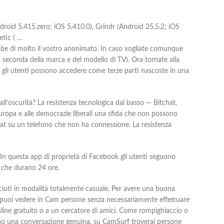
ndroid 5.415.zero; iOS 5.410.0), Grindr (Android 25.5.2; iOS
etic ( …
ebbe di molto il vostro anonimato. In caso vogliate comunque
a seconda della marca e del modello di TV). Ora tornate alla
cui gli utenti possono accedere come terze parti nascoste in una
all’oscurità? La resistenza tecnologica dal basso — Bitchat,
Europa e alle democrazie liberali una sfida che non possono
chat su un telefono che non ha connessione. La resistenza
 In questa app di proprietà di Facebook gli utenti seguono
ie che durano 24 ore.
sciuti in modalità totalmente casuale. Per avere una buona
m puoi vedere in Cam persone senza necessariamente effettuare
 online gratuito o a un cercatore di amici. Come rompighiaccio o
ano una conversazione genuina, su CamSurf troverai persone