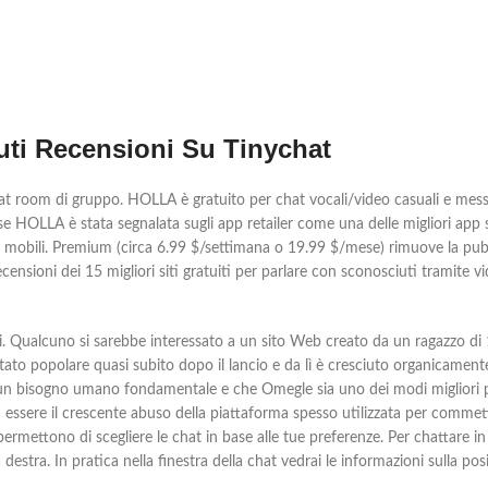
ti Recensioni Su Tinychat
hat room di gruppo. HOLLA è gratuito per chat vocali/video casuali e mess
OLLA è stata segnalata sugli app retailer come una delle migliori app s
mobili. Premium (circa 6.99 $/settimana o 19.99 $/mese) rimuove la pubblic
recensioni dei 15 migliori siti gratuiti per parlare con sconosciuti tramite 
alcuno si sarebbe interessato a un sito Web creato da un ragazzo di 18 a
ato popolare quasi subito dopo il lancio e da lì è cresciuto organicamente
a un bisogno umano fondamentale e che Omegle sia uno dei modi migliori p
 essere il crescente abuso della piattaforma spesso utilizzata per commett
mettono di scegliere le chat in base alle tue preferenze. Per chattare in i
estra. In pratica nella finestra della chat vedrai le informazioni sulla posi