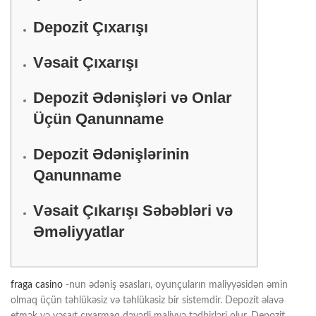
Depozit Çıxarışı
Vəsait Çıxarışı
Depozit Ədənişləri və Onlar
Üçün Qanunname
Depozit Ədənişlərinin
Qanunname
Vəsait Çıkarışı Səbəbləri və
Əməliyyatlar
fraga casino
-nun ədəniş əsasları, oyunçuların maliyyəsidən əmin
olmaq üçün təhlükəsiz və təhlükəsiz bir sistemdir. Depozit əlavə