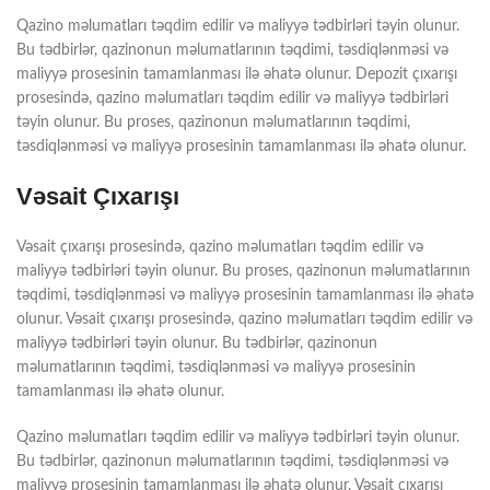
Qazino məlumatları təqdim edilir və maliyyə tədbirləri təyin olunur.
Bu tədbirlər, qazinonun məlumatlarının təqdimi, təsdiqlənməsi və
maliyyə prosesinin tamamlanması ilə əhatə olunur. Depozit çıxarışı
prosesində, qazino məlumatları təqdim edilir və maliyyə tədbirləri
təyin olunur. Bu proses, qazinonun məlumatlarının təqdimi,
təsdiqlənməsi və maliyyə prosesinin tamamlanması ilə əhatə olunur.
Vəsait Çıxarışı
Vəsait çıxarışı prosesində, qazino məlumatları təqdim edilir və
maliyyə tədbirləri təyin olunur. Bu proses, qazinonun məlumatlarının
təqdimi, təsdiqlənməsi və maliyyə prosesinin tamamlanması ilə əhatə
olunur. Vəsait çıxarışı prosesində, qazino məlumatları təqdim edilir və
maliyyə tədbirləri təyin olunur. Bu tədbirlər, qazinonun
məlumatlarının təqdimi, təsdiqlənməsi və maliyyə prosesinin
tamamlanması ilə əhatə olunur.
Qazino məlumatları təqdim edilir və maliyyə tədbirləri təyin olunur.
Bu tədbirlər, qazinonun məlumatlarının təqdimi, təsdiqlənməsi və
maliyyə prosesinin tamamlanması ilə əhatə olunur. Vəsait çıxarışı