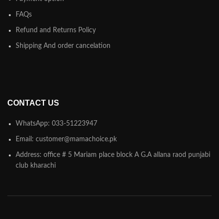
FAQs
Refund and Returns Policy
Shipping And order cancelation
CONTACT US
WhatsApp: 033-51223947
Email: customer@mamachoice.pk
Address: office # 5 Mariam place block A G.A allana raod punjabi
club kharachi