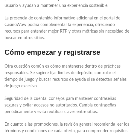
usuario y ayudan a mantener una experiencia sostenible.
La presencia de contenido informativo adicional en el portal de
CasinoWow podría complementar la experiencia, ofreciendo
recursos para entender mejor RTP y otras métricas sin necesidad de
buscar en otros sitios.
Cómo empezar y registrarse
Otra cuestión común es cómo mantenerse dentro de prácticas
responsables. Se sugiere fijar límites de depósito, controlar el
tiempo de juego y buscar recursos de ayuda si se detectan señales
de juego excesivo.
Seguridad de la cuenta: consejos para mantener contraseñas
seguras y evitar accesos no autorizados. Cambia contraseñas
periódicamente y evita reutilizar claves entre sitios.
En cuanto a las promociones, la revisión general recomienda leer los
términos y condiciones de cada oferta, para comprender requisitos