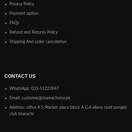
Privacy Policy
Payment option
FAQs
Refund and Returns Policy
Shipping And order cancelation
CONTACT US
WhatsApp: 033-51223947
Email: customer@mamachoice.pk
Address: office # 5 Mariam place block A G.A allana raod punjabi
club kharachi