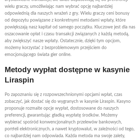
wielu graczy, umożliwiając nam wybrać opcję najbardziej
odpowiednią dla naszych wrażeń z gry. Wielu graczy ceni bonusy
od depozytu powiązane z konkretnymi metodami wpłaty, które
powiększają nasz kapitał od samego początku. Kluczowe jest dla nas
oszacowanie opłat i czasu transakcji związanych z każdą metodą,
aby zwiększyć nasze wpłaty. Ostatecznie, dzięki tym opcjom,
możemy korzystać z bezproblemowym przejściem do
emocjonującego świata gier online.
Metody wypłat dostępne w kasynie
Liraspin
Po zapoznaniu się z rozpowszechnionymi opcjami wpłat, czas
zobaczyć, jak dostać się do wygranych w kasynie Liraspin. Kasyno
proponuje rozmaite opcje wypłat, dostosowane do naszych
preferencji, gwarantując gładką wypłatę środków. Możemy
wybierać spośród konwencjonalnych przelewów bankowych,
portfeli elektronicznych, a nawet kryptowalut, w zależności od tego,
co najbardziej nam odpowiada. Każda metoda ma swoje zalety,