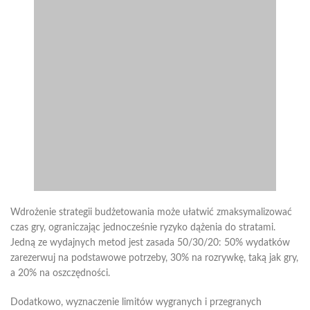
Wdrożenie strategii budżetowania może ułatwić zmaksymalizować
czas gry, ograniczając jednocześnie ryzyko dążenia do stratami.
Jedną ze wydajnych metod jest zasada 50/30/20: 50% wydatków
zarezerwuj na podstawowe potrzeby, 30% na rozrywkę, taką jak gry,
a 20% na oszczędności.
Dodatkowo, wyznaczenie limitów wygranych i przegranych
zapewnia, że odejdziemy w odpowiednim momencie. Stosując się
do tych wskazówek, podnosimy swoją szansę na świadome granie.
Wniosek