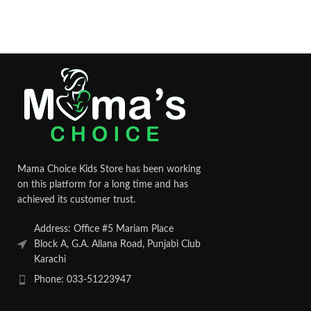
Mama Choice Kids Store has been working
on this platform for a long time and has
achieved its customer trust.
Address: Office #5 Mariam Place
Block A, G.A. Allana Road, Punjabi Club
Karachi
Phone: 033-51223947
INFORMATION