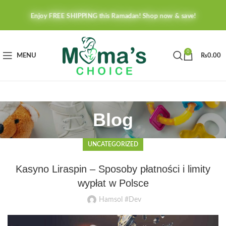
Enjoy FREE SHIPPING this Ramadan! Shop now & save!
0
MENU
₨
0.00
Blog
UNCATEGORIZED
Kasyno Liraspin – Sposoby płatności i limity
wypłat w Polsce
Hamsol #Dev