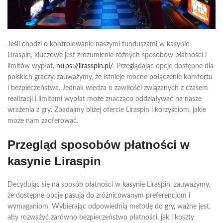
Jeśli chodzi o kontrolowanie naszymi funduszami w kasynie
Liraspin, kluczowe jest zrozumienie różnych sposobów płatności i
limitów wypłat,
https://lirasspin.pl/
. Przeglądając opcje dostępne dla
polskich graczy, zauważymy, że istnieje mocne połączenie komfortu
i bezpieczeństwa. Jednak wiedza o zawiłości związanych z czasem
realizacji i limitami wypłat może znacząco oddziaływać na nasze
wrażenia z gry. Zbadajmy bliżej ofercie Liraspin i korzyściom, jakie
może nam zaoferować.
Przegląd sposobów płatności w
kasynie Liraspin
Decydując się na sposób płatności w kasynie Liraspin, zauważymy,
że dostępne opcje pasują do zróżnicowanym preferencjom i
wymaganiom. Wybierając odpowiednią metodę do gry, ważne jest,
aby rozważyć zarówno bezpieczeństwo płatności, jak i koszty