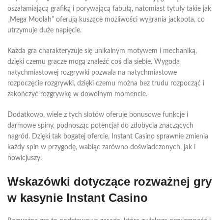
oszałamiającą grafiką i porywającą fabułą, natomiast tytuły takie jak
„Mega Moolah” oferują kuszące możliwości wygrania jackpota, co
utrzymuje duże napięcie.
Każda gra charakteryzuje się unikalnym motywem i mechaniką,
dzięki czemu gracze mogą znaleźć coś dla siebie. Wygoda
natychmiastowej rozgrywki pozwala na natychmiastowe
rozpoczęcie rozgrywki, dzięki czemu można bez trudu rozpocząć i
zakończyć rozgrywkę w dowolnym momencie.
Dodatkowo, wiele z tych slotów oferuje bonusowe funkcje i
darmowe spiny, podnosząc potencjał do zdobycia znaczących
nagród. Dzięki tak bogatej ofercie, Instant Casino sprawnie zmienia
każdy spin w przygodę, wabiąc zarówno doświadczonych, jak i
nowicjuszy.
Wskazówki dotyczące rozważnej gry
w kasynie Instant Casino