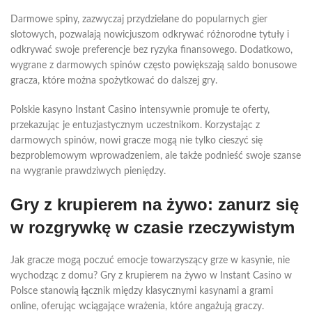
Darmowe spiny, zazwyczaj przydzielane do popularnych gier
slotowych, pozwalają nowicjuszom odkrywać różnorodne tytuły i
odkrywać swoje preferencje bez ryzyka finansowego. Dodatkowo,
wygrane z darmowych spinów często powiększają saldo bonusowe
gracza, które można spożytkować do dalszej gry.
Polskie kasyno Instant Casino intensywnie promuje te oferty,
przekazując je entuzjastycznym uczestnikom. Korzystając z
darmowych spinów, nowi gracze mogą nie tylko cieszyć się
bezproblemowym wprowadzeniem, ale także podnieść swoje szanse
na wygranie prawdziwych pieniędzy.
Gry z krupierem na żywo: zanurz się
w rozgrywkę w czasie rzeczywistym
Jak gracze mogą poczuć emocje towarzyszący grze w kasynie, nie
wychodząc z domu? Gry z krupierem na żywo w Instant Casino w
Polsce stanowią łącznik między klasycznymi kasynami a grami
online, oferując wciągające wrażenia, które angażują graczy.