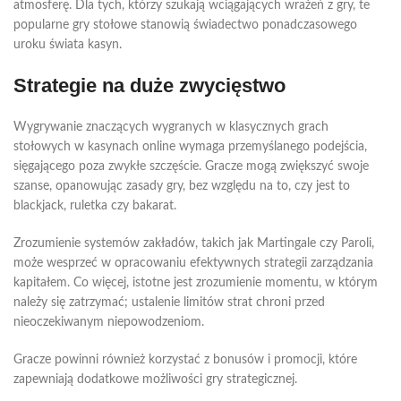
atmosferę. Dla tych, którzy szukają wciągających wrażeń z gry, te
popularne gry stołowe stanowią świadectwo ponadczasowego
uroku świata kasyn.
Strategie na duże zwycięstwo
Wygrywanie znaczących wygranych w klasycznych grach
stołowych w kasynach online wymaga przemyślanego podejścia,
sięgającego poza zwykłe szczęście. Gracze mogą zwiększyć swoje
szanse, opanowując zasady gry, bez względu na to, czy jest to
blackjack, ruletka czy bakarat.
Zrozumienie systemów zakładów, takich jak Martingale czy Paroli,
może wesprzeć w opracowaniu efektywnych strategii zarządzania
kapitałem. Co więcej, istotne jest zrozumienie momentu, w którym
należy się zatrzymać; ustalenie limitów strat chroni przed
nieoczekiwanym niepowodzeniom.
Gracze powinni również korzystać z bonusów i promocji, które
zapewniają dodatkowe możliwości gry strategicznej.