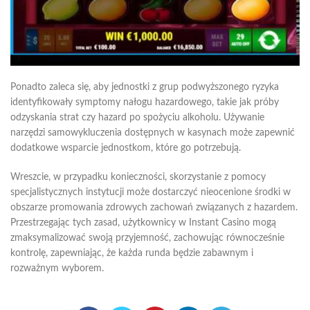
Ponadto zaleca się, aby jednostki z grup podwyższonego ryzyka
identyfikowały symptomy nałogu hazardowego, takie jak próby
odzyskania strat czy hazard po spożyciu alkoholu. Używanie
narzędzi samowykluczenia dostępnych w kasynach może zapewnić
dodatkowe wsparcie jednostkom, które go potrzebują.
Wreszcie, w przypadku konieczności, skorzystanie z pomocy
specjalistycznych instytucji może dostarczyć nieocenione środki w
obszarze promowania zdrowych zachowań związanych z hazardem.
Przestrzegając tych zasad, użytkownicy w Instant Casino mogą
zmaksymalizować swoją przyjemność, zachowując równocześnie
kontrolę, zapewniając, że każda runda będzie zabawnym i
rozważnym wyborem.