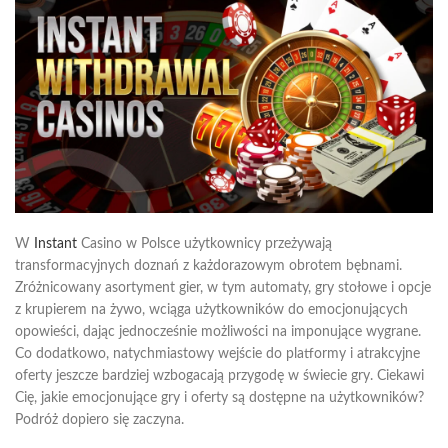
W
Instant
Casino w Polsce użytkownicy przeżywają
transformacyjnych doznań z każdorazowym obrotem bębnami.
Zróżnicowany asortyment gier, w tym automaty, gry stołowe i opcje
z krupierem na żywo, wciąga użytkowników do emocjonujących
opowieści, dając jednocześnie możliwości na imponujące wygrane.
Co dodatkowo, natychmiastowy wejście do platformy i atrakcyjne
oferty jeszcze bardziej wzbogacają przygodę w świecie gry. Ciekawi
Cię, jakie emocjonujące gry i oferty są dostępne na użytkowników?
Podróż dopiero się zaczyna.