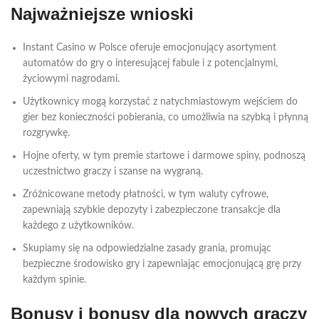
Najważniejsze wnioski
Instant Casino w Polsce oferuje emocjonujący asortyment
automatów do gry o interesującej fabule i z potencjalnymi,
życiowymi nagrodami.
Użytkownicy mogą korzystać z natychmiastowym wejściem do
gier bez konieczności pobierania, co umożliwia na szybką i płynną
rozgrywkę.
Hojne oferty, w tym premie startowe i darmowe spiny, podnoszą
uczestnictwo graczy i szanse na wygraną.
Zróżnicowane metody płatności, w tym waluty cyfrowe,
zapewniają szybkie depozyty i zabezpieczone transakcje dla
każdego z użytkowników.
Skupiamy się na odpowiedzialne zasady grania, promując
bezpieczne środowisko gry i zapewniając emocjonującą grę przy
każdym spinie.
Bonusy i bonusy dla nowych graczy