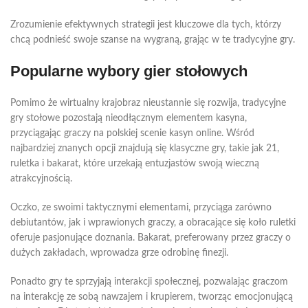
Zrozumienie efektywnych strategii jest kluczowe dla tych, którzy
chcą podnieść swoje szanse na wygraną, grając w te tradycyjne gry.
Popularne wybory gier stołowych
Pomimo że wirtualny krajobraz nieustannie się rozwija, tradycyjne
gry stołowe pozostają nieodłącznym elementem kasyna,
przyciągając graczy na polskiej scenie kasyn online. Wśród
najbardziej znanych opcji znajdują się klasyczne gry, takie jak 21,
ruletka i bakarat, które urzekają entuzjastów swoją wieczną
atrakcyjnością.
Oczko, ze swoimi taktycznymi elementami, przyciąga zarówno
debiutantów, jak i wprawionych graczy, a obracające się koło ruletki
oferuje pasjonujące doznania. Bakarat, preferowany przez graczy o
dużych zakładach, wprowadza grze odrobinę finezji.
Ponadto gry te sprzyjają interakcji społecznej, pozwalając graczom
na interakcję ze sobą nawzajem i krupierem, tworząc emocjonującą