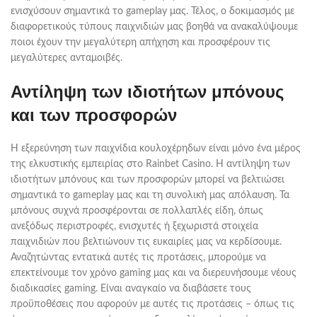
ενισχύσουν σημαντικά το gameplay μας. Τέλος, ο δοκιμασμός με
διαφορετικούς τύπους παιχνιδιών μας βοηθά να ανακαλύψουμε
ποιοι έχουν την μεγαλύτερη απήχηση και προσφέρουν τις
μεγαλύτερες ανταμοιβές.
Αντίληψη των ιδιοτήτων μπόνους
και των προσφορών
Η εξερεύνηση των παιχνίδια κουλοχέρηδων είναι μόνο ένα μέρος
της ελκυστικής εμπειρίας στο Rainbet Casino. Η αντίληψη των
ιδιοτήτων μπόνους και των προσφορών μπορεί να βελτιώσει
σημαντικά το gameplay μας και τη συνολική μας απόλαυση. Τα
μπόνους συχνά προσφέρονται σε πολλαπλές είδη, όπως
ανεξόδως περιστροφές, ενισχυτές ή ξεχωριστά στοιχεία
παιχνιδιών που βελτιώνουν τις ευκαιρίες μας να κερδίσουμε.
Αναζητώντας εντατικά αυτές τις προτάσεις, μπορούμε να
επεκτείνουμε τον χρόνο gaming μας και να διερευνήσουμε νέους
διαδικασίες gaming. Είναι αναγκαίο να διαβάσετε τους
προϋποθέσεις που αφορούν με αυτές τις προτάσεις – όπως τις