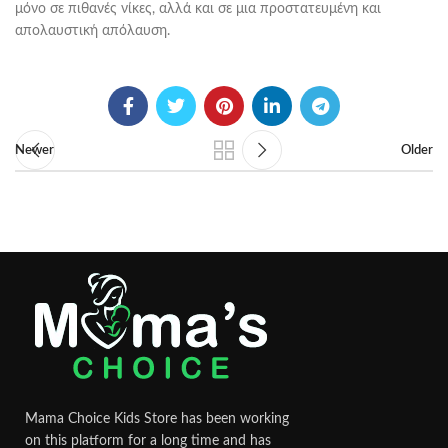
μόνο σε πιθανές νίκες, αλλά και σε μια προστατευμένη και
απολαυστική απόλαυση.
Newer
Older
Mama Choice Kids Store has been working
on this platform for a long time and has