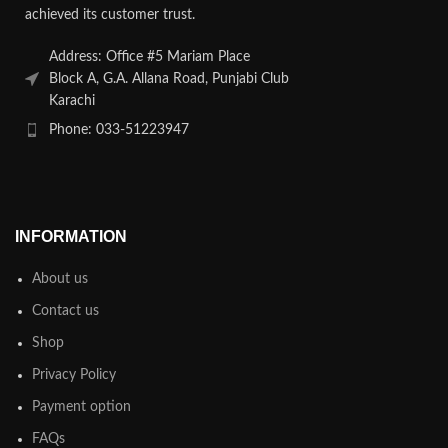
achieved its customer trust.
Address: Office #5 Mariam Place
Block A, G.A. Allana Road, Punjabi Club
Karachi
Phone: 033-51223947
INFORMATION
About us
Contact us
Shop
Privacy Policy
Payment option
FAQs