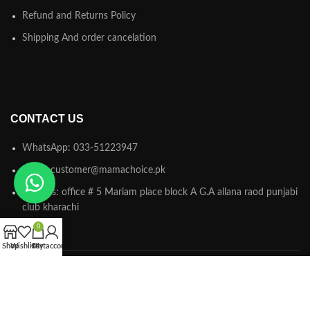
Refund and Returns Policy
Shipping And order cancelation
CONTACT US
WhatsApp: 033-51223947
Email: customer@mamachoice.pk
Address: office # 5 Mariam place block A G.A allana raod punjabi
club kharachi
0
Shop
Wishlist
Cart
My account