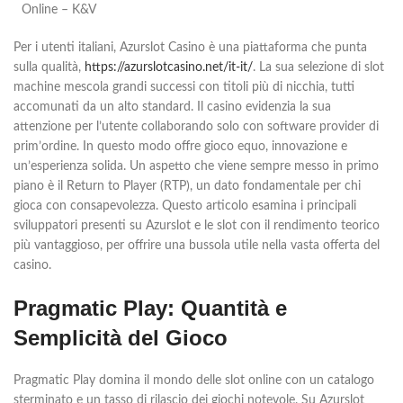
Per i utenti italiani, Azurslot Casino è una piattaforma che punta
sulla qualità,
https://azurslotcasino.net/it-it/
. La sua selezione di slot
machine mescola grandi successi con titoli più di nicchia, tutti
accomunati da un alto standard. Il casino evidenzia la sua
attenzione per l’utente collaborando solo con software provider di
prim’ordine. In questo modo offre gioco equo, innovazione e
un’esperienza solida. Un aspetto che viene sempre messo in primo
piano è il Return to Player (RTP), un dato fondamentale per chi
gioca con consapevolezza. Questo articolo esamina i principali
sviluppatori presenti su Azurslot e le slot con il rendimento teorico
più vantaggioso, per offrire una bussola utile nella vasta offerta del
casino.
Pragmatic Play: Quantità e
Semplicità del Gioco
Pragmatic Play domina il mondo delle slot online con un catalogo
sterminato e un tasso di rilascio dei giochi notevole. Su Azurslot