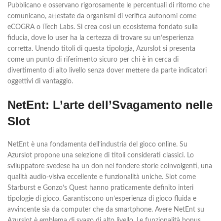
Pubblicano e osservano rigorosamente le percentuali di ritorno che
comunicano, attestate da organismi di verifica autonomi come
eCOGRA o iTech Labs. Si crea così un ecosistema fondato sulla
fiducia, dove lo user ha la certezza di trovare su un’esperienza
corretta. Unendo titoli di questa tipologia, Azurslot si presenta
come un punto di riferimento sicuro per chi è in cerca di
divertimento di alto livello senza dover mettere da parte indicatori
oggettivi di vantaggio.
NetEnt: L’arte dell’Svagamento nelle
Slot
NetEnt è una fondamenta dell’industria del gioco online. Su
Azurslot propone una selezione di titoli considerati classici. Lo
sviluppatore svedese ha un don nel fondere storie coinvolgenti, una
qualità audio-visiva eccellente e funzionalità uniche. Slot come
Starburst e Gonzo’s Quest hanno praticamente definito interi
tipologie di gioco. Garantiscono un’esperienza di gioco fluida e
avvincente sia da computer che da smartphone. Avere NetEnt su
Azurslot è emblema di svago di alto livello. Le funzionalità bonus