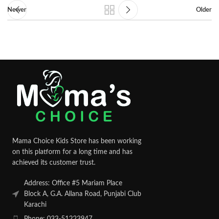
Newer
Older
Mama Choice Kids Store has been working
on this platform for a long time and has
achieved its customer trust.
Address: Office #5 Mariam Place
Block A, G.A. Allana Road, Punjabi Club
Karachi