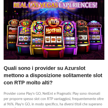
Quali sono i provider su Azurslot
mettono a disposizione solitamente slot
con RTP molto alti?
Provider come Play’n GO, NetEnt e Pragmatic Play sono rinomati
per proporre spesso slot con RTP vantaggiosi, frequentemente oltre
al 96%. Play’n GO, in modo specifico, ha diversi titoli che superano