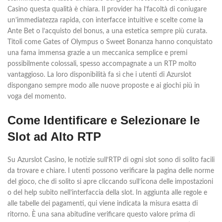
Casino questa qualità è chiara. Il provider ha l’facoltà di coniugare
un’immediatezza rapida, con interfacce intuitive e scelte come la
Ante Bet o l’acquisto del bonus, a una estetica sempre più curata.
Titoli come Gates of Olympus o Sweet Bonanza hanno conquistato
una fama immensa grazie a un meccanica semplice e premi
possibilmente colossali, spesso accompagnate a un RTP molto
vantaggioso. La loro disponibilità fa sì che i utenti di Azurslot
dispongano sempre modo alle nuove proposte e ai giochi più in
voga del momento.
Come Identificare e Selezionare le
Slot ad Alto RTP
Su Azurslot Casino, le notizie sull’RTP di ogni slot sono di solito facili
da trovare e chiare. I utenti possono verificare la pagina delle norme
del gioco, che di solito si apre cliccando sull’icona delle impostazioni
o del help subito nell’interfaccia della slot. In aggiunta alle regole e
alle tabelle dei pagamenti, qui viene indicata la misura esatta di
ritorno. È una sana abitudine verificare questo valore prima di