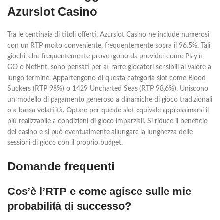
Azurslot Casino
Tra le centinaia di titoli offerti, Azurslot Casino ne include numerosi
con un RTP molto conveniente, frequentemente sopra il 96.5%. Tali
giochi, che frequentemente provengono da provider come Play’n
GO o NetEnt, sono pensati per attrarre giocatori sensibili al valore a
lungo termine. Appartengono di questa categoria slot come Blood
Suckers (RTP 98%) o 1429 Uncharted Seas (RTP 98.6%). Uniscono
un modello di pagamento generoso a dinamiche di gioco tradizionali
o a bassa volatilità. Optare per queste slot equivale approssimarsi il
più realizzabile a condizioni di gioco imparziali. Si riduce il beneficio
del casino e si può eventualmente allungare la lunghezza delle
sessioni di gioco con il proprio budget.
Domande frequenti
Cos’è l’RTP e come agisce sulle mie
probabilità di successo?