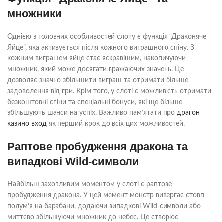
множники
Однією з головних особливостей слоту є функція “Драконяче
Яйце”, яка активується після кожного виграшного спіну. З
кожним виграшем яйце стає яскравішим, накопичуючи
множник, який може досягати вражаючих значень. Це
дозволяє значно збільшити виграш та отримати більше
задоволення від гри. Крім того, у слоті є можливість отримати
безкоштовні спіни та спеціальні бонуси, які ще більше
збільшують шанси на успіх. Важливо пам’ятати про
драгон
казино вход
як перший крок до всіх цих можливостей.
Раптове пробудження дракона та
випадкові Wild-символи
Найбільш захопливим моментом у слоті є раптове
пробудження дракона. У цей момент монстр вивергає стовп
полум’я на барабани, додаючи випадкові Wild-символи або
миттєво збільшуючи множник до небес. Це створює