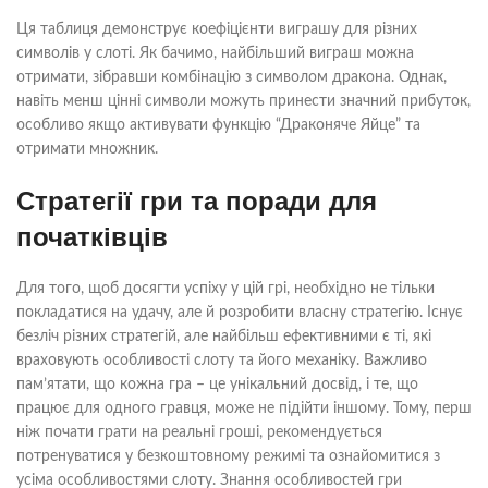
Ця таблиця демонструє коефіцієнти виграшу для різних
символів у слоті. Як бачимо, найбільший виграш можна
отримати, зібравши комбінацію з символом дракона. Однак,
навіть менш цінні символи можуть принести значний прибуток,
особливо якщо активувати функцію “Драконяче Яйце” та
отримати множник.
Стратегії гри та поради для
початківців
Для того, щоб досягти успіху у цій грі, необхідно не тільки
покладатися на удачу, але й розробити власну стратегію. Існує
безліч різних стратегій, але найбільш ефективними є ті, які
враховують особливості слоту та його механіку. Важливо
пам’ятати, що кожна гра – це унікальний досвід, і те, що
працює для одного гравця, може не підійти іншому. Тому, перш
ніж почати грати на реальні гроші, рекомендується
потренуватися у безкоштовному режимі та ознайомитися з
усіма особливостями слоту. Знання особливостей гри