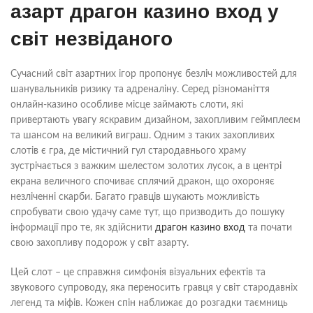
азарт драгон казино вход у
світ незвіданого
Сучасний світ азартних ігор пропонує безліч можливостей для
шанувальників ризику та адреналіну. Серед різноманіття
онлайн-казино особливе місце займають слоти, які
привертають увагу яскравим дизайном, захопливим геймплеєм
та шансом на великий виграш. Одним з таких захопливих
слотів є гра, де містичний гул стародавнього храму
зустрічається з важким шелестом золотих лусок, а в центрі
екрана величного спочиває сплячий дракон, що охороняє
незліченні скарби. Багато гравців шукають можливість
спробувати свою удачу саме тут, що призводить до пошуку
інформації про те, як здійснити
драгон казино вход
та почати
свою захопливу подорож у світ азарту.
Цей слот – це справжня симфонія візуальних ефектів та
звукового супроводу, яка переносить гравця у світ стародавніх
легенд та міфів. Кожен спін наближає до розгадки таємниць