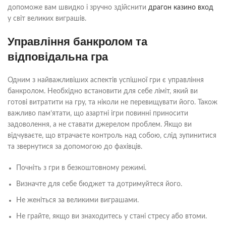
допоможе вам швидко і зручно здійснити
драгон казино вход
у світ великих виграшів.
Управління банкролом та
відповідальна гра
Одним з найважливіших аспектів успішної гри є управління
банкролом. Необхідно встановити для себе ліміт, який ви
готові витратити на гру, та ніколи не перевищувати його. Також
важливо пам’ятати, що азартні ігри повинні приносити
задоволення, а не ставати джерелом проблем. Якщо ви
відчуваєте, що втрачаєте контроль над собою, слід зупинитися
та звернутися за допомогою до фахівців.
Почніть з гри в безкоштовному режимі.
Визначте для себе бюджет та дотримуйтеся його.
Не женіться за великими виграшами.
Не грайте, якщо ви знаходитесь у стані стресу або втоми.