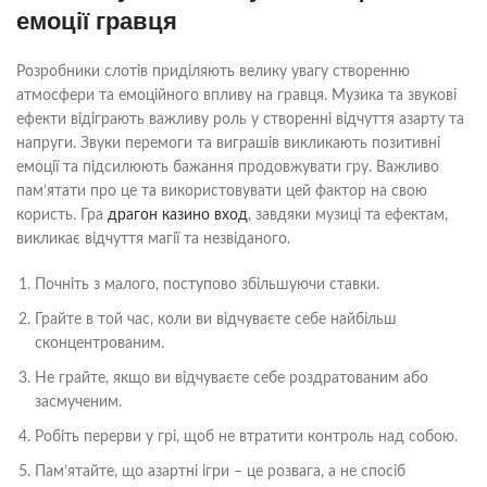
емоції гравця
Розробники слотів приділяють велику увагу створенню
атмосфери та емоційного впливу на гравця. Музика та звукові
ефекти відіграють важливу роль у створенні відчуття азарту та
напруги. Звуки перемоги та виграшів викликають позитивні
емоції та підсилюють бажання продовжувати гру. Важливо
пам’ятати про це та використовувати цей фактор на свою
користь. Гра
драгон казино вход
, завдяки музиці та ефектам,
викликає відчуття магії та незвіданого.
Почніть з малого, поступово збільшуючи ставки.
Грайте в той час, коли ви відчуваєте себе найбільш
сконцентрованим.
Не грайте, якщо ви відчуваєте себе роздратованим або
засмученим.
Робіть перерви у грі, щоб не втратити контроль над собою.
Пам’ятайте, що азартні ігри – це розвага, а не спосіб