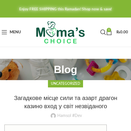
Enjoy FREE SHIPPING this Ramadan! Shop now & save!
0
MENU
₨
0.00
Blog
UNCATEGORIZED
Загадкове місце сили та азарт драгон
казино вход у світ незвіданого
Hamsol #Dev