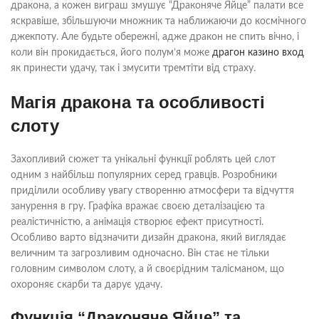
дракона, а кожен виграш змушує “Драконяче Яйце” палати все
яскравіше, збільшуючи множник та наближаючи до космічного
джекпоту. Але будьте обережні, адже дракон не спить вічно, і
коли він прокидається, його полум’я може
драгон казино вход
як принести удачу, так і змусити тремтіти від страху.
Магія дракона та особливості
слоту
Захопливий сюжет та унікальні функції роблять цей слот
одним з найбільш популярних серед гравців. Розробники
приділили особливу увагу створенню атмосфери та відчуття
занурення в гру. Графіка вражає своєю деталізацією та
реалістичністю, а анімація створює ефект присутності.
Особливо варто відзначити дизайн дракона, який виглядає
величним та загрозливим одночасно. Він стає не тільки
головним символом слоту, а й своєрідним талісманом, що
охороняє скарби та дарує удачу.
Функція “Драконяче Яйце” та