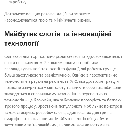
заробітку.
Дотримуючись цих рекомендацій, ви зможете
насолоджуватися грою та мінімізувати ризики.
Майбутнє слотів та інноваційні
технології
Світ азартних ігор постійно розвивається та вдосконалюється, і
слоти не є винятком. З кожним роком розробники
впроваджують нові технології та функції, які роблять гру ще
більш захопливою та реалістичною. Однією з перспективних
технологій є віртуальна реальність (VR), яка дозволяє гравцям
повністю зануритися у світ слоту та відчути себе так, ніби вони
знаходяться в справжньому казино. Інша перспективна
технологія – це блокчейн, яка забезпечує прозорість та безпеку
ігрового процесу. Зростаюча популярність мобільних пристроїв
також стимулює розробку слотів, адаптованих для гри на
смартфонах та планшетах. Майбутнє слотів обіцяє бути
захопливим та інноваційним, з новими можливостями та