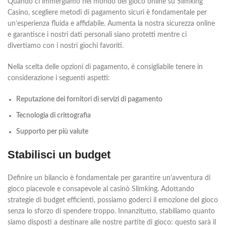
Quando ci immergiamo nel mondo del gioco online su Slimking
Casino, scegliere metodi di pagamento sicuri è fondamentale per
un’esperienza fluida e affidabile. Aumenta la nostra sicurezza online
e garantisce i nostri dati personali siano protetti mentre ci
divertiamo con i nostri giochi favoriti.
Nella scelta delle opzioni di pagamento, è consigliabile tenere in
considerazione i seguenti aspetti:
Reputazione dei fornitori di servizi di pagamento
Tecnologia di crittografia
Supporto per più valute
Stabilisci un budget
Definire un bilancio è fondamentale per garantire un’avventura di
gioco piacevole e consapevole al casinò Slimking. Adottando
strategie di budget efficienti, possiamo goderci il emozione del gioco
senza lo sforzo di spendere troppo. Innanzitutto, stabiliamo quanto
siamo disposti a destinare alle nostre partite di gioco: questo sarà il