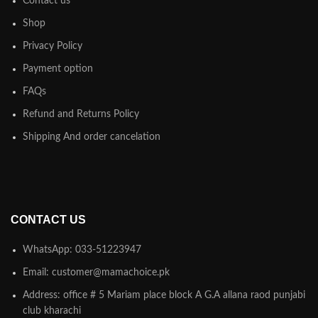
Contact us
Shop
Privacy Policy
Payment option
FAQs
Refund and Returns Policy
Shipping And order cancelation
CONTACT US
WhatsApp: 033-51223947
Email: customer@mamachoice.pk
Address: office # 5 Mariam place block A G.A allana raod punjabi
club kharachi