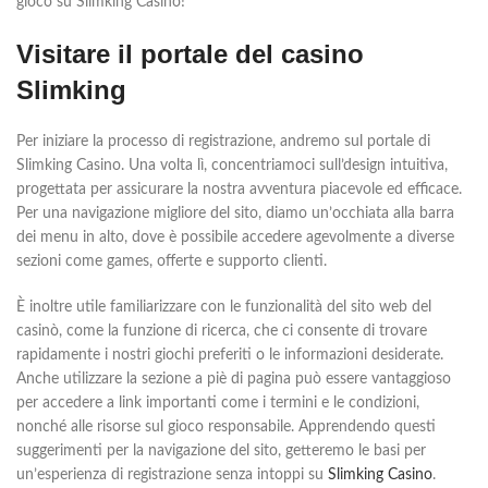
gioco su Slimking Casino!
Visitare il portale del casino
Slimking
Per iniziare la processo di registrazione, andremo sul portale di
Slimking Casino. Una volta lì, concentriamoci sull’design intuitiva,
progettata per assicurare la nostra avventura piacevole ed efficace.
Per una navigazione migliore del sito, diamo un’occhiata alla barra
dei menu in alto, dove è possibile accedere agevolmente a diverse
sezioni come games, offerte e supporto clienti.
È inoltre utile familiarizzare con le funzionalità del sito web del
casinò, come la funzione di ricerca, che ci consente di trovare
rapidamente i nostri giochi preferiti o le informazioni desiderate.
Anche utilizzare la sezione a piè di pagina può essere vantaggioso
per accedere a link importanti come i termini e le condizioni,
nonché alle risorse sul gioco responsabile. Apprendendo questi
suggerimenti per la navigazione del sito, getteremo le basi per
un’esperienza di registrazione senza intoppi su
Slimking Casino
.