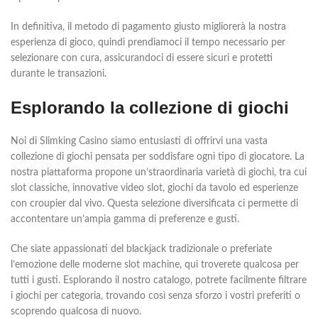
In definitiva, il metodo di pagamento giusto migliorerà la nostra
esperienza di gioco, quindi prendiamoci il tempo necessario per
selezionare con cura, assicurandoci di essere sicuri e protetti
durante le transazioni.
Esplorando la collezione di giochi
Noi di Slimking Casino siamo entusiasti di offrirvi una vasta
collezione di giochi pensata per soddisfare ogni tipo di giocatore. La
nostra piattaforma propone un’straordinaria varietà di giochi, tra cui
slot classiche, innovative video slot, giochi da tavolo ed esperienze
con croupier dal vivo. Questa selezione diversificata ci permette di
accontentare un’ampia gamma di preferenze e gusti.
Che siate appassionati del blackjack tradizionale o preferiate
l’emozione delle moderne slot machine, qui troverete qualcosa per
tutti i gusti. Esplorando il nostro catalogo, potrete facilmente filtrare
i giochi per categoria, trovando così senza sforzo i vostri preferiti o
scoprendo qualcosa di nuovo.