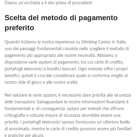
Diamo un’occhiata a il sito prima di procedere!
Scelta del metodo di pagamento
preferito
Quando iniziamo la nostra esperienza su Slimking Casino in Italia,
uno dei passaggi fondamentali consiste nello scegliere il metodo di
pagamento più appropriato alle nostre necessità. Abbiamo a
disposizione varie opzioni di pagamento, tra cui carte di credito,
portafogli elettronici e bonifici bancari. Ogni metodo offre i propri
benefici, quindi è cruciale considerare quale si conforma meglio al
nostro stile di gioco e alle nostre scelte.
Nel valutare le varie opzioni, è necessario dare priorità alla sicurezza
delle transazioni. Salvaguardare le nostre informazioni finanziarie è
fondamentale e, di conseguenza, optare per metodi che offrono
crittografia e robuste misure di sicurezza dovrebbe essere una
priorità. I portafogli elettronici spesso forniscono un ulteriore livello
di anonimato, mentre le carte di credito possono essere più familiari
e pratiche per alcuni.