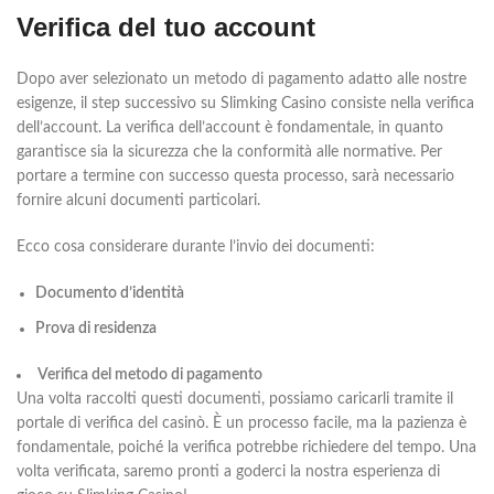
Verifica del tuo account
Dopo aver selezionato un metodo di pagamento adatto alle nostre
esigenze, il step successivo su Slimking Casino consiste nella verifica
dell’account. La verifica dell’account è fondamentale, in quanto
garantisce sia la sicurezza che la conformità alle normative. Per
portare a termine con successo questa processo, sarà necessario
fornire alcuni documenti particolari.
Ecco cosa considerare durante l’invio dei documenti:
Documento d’identità
Prova di residenza
Verifica del metodo di pagamento
Una volta raccolti questi documenti, possiamo caricarli tramite il
portale di verifica del casinò. È un processo facile, ma la pazienza è
fondamentale, poiché la verifica potrebbe richiedere del tempo. Una
volta verificata, saremo pronti a goderci la nostra esperienza di