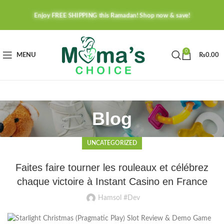
Enjoy FREE SHIPPING this Ramadan! Shop now & save!
0
MENU
₨
0.00
Blog
UNCATEGORIZED
Faites faire tourner les rouleaux et célébrez
chaque victoire à Instant Casino en France
Hamsol #Dev