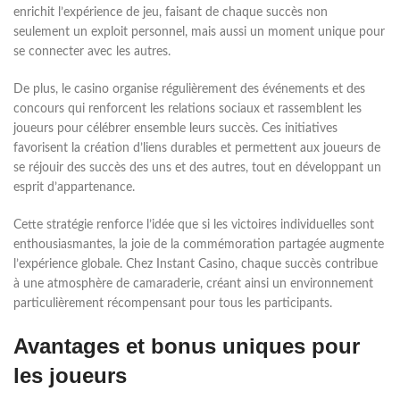
enrichit l’expérience de jeu, faisant de chaque succès non
seulement un exploit personnel, mais aussi un moment unique pour
se connecter avec les autres.
De plus, le casino organise régulièrement des événements et des
concours qui renforcent les relations sociaux et rassemblent les
joueurs pour célébrer ensemble leurs succès. Ces initiatives
favorisent la création d’liens durables et permettent aux joueurs de
se réjouir des succès des uns et des autres, tout en développant un
esprit d’appartenance.
Cette stratégie renforce l’idée que si les victoires individuelles sont
enthousiasmantes, la joie de la commémoration partagée augmente
l’expérience globale. Chez Instant Casino, chaque succès contribue
à une atmosphère de camaraderie, créant ainsi un environnement
particulièrement récompensant pour tous les participants.
Avantages et bonus uniques pour
les joueurs