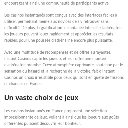
encourageant ainsi une communauté de participants active.
Les casinos instantanés sont conçus avec des interfaces faciles à
utiliser, permettant même aux novices de s’y retrouver sans
difficulté. De plus, la gratification instantanée intensifie l’adrénaline :
les joueurs peuvent jouer rapidement et apprécier les résultats
rapides, pour une poussée d’adrénaline encore plus puissante.
Avec une multitude de récompenses et de offres attrayantes,
Instant Casinos capte les joueurs et leur offre une montée
d’adrénaline promise. Cette atmosphère captivante, soutenue par le
sensation du hasard et la recherche de la victoire, fait d’Instant
Casinos un choix irrésistible pour ceux qui sont en quête de frissons
et chances en France.
Un vaste choix de jeux
Les casinos instantanés en France proposent une sélection
impressionnante de jeux, veillant à ainsi que les joueurs aux goûts
différentes puissent découvrir leur bonheur.