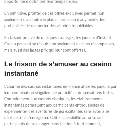
opportunité d’optimiser leur temps de jeu.
En définitive, profiter de ces offres exclusives permet non
seulement d’accroître le plaisir, mais aussi d’augmenter les
probabilités de remporter des victoires inoubliables.
En faisant preuve de quelques stratégies, les joueurs d’Instant
Casino peuvent se réjouir non seulement de leurs récompenses,
mais aussi des larges prix qui leur sont offertes.
Le frisson de s’amuser au casino
instantané
L’charme des casinos instantanés en France attire les joueurs par
leur combinaison singulière de praticité et de sensations fortes.
Contrairement aux casinos classiques, les établissements
instantanés permettent aux participants enthousiastes de
expérimenter des aventures de jeu exaltantes sans avoir à se
déplacer ni à s’enregistrer. Cette accessibilité autorise aux
participants de se plonger dans l’action à tout moment,