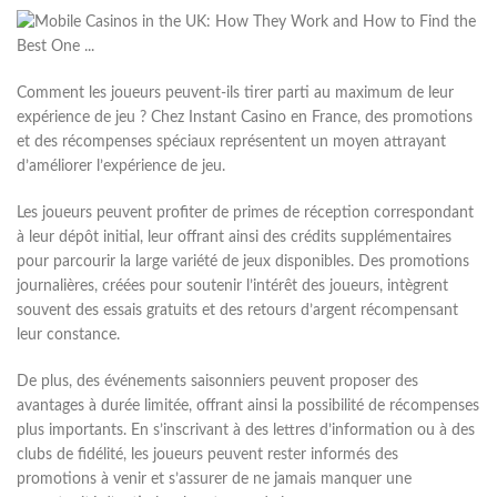
Comment les joueurs peuvent-ils tirer parti au maximum de leur
expérience de jeu ? Chez Instant Casino en France, des promotions
et des récompenses spéciaux représentent un moyen attrayant
d’améliorer l’expérience de jeu.
Les joueurs peuvent profiter de primes de réception correspondant
à leur dépôt initial, leur offrant ainsi des crédits supplémentaires
pour parcourir la large variété de jeux disponibles. Des promotions
journalières, créées pour soutenir l’intérêt des joueurs, intègrent
souvent des essais gratuits et des retours d’argent récompensant
leur constance.
De plus, des événements saisonniers peuvent proposer des
avantages à durée limitée, offrant ainsi la possibilité de récompenses
plus importants. En s’inscrivant à des lettres d’information ou à des
clubs de fidélité, les joueurs peuvent rester informés des
promotions à venir et s’assurer de ne jamais manquer une