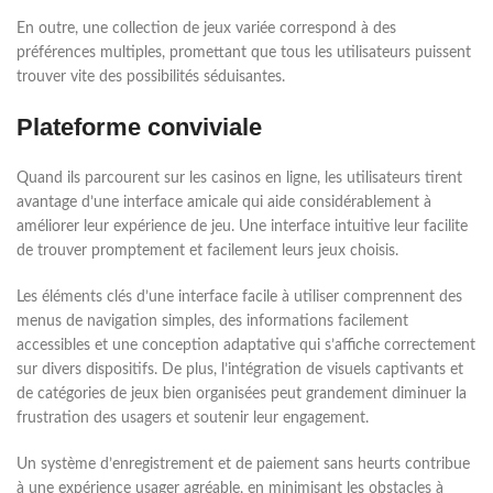
En outre, une collection de jeux variée correspond à des
préférences multiples, promettant que tous les utilisateurs puissent
trouver vite des possibilités séduisantes.
Plateforme conviviale
Quand ils parcourent sur les casinos en ligne, les utilisateurs tirent
avantage d’une interface amicale qui aide considérablement à
améliorer leur expérience de jeu. Une interface intuitive leur facilite
de trouver promptement et facilement leurs jeux choisis.
Les éléments clés d’une interface facile à utiliser comprennent des
menus de navigation simples, des informations facilement
accessibles et une conception adaptative qui s’affiche correctement
sur divers dispositifs. De plus, l’intégration de visuels captivants et
de catégories de jeux bien organisées peut grandement diminuer la
frustration des usagers et soutenir leur engagement.
Un système d’enregistrement et de paiement sans heurts contribue
à une expérience usager agréable, en minimisant les obstacles à