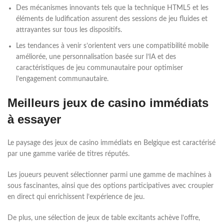
Des mécanismes innovants tels que la technique HTML5 et les
éléments de ludification assurent des sessions de jeu fluides et
attrayantes sur tous les dispositifs.
Les tendances à venir s’orientent vers une compatibilité mobile
améliorée, une personnalisation basée sur l’IA et des
caractéristiques de jeu communautaire pour optimiser
l’engagement communautaire.
Meilleurs jeux de casino immédiats
à essayer
Le paysage des jeux de casino immédiats en Belgique est caractérisé
par une gamme variée de titres réputés.
Les joueurs peuvent sélectionner parmi une gamme de machines à
sous fascinantes, ainsi que des options participatives avec croupier
en direct qui enrichissent l’expérience de jeu.
De plus, une sélection de jeux de table excitants achève l’offre,