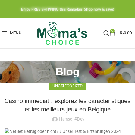
Enjoy FREE SHIPPING this Ramadan! Shop now & save!
0
MENU
₨
0.00
Blog
UNCATEGORIZED
Casino immédiat : explorez les caractéristiques
et les meilleurs jeux en Belgique
Hamsol #Dev