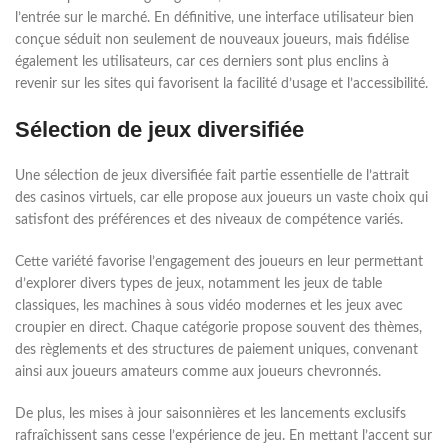
l’entrée sur le marché. En définitive, une interface utilisateur bien
conçue séduit non seulement de nouveaux joueurs, mais fidélise
également les utilisateurs, car ces derniers sont plus enclins à
revenir sur les sites qui favorisent la facilité d’usage et l’accessibilité.
Sélection de jeux diversifiée
Une sélection de jeux diversifiée fait partie essentielle de l’attrait
des casinos virtuels, car elle propose aux joueurs un vaste choix qui
satisfont des préférences et des niveaux de compétence variés.
Cette variété favorise l’engagement des joueurs en leur permettant
d’explorer divers types de jeux, notamment les jeux de table
classiques, les machines à sous vidéo modernes et les jeux avec
croupier en direct. Chaque catégorie propose souvent des thèmes,
des règlements et des structures de paiement uniques, convenant
ainsi aux joueurs amateurs comme aux joueurs chevronnés.
De plus, les mises à jour saisonnières et les lancements exclusifs
rafraîchissent sans cesse l’expérience de jeu. En mettant l’accent sur