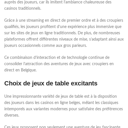
auprès des joueurs, car ils imitent l’ambiance chaleureuse des
casinos traditionnels.
Grâce à une streaming en direct de premier ordre et à des croupiers
qualifiés, les joueurs profitent d’une expérience plus immersive que
sur les sites de jeux en ligne traditionnels. De plus, de nombreuses
plateformes offrent différentes niveaux de mise, s’adaptant ainsi aux
joueurs occasionnels comme aux gros parieurs.
Ce combinaison d’interaction et de technologie continue de
consolider l’attraction des aventures de jeux avec croupiers en
direct en Belgique.
Choix de jeux de table excitants
Une impressionnante variété de jeux de table est à la disposition
des joueurs dans les casinos en ligne belges, mêlant les classiques
intemporels aux variantes modernes pour satisfaire des préférences
diverses.
Ces jeux proposent non seulement une aventure de jeu fascinante,