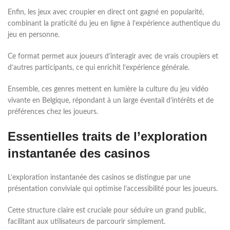
Enfin, les jeux avec croupier en direct ont gagné en popularité,
combinant la praticité du jeu en ligne à l’expérience authentique du
jeu en personne.
Ce format permet aux joueurs d’interagir avec de vrais croupiers et
d’autres participants, ce qui enrichit l’expérience générale.
Ensemble, ces genres mettent en lumière la culture du jeu vidéo
vivante en Belgique, répondant à un large éventail d’intérêts et de
préférences chez les joueurs.
Essentielles traits de l’exploration
instantanée des casinos
L’exploration instantanée des casinos se distingue par une
présentation conviviale qui optimise l’accessibilité pour les joueurs.
Cette structure claire est cruciale pour séduire un grand public,
facilitant aux utilisateurs de parcourir simplement.