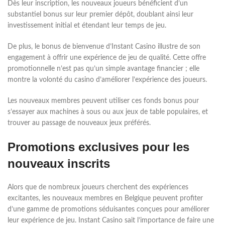
Dès leur inscription, les nouveaux joueurs bénéficient d’un
substantiel bonus sur leur premier dépôt, doublant ainsi leur
investissement initial et étendant leur temps de jeu.
De plus, le bonus de bienvenue d’Instant Casino illustre de son
engagement à offrir une expérience de jeu de qualité. Cette offre
promotionnelle n’est pas qu’un simple avantage financier ; elle
montre la volonté du casino d’améliorer l’expérience des joueurs.
Les nouveaux membres peuvent utiliser ces fonds bonus pour
s’essayer aux machines à sous ou aux jeux de table populaires, et
trouver au passage de nouveaux jeux préférés.
Promotions exclusives pour les
nouveaux inscrits
Alors que de nombreux joueurs cherchent des expériences
excitantes, les nouveaux membres en Belgique peuvent profiter
d’une gamme de promotions séduisantes conçues pour améliorer
leur expérience de jeu. Instant Casino sait l’importance de faire une