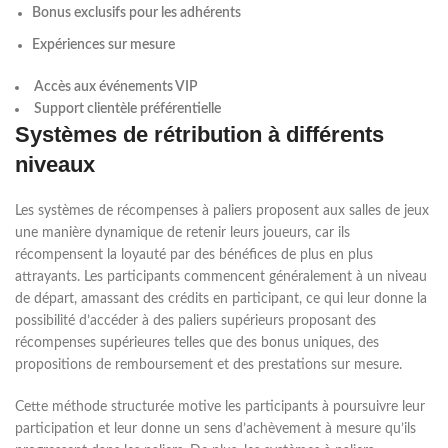
Bonus exclusifs pour les adhérents
Expériences sur mesure
Accès aux événements VIP
Support clientèle préférentielle
Systèmes de rétribution à différents
niveaux
Les systèmes de récompenses à paliers proposent aux salles de jeux
une manière dynamique de retenir leurs joueurs, car ils
récompensent la loyauté par des bénéfices de plus en plus
attrayants. Les participants commencent généralement à un niveau
de départ, amassant des crédits en participant, ce qui leur donne la
possibilité d’accéder à des paliers supérieurs proposant des
récompenses supérieures telles que des bonus uniques, des
propositions de remboursement et des prestations sur mesure.
Cette méthode structurée motive les participants à poursuivre leur
participation et leur donne un sens d’achèvement à mesure qu’ils