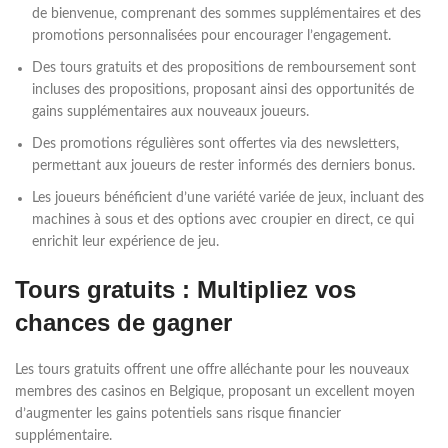
de bienvenue, comprenant des sommes supplémentaires et des
promotions personnalisées pour encourager l’engagement.
Des tours gratuits et des propositions de remboursement sont
incluses des propositions, proposant ainsi des opportunités de
gains supplémentaires aux nouveaux joueurs.
Des promotions régulières sont offertes via des newsletters,
permettant aux joueurs de rester informés des derniers bonus.
Les joueurs bénéficient d’une variété variée de jeux, incluant des
machines à sous et des options avec croupier en direct, ce qui
enrichit leur expérience de jeu.
Tours gratuits : Multipliez vos
chances de gagner
Les tours gratuits offrent une offre alléchante pour les nouveaux
membres des casinos en Belgique, proposant un excellent moyen
d’augmenter les gains potentiels sans risque financier
supplémentaire.