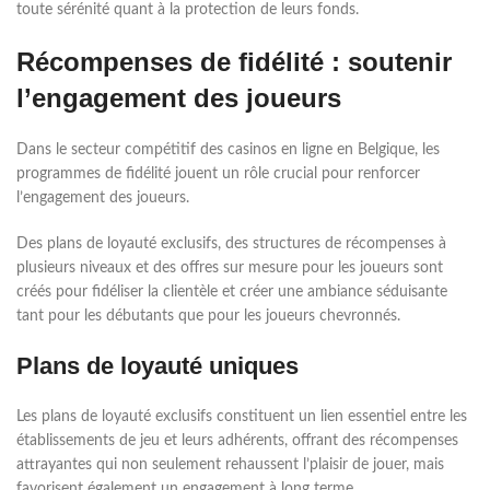
toute sérénité quant à la protection de leurs fonds.
Récompenses de fidélité : soutenir
l’engagement des joueurs
Dans le secteur compétitif des casinos en ligne en Belgique, les
programmes de fidélité jouent un rôle crucial pour renforcer
l’engagement des joueurs.
Des plans de loyauté exclusifs, des structures de récompenses à
plusieurs niveaux et des offres sur mesure pour les joueurs sont
créés pour fidéliser la clientèle et créer une ambiance séduisante
tant pour les débutants que pour les joueurs chevronnés.
Plans de loyauté uniques
Les plans de loyauté exclusifs constituent un lien essentiel entre les
établissements de jeu et leurs adhérents, offrant des récompenses
attrayantes qui non seulement rehaussent l’plaisir de jouer, mais
favorisent également un engagement à long terme.