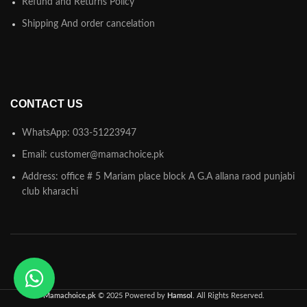
Refund and Returns Policy
Shipping And order cancelation
CONTACT US
WhatsApp: 033-51223947
Email: customer@mamachoice.pk
Address: office # 5 Mariam place block A G.A allana raod punjabi
club kharachi
Mamachoice.pk
© 2025 Powered by
Hamsol
. All Rights Reserved.