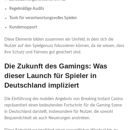
Regelmäßige Audits
Tools für verantwortungsvolles Spielen
Kundensupport
Diese Elemente bilden zusammen ein Umfeld, in dem sich die
Nutzer auf den Spielgenuss fokussieren können, da sie wissen, dass
ihre Schutz und Fairness gut gesichert sind.
Die Zukunft des Gamings: Was
dieser Launch für Spieler in
Deutschland impliziert
Die Einführung des mobilen Angebots von Breaking Instant Casino
repräsentiert einen bedeutenden Fortschritt für die Gaming-Szene
in Deutschland darstellt, insbesondere für Nutzer, die sowohl
Bequemlichkeit als auch Neuerungen anstreben.