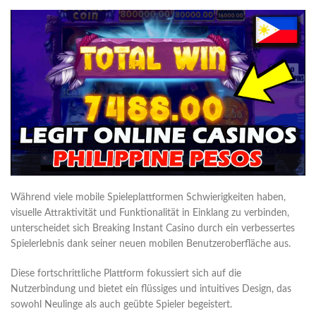
Während viele mobile Spieleplattformen Schwierigkeiten haben,
visuelle Attraktivität und Funktionalität in Einklang zu verbinden,
unterscheidet sich Breaking Instant Casino durch ein verbessertes
Spielerlebnis dank seiner neuen mobilen Benutzeroberfläche aus.
Diese fortschrittliche Plattform fokussiert sich auf die
Nutzerbindung und bietet ein flüssiges und intuitives Design, das
sowohl Neulinge als auch geübte Spieler begeistert.