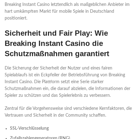
Breaking Instant Casino letztendlich als maßgeblichen Anbieter im
hart umkämpften Markt für mobile Spiele in Deutschland
positioniert.
Sicherheit und Fair Play: Wie
Breaking Instant Casino die
Schutzmaßnahmen garantiert
Die Sicherung der Sicherheit der Nutzer und eines fairen
Spielablaufs ist ein Eckpfeiler der Betriebsführung von Breaking
Instant Casino. Die Plattform setzt eine Serie starker
Schutzmaßnahmen ein, die darauf abzielen, die Informationen der
Spieler zu schützen und das Spielerlebnis zu verbessern.
Zentral für die Vorgehensweise sind verschiedene Kernfaktoren, die
Vertrauen und Sicherheit in der Community schaffen.
SSL-Verschlüsselung
Zufallszahlengeneratoren (RNG)