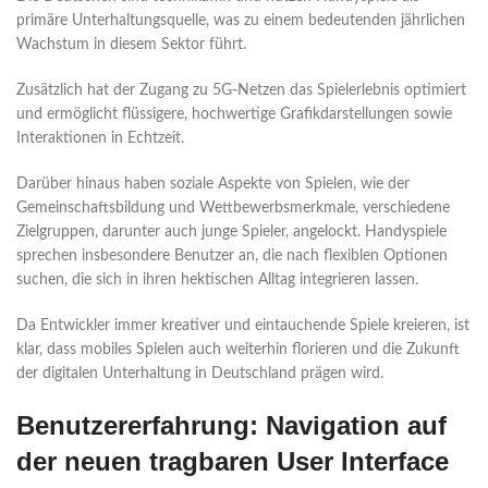
primäre Unterhaltungsquelle, was zu einem bedeutenden jährlichen
Wachstum in diesem Sektor führt.
Zusätzlich hat der Zugang zu 5G-Netzen das Spielerlebnis optimiert
und ermöglicht flüssigere, hochwertige Grafikdarstellungen sowie
Interaktionen in Echtzeit.
Darüber hinaus haben soziale Aspekte von Spielen, wie der
Gemeinschaftsbildung und Wettbewerbsmerkmale, verschiedene
Zielgruppen, darunter auch junge Spieler, angelockt. Handyspiele
sprechen insbesondere Benutzer an, die nach flexiblen Optionen
suchen, die sich in ihren hektischen Alltag integrieren lassen.
Da Entwickler immer kreativer und eintauchende Spiele kreieren, ist
klar, dass mobiles Spielen auch weiterhin florieren und die Zukunft
der digitalen Unterhaltung in Deutschland prägen wird.
Benutzererfahrung: Navigation auf
der neuen tragbaren User Interface