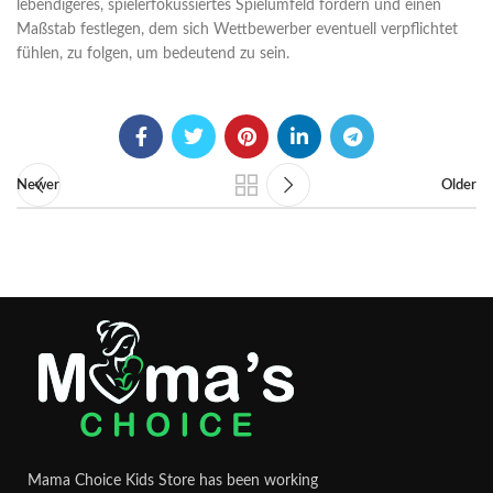
lebendigeres, spielerfokussiertes Spielumfeld fördern und einen
Maßstab festlegen, dem sich Wettbewerber eventuell verpflichtet
fühlen, zu folgen, um bedeutend zu sein.
Newer
Older
Mama Choice Kids Store has been working