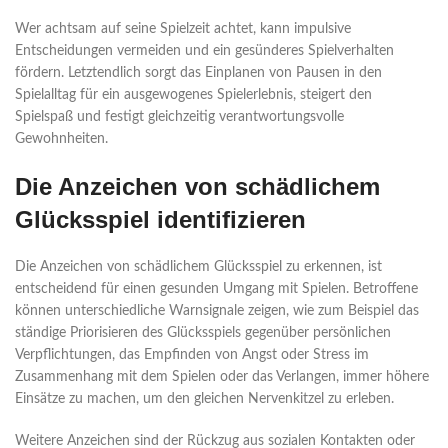
Wer achtsam auf seine Spielzeit achtet, kann impulsive
Entscheidungen vermeiden und ein gesünderes Spielverhalten
fördern. Letztendlich sorgt das Einplanen von Pausen in den
Spielalltag für ein ausgewogenes Spielerlebnis, steigert den
Spielspaß und festigt gleichzeitig verantwortungsvolle
Gewohnheiten.
Die Anzeichen von schädlichem
Glücksspiel identifizieren
Die Anzeichen von schädlichem Glücksspiel zu erkennen, ist
entscheidend für einen gesunden Umgang mit Spielen. Betroffene
können unterschiedliche Warnsignale zeigen, wie zum Beispiel das
ständige Priorisieren des Glücksspiels gegenüber persönlichen
Verpflichtungen, das Empfinden von Angst oder Stress im
Zusammenhang mit dem Spielen oder das Verlangen, immer höhere
Einsätze zu machen, um den gleichen Nervenkitzel zu erleben.
Weitere Anzeichen sind der Rückzug aus sozialen Kontakten oder