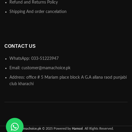
Refund and Returns Policy
Shipping And order cancelation
CONTACT US
WhatsApp: 033-51223947
Email: customer@mamachoice.pk
Address: office # 5 Mariam place block A G.A allana raod punjabi
club kharachi
Mamachoice.pk
© 2025 Powered by
Hamsol
. All Rights Reserved.