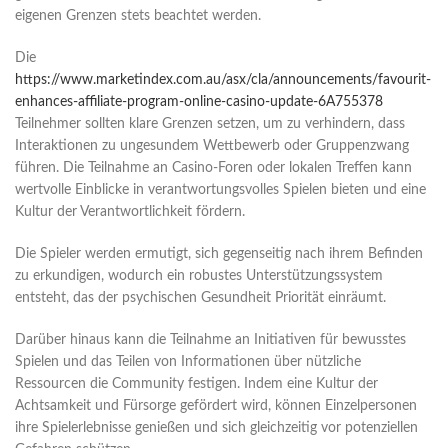
eigenen Grenzen stets beachtet werden.
Die
https://www.marketindex.com.au/asx/cla/announcements/favourit-
enhances-affiliate-program-online-casino-update-6A755378
Teilnehmer sollten klare Grenzen setzen, um zu verhindern, dass
Interaktionen zu ungesundem Wettbewerb oder Gruppenzwang
führen. Die Teilnahme an Casino-Foren oder lokalen Treffen kann
wertvolle Einblicke in verantwortungsvolles Spielen bieten und eine
Kultur der Verantwortlichkeit fördern.
Die Spieler werden ermutigt, sich gegenseitig nach ihrem Befinden
zu erkundigen, wodurch ein robustes Unterstützungssystem
entsteht, das der psychischen Gesundheit Priorität einräumt.
Darüber hinaus kann die Teilnahme an Initiativen für bewusstes
Spielen und das Teilen von Informationen über nützliche
Ressourcen die Community festigen. Indem eine Kultur der
Achtsamkeit und Fürsorge gefördert wird, können Einzelpersonen
ihre Spielerlebnisse genießen und sich gleichzeitig vor potenziellen