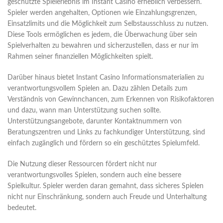
geschützte Spielerlebnis im Instant Casino erheblich verbessern.
Spieler werden angehalten, Optionen wie Einzahlungsgrenzen,
Einsatzlimits und die Möglichkeit zum Selbstausschluss zu nutzen.
Diese Tools ermöglichen es jedem, die Überwachung über sein
Spielverhalten zu bewahren und sicherzustellen, dass er nur im
Rahmen seiner finanziellen Möglichkeiten spielt.
Darüber hinaus bietet Instant Casino Informationsmaterialien zu
verantwortungsvollem Spielen an. Dazu zählen Details zum
Verständnis von Gewinnchancen, zum Erkennen von Risikofaktoren
und dazu, wann man Unterstützung suchen sollte.
Unterstützungsangebote, darunter Kontaktnummern von
Beratungszentren und Links zu fachkundiger Unterstützung, sind
einfach zugänglich und fördern so ein geschütztes Spielumfeld.
Die Nutzung dieser Ressourcen fördert nicht nur
verantwortungsvolles Spielen, sondern auch eine bessere
Spielkultur. Spieler werden daran gemahnt, dass sicheres Spielen
nicht nur Einschränkung, sondern auch Freude und Unterhaltung
bedeutet.