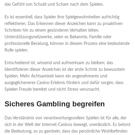
das Gefühl von Schuld und Scham nach dem Spielen.
Es ist essentiell, dass Spieler ihre Spielgewohnheiten aufrichtig
reflektieren. Das Erkennen dieser Anzeichen kann zu proaktiven
Schritten hin zu einem gesünderen Verhalten leiten.
Unterstützungsnetzwerke, seien es Bekannte, Familie oder
professionelle Beratung, können in diesem Prozess eine bedeutende
Rolle spielen.
Entscheidend ist, wissend und aufmerksam zu bleiben; das
Identifizieren dieser Anzeichen ist der erste Schritt zu bewusstem
Spielen. Mehr Achtsamkeit kann ein angenehmeres und
ausgeglicheneres Casino-Erlebnis fördern und dafür sorgen, dass
Spielen Freude bereitet und nicht Stress verursacht.
Sicheres Gambling begreifen
Das Verständnis von verantwortungsvollem Spielen ist für alle, der
sich in der Welt der Internet-Casinos bewegt, unerlässlich. Es betont
die Bedeutung, so zu gambeln, dass das persönliche Wohlbefinden