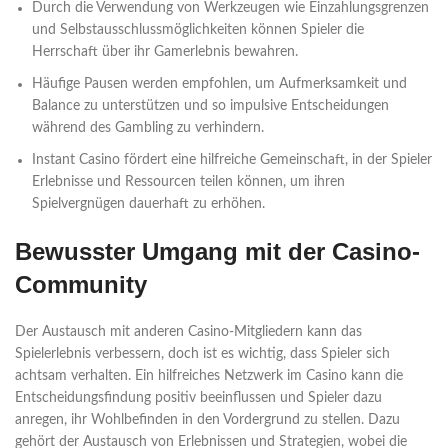
Durch die Verwendung von Werkzeugen wie Einzahlungsgrenzen
und Selbstausschlussmöglichkeiten können Spieler die
Herrschaft über ihr Gamerlebnis bewahren.
Häufige Pausen werden empfohlen, um Aufmerksamkeit und
Balance zu unterstützen und so impulsive Entscheidungen
während des Gambling zu verhindern.
Instant Casino fördert eine hilfreiche Gemeinschaft, in der Spieler
Erlebnisse und Ressourcen teilen können, um ihren
Spielvergnügen dauerhaft zu erhöhen.
Bewusster Umgang mit der Casino-
Community
Der Austausch mit anderen Casino-Mitgliedern kann das
Spielerlebnis verbessern, doch ist es wichtig, dass Spieler sich
achtsam verhalten. Ein hilfreiches Netzwerk im Casino kann die
Entscheidungsfindung positiv beeinflussen und Spieler dazu
anregen, ihr Wohlbefinden in den Vordergrund zu stellen. Dazu
gehört der Austausch von Erlebnissen und Strategien, wobei die