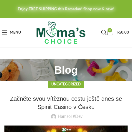
Enjoy FREE SHIPPING this Ramadan! Shop now & save!
0
MENU
₨
0.00
Blog
UNCATEGORIZED
Začněte svou vítěznou cestu ještě dnes se
Spinit Casino v Česku
Hamsol #Dev