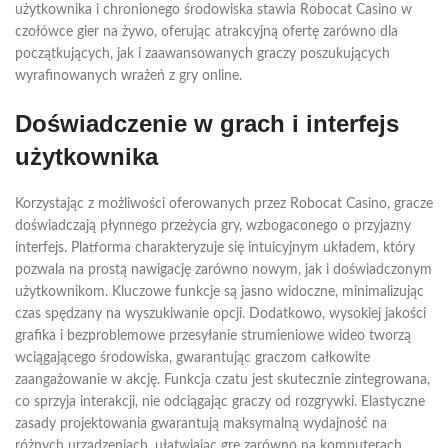
użytkownika i chronionego środowiska stawia Robocat Casino w
czołówce gier na żywo, oferując atrakcyjną ofertę zarówno dla
początkujących, jak i zaawansowanych graczy poszukujących
wyrafinowanych wrażeń z gry online.
Doświadczenie w grach i interfejs
użytkownika
Korzystając z możliwości oferowanych przez Robocat Casino, gracze
doświadczają płynnego przeżycia gry, wzbogaconego o przyjazny
interfejs. Platforma charakteryzuje się intuicyjnym układem, który
pozwala na prostą nawigację zarówno nowym, jak i doświadczonym
użytkownikom. Kluczowe funkcje są jasno widoczne, minimalizując
czas spędzany na wyszukiwanie opcji. Dodatkowo, wysokiej jakości
grafika i bezproblemowe przesyłanie strumieniowe wideo tworzą
wciągającego środowiska, gwarantując graczom całkowite
zaangażowanie w akcję. Funkcja czatu jest skutecznie zintegrowana,
co sprzyja interakcji, nie odciągając graczy od rozgrywki. Elastyczne
zasady projektowania gwarantują maksymalną wydajność na
różnych urządzeniach, ułatwiając grę zarówno na komputerach