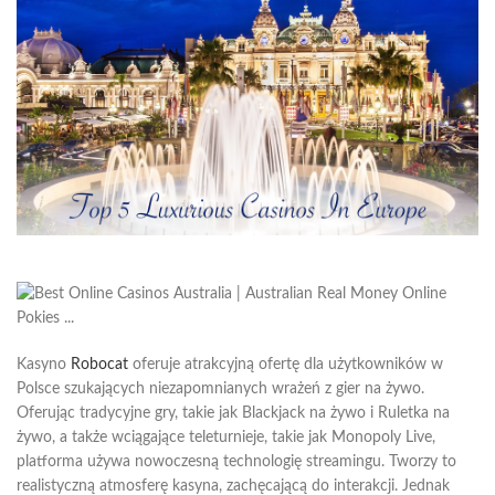
Kasyno
Robocat
oferuje atrakcyjną ofertę dla użytkowników w
Polsce szukających niezapomnianych wrażeń z gier na żywo.
Oferując tradycyjne gry, takie jak Blackjack na żywo i Ruletka na
żywo, a także wciągające teleturnieje, takie jak Monopoly Live,
platforma używa nowoczesną technologię streamingu. Tworzy to
realistyczną atmosferę kasyna, zachęcającą do interakcji. Jednak