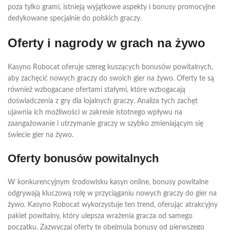
poza tylko grami, istnieją wyjątkowe aspekty i bonusy promocyjne
dedykowane specjalnie do polskich graczy.
Oferty i nagrody w grach na żywo
Kasyno Robocat oferuje szereg kuszących bonusów powitalnych,
aby zachęcić nowych graczy do swoich gier na żywo. Oferty te są
również wzbogacane ofertami stałymi, które wzbogacają
doświadczenia z gry dla lojalnych graczy. Analiza tych zachęt
ujawnia ich możliwości w zakresie istotnego wpływu na
zaangażowanie i utrzymanie graczy w szybko zmieniającym się
świecie gier na żywo.
Oferty bonusów powitalnych
W konkurencyjnym środowisku kasyn online, bonusy powitalne
odgrywają kluczową rolę w przyciąganiu nowych graczy do gier na
żywo. Kasyno Robocat wykorzystuje ten trend, oferując atrakcyjny
pakiet powitalny, który ulepsza wrażenia gracza od samego
początku. Zazwyczaj oferty te obejmują bonusy od pierwszego