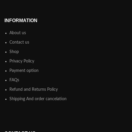
INFORMATION
About us
Contact us
Shop
Privacy Policy
Payment option
FAQs
Refund and Returns Policy
Shipping And order cancelation