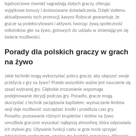
lojalnościowe również nagradzają stałych graczy, oferując
wyjątkowe bonusy i dostosowane doświadczenia. Dzięki stałemu
aktualizowaniu tych promocji, kasyno Robocat gwarantuje, że
gracze są podekscytowani i aktywni, tworząc żywą społeczność
miłośników gier na żywo, gotowych do udziału w zmieniającym się
świecie możliwości.
Porady dla polskich graczy w grach
na żywo
Jakie techniki mogą wykorzystać polscy gracze, aby ulepszyć swoje
przeżycia z gry na żywo? Przede wszystkim ważne jest nauczenie się
zasad wybranej gry. Głębokie zrozumienie wspomaga
podejmowanie decyzji podczas gry. Ponadto, gracze mogą
skorzystać z technik zarządzania kapitałem; wyznaczanie limitów
sesji daje możliwość oszczędzać środki i przedłuża czas gry.
Ponadto, poznawanie różnych krupierów i stołów na żywo
umożliwia graczom wyszukać najlepszą atmosferę, która odpowiada
ich stylowi gry. Używanie funkcji czatu w grze może sprzyjać