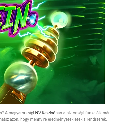
ben? A magyarországi
NV Kaszinó
ban a biztonsági funkcióik már
lkodhatsz azon, hogy mennyire eredményesek ezek a rendszerek.