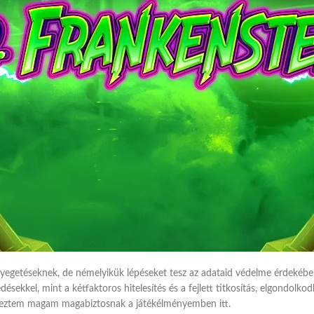
enyegetéseknek, de némelyikük lépéseket tesz az adataid védelme érdeké
edésekkel, mint a kétfaktoros hitelesítés és a fejlett titkosítás, elgondo
éreztem magam magabiztosnak a játékélményemben itt.