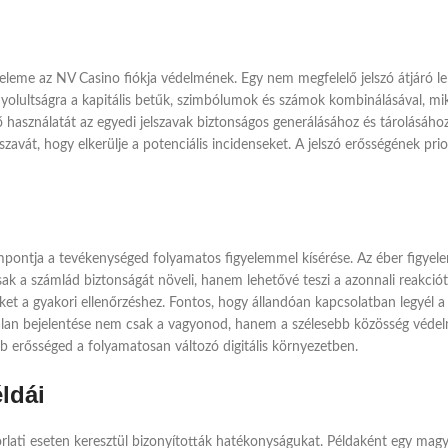
en eleme az NV Casino fiókja védelmének. Egy nem megfelelő jelszó átjáró 
onyolultságra a kapitális betűk, szimbólumok és számok kombinálásával, m
lő használatát az egyedi jelszavak biztonságos generálásához és tárolásához
szavát, hogy elkerülje a potenciális incidenseket. A jelszó erősségének pri
pontja a tevékenységed folyamatos figyelemmel kísérése. Az éber figyele
sak a számlád biztonságát növeli, hanem lehetővé teszi a azonnali reakciót
ket a gyakori ellenőrzéshez. Fontos, hogy állandóan kapcsolatban legyél 
talan bejelentése nem csak a vagyonod, hanem a szélesebb közösség védel
b erősséged a folyamatosan változó digitális környezetben.
ldái
rlati eseten keresztül bizonyították hatékonyságukat. Példaként egy magya