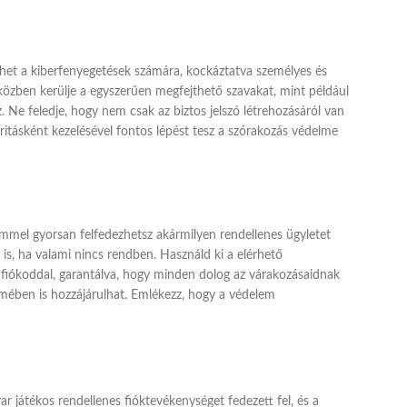
lehet a kiberfenyegetések számára, kockáztatva személyes és
iközben kerülje a egyszerűen megfejthető szavakat, mint például
. Ne feledje, hogy nem csak az biztos jelszó létrehozásáról van
oritásként kezelésével fontos lépést tesz a szórakozás védelme
mmel gyorsan felfedezhetsz akármilyen rendellenes ügyletet
 is, ha valami nincs rendben. Használd ki a elérhető
a fiókoddal, garantálva, hogy minden dolog az várakozásaidnak
mében is hozzájárulhat. Emlékezz, hogy a védelem
r játékos rendellenes fióktevékenységet fedezett fel, és a