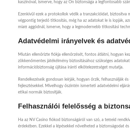
kaszinóval, ismerve, hogy az Ön biztonsága a legfontosabb szá
Ezenkívül ezek a protokollok védik a tranzakcióidat, biztosítva
végpontig terjedő titkosítás, még ha az adatokat le is lopják,
miatt aggódnál, ismerve, hogy a legmodernebb titkosítási techn
Adatvédelmi irányelvek és adatv
Miután ellenőrizte fiókja ellenőrzését, fontos átlátni, hogyan k
zökkenőmentes játékélmény biztosításához szükséges adatokat h
információbiztonság újítása iránti elkötelezettséget mutatja.
Rendelkezéseik gondosan leírják, hogyan őrzik, felhasználják és 
fejlesztésekkel. Mivelhogy őszintén ismerteti adatvédelmi eljá
etikai normák biztosítják.
Felhasználói felelősség a bizton
Ha az NV Casino fiókod biztonságáról van szó, a tetteid rendkí
érdekében. Ezekkel a lépésekkel növelheted a biztonságodat és