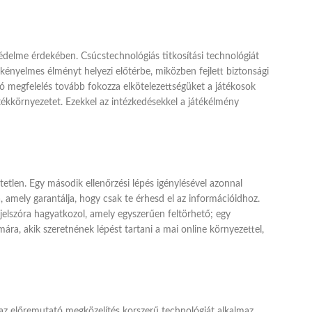
védelme érdekében. Csúcstechnológiás titkosítási technológiát
kényelmes élményt helyezi előtérbe, miközben fejlett biztonsági
ló megfelelés tovább fokozza elkötelezettségüket a játékosok
játékkörnyezetet. Ezekkel az intézkedésekkel a játékélmény
tlen. Egy második ellenőrzési lépés igénylésével azonnal
 amely garantálja, hogy csak te érhesd el az információidhoz.
jelszóra hagyatkozol, amely egyszerűen feltörhető; egy
ra, akik szeretnének lépést tartani a mai online környezettel,
 az előremutató megközelítés korszerű technológiát alkalmaz,