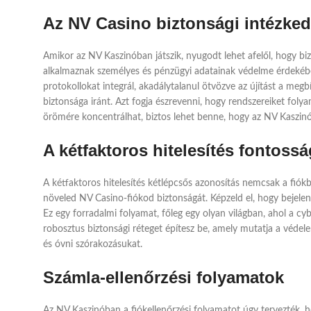
Az NV Casino biztonsági intézked
Amikor az NV Kaszinóban játszik, nyugodt lehet afelől, hogy bi
alkalmaznak személyes és pénzügyi adatainak védelme érdekében,
protokollokat integrál, akadálytalanul ötvözve az újítást a me
biztonsága iránt. Azt fogja észrevenni, hogy rendszereiket folya
örömére koncentrálhat, biztos lehet benne, hogy az NV Kaszin
A kétfaktoros hitelesítés fontoss
A kétfaktoros hitelesítés kétlépcsős azonosítás nemcsak a fió
növeled NV Casino-fiókod biztonságát. Képzeld el, hogy bejelen
Ez egy forradalmi folyamat, főleg egy olyan világban, ahol a c
robosztus biztonsági réteget építesz be, amely mutatja a védele
és óvni szórakozásukat.
Számla-ellenőrzési folyamatok
Az NV Kaszinóban a fiókellenőrzési folyamatot úgy tervezték, h