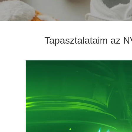
Tapasztalataim az N