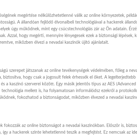
tőségének megértése nélkülözhetetlenné válik az online környezetek, példá
osságú. A állandóan fejlődő élvonalbeli technológiával a hackerek álland
 amelyek úgy működnek, mint egy csúcstechnológiás zár az Ön adatain. Érzé
ak. Azzal, hogy megérti, mennyire lényegesek ezek a biztonsági lépések, k
emtve, miközben élvezi a nevadai kaszinók újító ajánlatait.
osságú szerepet játszanak az online tevékenységek védelmében, főleg a ne
iztosítva, hogy csak a jogosult felek érhessék el őket. A legelterjedtebb
 és a kaszinó szerverei között. Egy másik jelentős típus az AES (Advanced
b technológia mellett is, ha folyamatosan informálódsz ezekről a protokol
ödnek, fokozhatod a biztonságodat, miközben élvezed a nevadai kaszinók 
 fokozzák az online biztonságot a nevadai kaszinókban. Először is, biztosí
így a hackerek szinte lehetetlenné teszik a megfejtést. Ez nemcsak az id