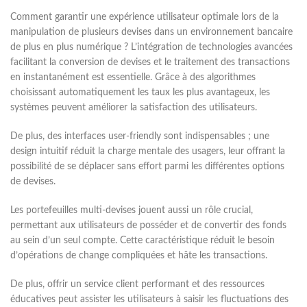
Comment garantir une expérience utilisateur optimale lors de la
manipulation de plusieurs devises dans un environnement bancaire
de plus en plus numérique ? L’intégration de technologies avancées
facilitant la conversion de devises et le traitement des transactions
en instantanément est essentielle. Grâce à des algorithmes
choisissant automatiquement les taux les plus avantageux, les
systèmes peuvent améliorer la satisfaction des utilisateurs.
De plus, des interfaces user-friendly sont indispensables ; une
design intuitif réduit la charge mentale des usagers, leur offrant la
possibilité de se déplacer sans effort parmi les différentes options
de devises.
Les portefeuilles multi-devises jouent aussi un rôle crucial,
permettant aux utilisateurs de posséder et de convertir des fonds
au sein d’un seul compte. Cette caractéristique réduit le besoin
d’opérations de change compliquées et hâte les transactions.
De plus, offrir un service client performant et des ressources
éducatives peut assister les utilisateurs à saisir les fluctuations des