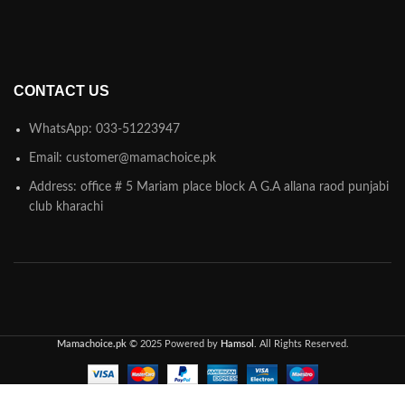
CONTACT US
WhatsApp: 033-51223947
Email: customer@mamachoice.pk
Address: office # 5 Mariam place block A G.A allana raod punjabi
club kharachi
Mamachoice.pk
© 2025 Powered by
Hamsol
. All Rights Reserved.