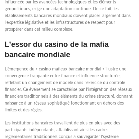
influencée par les avancées technologiques et les éléments
géopolitiques, exige une adaptation continue. De ce fait, les
établissements bancaires mondiaux doivent placer largement dans
l’expertise législative et les infrastructures de respect pour
prospérer dans cet milieu complexe.
L’essor du casino de la mafia
bancaire mondiale
L’émergence du « casino mafieux bancaire mondial » illustre une
convergence frappante entre finance et influence structurée,
reflétant un changement de modèle dans l’exercice du contrôle
financier. Ce événement se caractérise par l’intégration des réseaux
financiers traditionnels à des éléments du crime structuré, donnant
naissance à un réseau sophistiqué fonctionnant en dehors des
limites et des règles.
Les institutions bancaires travaillent de plus en plus avec des
participants indépendants, affaiblissant ainsi les cadres
réglementaires traditionnels conçus à sauvegarder l’système