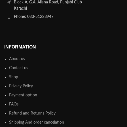
Block A, G.A. Allana Road, Punjabi Club
Karachi
Phone: 033-51223947
INFORMATION
About us
Contact us
Shop
Privacy Policy
Payment option
FAQs
Refund and Returns Policy
Shipping And order cancelation