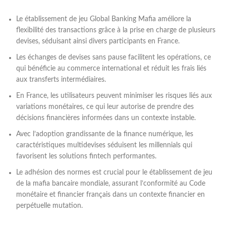
Le établissement de jeu Global Banking Mafia améliore la
flexibilité des transactions grâce à la prise en charge de plusieurs
devises, séduisant ainsi divers participants en France.
Les échanges de devises sans pause facilitent les opérations, ce
qui bénéficie au commerce international et réduit les frais liés
aux transferts intermédiaires.
En France, les utilisateurs peuvent minimiser les risques liés aux
variations monétaires, ce qui leur autorise de prendre des
décisions financières informées dans un contexte instable.
Avec l’adoption grandissante de la finance numérique, les
caractéristiques multidevises séduisent les millennials qui
favorisent les solutions fintech performantes.
Le adhésion des normes est crucial pour le établissement de jeu
de la mafia bancaire mondiale, assurant l’conformité au Code
monétaire et financier français dans un contexte financier en
perpétuelle mutation.