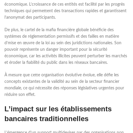
économique. L’croissance de ces entités est facilité par les progrès
techniques qui permettent des transactions rapides et garantissent
l’anonymat des participants.
De plus, le cartel de la mafia financière globale bénéficie des
systèmes de réglementation permissifs et des failles en matière
d’mise en œuvre de la loi au sein des juridictions nationales. Son
pouvoir représente un danger important pour la sécurité
économique, car les activités illicites peuvent perturber les marchés
et éroder la fiabilité du public dans les réseaux bancaires.
À mesure que cette organisation évolutive évolue, elle défie les
concepts existantes de la validité au sein de la secteur financier
mondiale, ce qui nécessite des réponses législatives urgentes pour
réduire son effet.
L’impact sur les établissements
bancaires traditionnelles
L’émergence d’un support multidevises par des organisations non