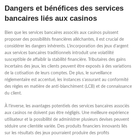
Dangers et bénéfices des services
bancaires liés aux casinos
Bien que les services bancaires associés aux casinos puissent
proposer des possibilités financières alléchantes, il est crucial de
considérer les dangers inhérents. L’incorporation des jeux d’argent
aux services bancaires traditionnels introduit une volatilité
susceptible de affaiblir la stabilité financière. Tributaires des gains
incertains des jeux, les clients peuvent être exposés à des variations
de la cotisation de leurs comptes. De plus, le surveillance
réglementaire est accentué, les instances s’assurant au conformité
des règles en matière de anti-blanchiment (LCB) et de connaissance
du client.
À l’inverse, les avantages potentiels des services bancaires associés
aux casinos ne doivent pas être négligés. Une meilleure expérience
utilisateur et la possibilité de administrer plusieurs devises peuvent
séduire une clientèle variée. Des produits financiers innovants liés
sur les résultats des jeux pourraient produire des profits