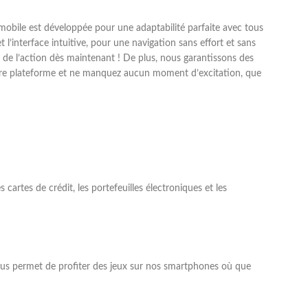
 mobile est développée pour une adaptabilité parfaite avec tous
l’interface intuitive, pour une navigation sans effort et sans
ur de l’action dès maintenant ! De plus, nous garantissons des
notre plateforme et ne manquez aucun moment d’excitation, que
rtes de crédit, les portefeuilles électroniques et les
 nous permet de profiter des jeux sur nos smartphones où que