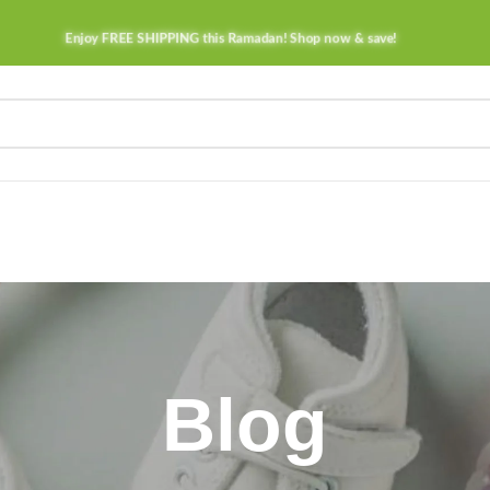
Enjoy FREE SHIPPING this Ramadan! Shop now & save!
Blog