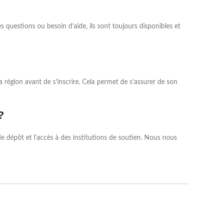
 questions ou besoin d’aide, ils sont toujours disponibles et
 région avant de s’inscrire. Cela permet de s’assurer de son
?
 dépôt et l’accès à des institutions de soutien. Nous nous