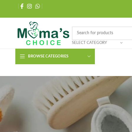
SELECT CATEGORY
BROWSE CATEGORIES