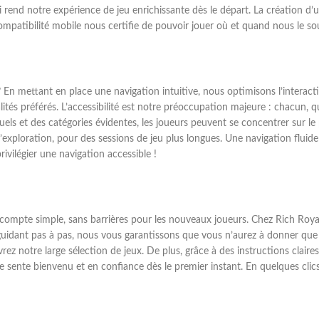
i rend notre expérience de jeu enrichissante dès le départ. La création d
compatibilité mobile nous certifie de pouvoir jouer où et quand nous le so
En mettant en place une navigation intuitive, nous optimisons l’interacti
lités préférés. L’accessibilité est notre préoccupation majeure : chacun,
els et des catégories évidentes, les joueurs peuvent se concentrer sur le 
exploration, pour des sessions de jeu plus longues. Une navigation fluid
ilégier une navigation accessible !
 compte simple, sans barrières pour les nouveaux joueurs. Chez Rich Roy
s guidant pas à pas, nous vous garantissons que vous n’aurez à donner que 
z notre large sélection de jeux. De plus, grâce à des instructions claires
 sente bienvenu et en confiance dès le premier instant. En quelques clics