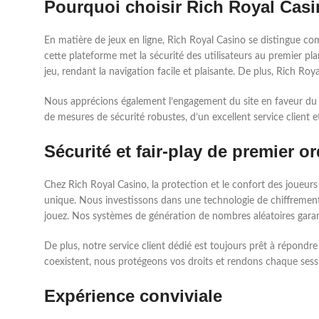
Pourquoi choisir Rich Royal Casi
En matière de jeux en ligne, Rich Royal Casino se distingue 
cette plateforme met la sécurité des utilisateurs au premier pl
jeu, rendant la navigation facile et plaisante. De plus, Rich R
Nous apprécions également l’engagement du site en faveur du j
de mesures de sécurité robustes, d’un excellent service client e
Sécurité et fair-play de premier or
Chez Rich Royal Casino, la protection et le confort des joueur
unique. Nous investissons dans une technologie de chiffrement 
jouez. Nos systèmes de génération de nombres aléatoires garant
De plus, notre service client dédié est toujours prêt à répond
coexistent, nous protégeons vos droits et rendons chaque sessi
Expérience conviviale