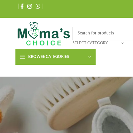
SELECT CATEGORY
BROWSE CATEGORIES