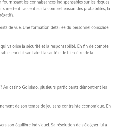
 fournissant les connaissances indispensables sur les risques
ifs mettent l’accent sur la compréhension des probabilités, la
égatifs.
points de vue. Une formation détaillée du personnel consolide
 valorise la sécurité et la responsabilité. En fin de compte,
e, enrichissant ainsi la santé et le bien-être de la
 ? Au casino Golisimo, plusieurs participants démontrent les
r pleinement de son temps de jeu sans contrainte économique. En
s son équilibre individuel. Sa résolution de s’éloigner lui a