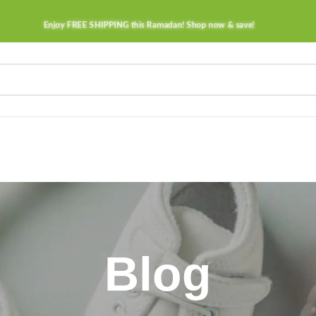
Enjoy FREE SHIPPING this Ramadan! Shop now & save!
Blog