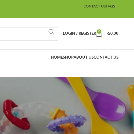
CONTACT US
FAQS
0
LOGIN / REGISTER
₨
0.00
HOME
SHOP
ABOUT US
CONTACT US