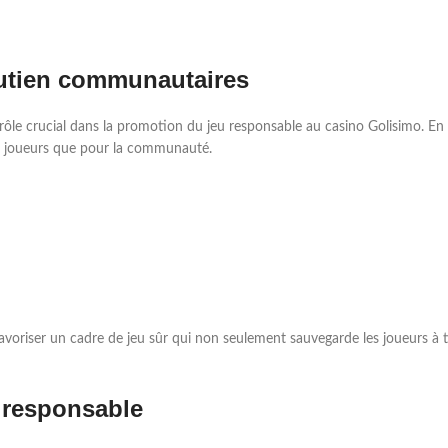
outien communautaires
le crucial dans la promotion du jeu responsable au casino Golisimo. En s
les joueurs que pour la communauté.
oriser un cadre de jeu sûr qui non seulement sauvegarde les joueurs à tit
u responsable