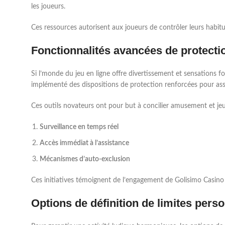
les joueurs.
Ces ressources autorisent aux joueurs de contrôler leurs habitu
Fonctionnalités avancées de protecti
Si l’monde du jeu en ligne offre divertissement et sensations f
implémenté des dispositions de protection renforcées pour ass
Ces outils novateurs ont pour but à concilier amusement et jeu
Surveillance en temps réel
Accès immédiat à l’assistance
Mécanismes d’auto-exclusion
Ces initiatives témoignent de l’engagement de Golisimo Casino 
Options de définition de limites pers