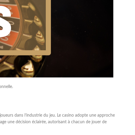
onnelle.
oueurs dans l’industrie du jeu. Le casino adopte une approche
age une décision éclairée, autorisant à chacun de jouer de