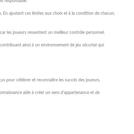
eu responsable.
u. En ajustant ces limites aux choix et à la condition de chacun,
car les joueurs ressentent un meilleur contrôle personnel.
, contribuant ainsi à un environnement de jeu sécurisé qui
 pour célébrer et reconnaître les succès des joueurs.
onnaissance aide à créer un sens d’appartenance et de