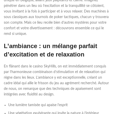
unique en Belgique, alliant jeux palpitants et calme. Imaginez
pénétrer dans un lieu où l’excitation et la tranquillité se côtoient,
vous invitant à la fois à participer et à vous relaxer. Des machines à
sous classiques aux tournois de poker tactiques, chacun y trouvera
son compte. Mais ce lieu recèle bien d’autres mystères pour votre
confort et votre divertissement : découvrons ensemble ce qui le
rend si unique.
L’ambiance : un mélange parfait
d’excitation et de relaxation
En flânant dans le casino SkyHills, on est immédiatement conquis
par l’harmonieuse combinaison d’stimulation et de relaxation qui
règne dans les lieux. L’ambiance y est exceptionnelle, créant un
cadre idéal qui allie le frisson du jeu au agrément recherché. Autour
de nous, on remarque que des techniques de apaisement sont
intégrées avec fluidité au design.
Une lumière tamisée qui apaise l’esprit
Une végétation exubérante qui invite la nature à l’intérieur