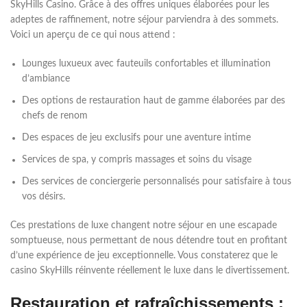
SkyHills Casino. Grâce à des offres uniques élaborées pour les
adeptes de raffinement, notre séjour parviendra à des sommets.
Voici un aperçu de ce qui nous attend :
Lounges luxueux avec fauteuils confortables et illumination
d’ambiance
Des options de restauration haut de gamme élaborées par des
chefs de renom
Des espaces de jeu exclusifs pour une aventure intime
Services de spa, y compris massages et soins du visage
Des services de conciergerie personnalisés pour satisfaire à tous
vos désirs.
Ces prestations de luxe changent notre séjour en une escapade
somptueuse, nous permettant de nous détendre tout en profitant
d’une expérience de jeu exceptionnelle. Vous constaterez que le
casino SkyHills réinvente réellement le luxe dans le divertissement.
Restauration et rafraîchissements :