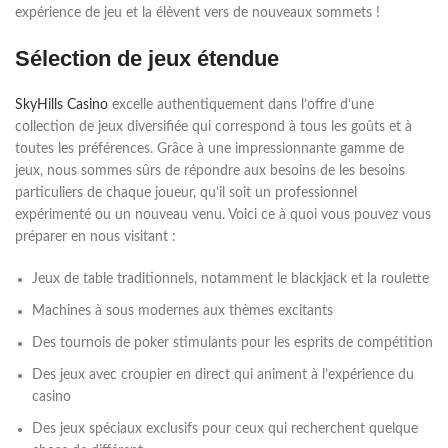
expérience de jeu et la élèvent vers de nouveaux sommets !
Sélection de jeux étendue
SkyHills Casino
excelle authentiquement dans l’offre d’une
collection de jeux diversifiée qui correspond à tous les goûts et à
toutes les préférences. Grâce à une impressionnante gamme de
jeux, nous sommes sûrs de répondre aux besoins de les besoins
particuliers de chaque joueur, qu’il soit un professionnel
expérimenté ou un nouveau venu. Voici ce à quoi vous pouvez vous
préparer en nous visitant :
Jeux de table traditionnels, notamment le blackjack et la roulette
Machines à sous modernes aux thèmes excitants
Des tournois de poker stimulants pour les esprits de compétition
Des jeux avec croupier en direct qui animent à l’expérience du
casino
Des jeux spéciaux exclusifs pour ceux qui recherchent quelque