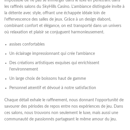
Impossible de ne pas se immerger dans le luxe en pénétrant dans
les raffinés salons du SkyHills Casino. L’ambiance distinguée invite à
la détente avec style, offrant une échappée idéale loin de
l’effervescence des salles de jeux. Grâce à un design élaboré,
combinant confort et élégance, on est transporté dans un univers
où relaxation et plaisir se conjuguent harmonieusement.
assises confortables
Un éclairage impressionnant qui crée l’ambiance
Des créations artistiques exquises qui enrichissent
l’environnement
Un large choix de boissons haut de gamme
Personnel attentif et dévoué à notre satisfaction
Chaque détail exhale le raffinement, nous donnant l’opportunité de
savourer des périodes de repos entre nos expériences de jeu. Dans
ces salons, nous trouvons non seulement le luxe, mais aussi une
communauté de passionnés partageant le même amour du jeu.