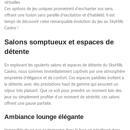
virtuelles
Ces options de jeu uniques promettent d’enchanter vos sens,
offrant une fusion sans pareille d’excitation et d’habileté. Il est
temps de découvrir cette remarquable évolution du jeu au SkyHills
Casino !
Salons somptueux et espaces de
détente
En explorant les opulents salons et espaces de détente du SkyHills
Casino, nous sommes immédiatement captivés par une atmosphère
empreinte d’élégance et de confort. Ces espaces paisibles invitent à
la détente, avec des prestations haut de gamme qui assurent un
séjour très plaisant. Que ce soit pour prendre un moment loin des
jeux ou simplement profiter d’un moment de sérénité, ces salons
offrent une pause parfaite.
Ambiance lounge élégante