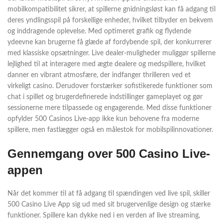
mobilkompatibilitet sikrer, at spillerne gnidningsløst kan få adgang til
deres yndlingsspil på forskellige enheder, hvilket tilbyder en bekvem
og inddragende oplevelse. Med optimeret grafik og flydende
ydeevne kan brugerne få glæde af fordybende spil, der konkurrerer
med klassiske opsætninger. Live dealer-muligheder muliggør spillerne
lejlighed til at interagere med ægte dealere og medspillere, hvilket
danner en vibrant atmosfære, der indfanger thrilleren ved et
virkeligt casino. Derudover forstærker sofistikerede funktioner som
chat i spillet og brugerdefinerede indstillinger gameplayet og gør
sessionerne mere tilpassede og engagerende. Med disse funktioner
opfylder 500 Casinos Live-app ikke kun behovene fra moderne
spillere, men fastlægger også en målestok for mobilspilinnovationer.
Gennemgang over 500 Casino Live-
appen
Når det kommer til at få adgang til spændingen ved live spil, skiller
500 Casino Live App sig ud med sit brugervenlige design og stærke
funktioner. Spillere kan dykke ned i en verden af live streaming,