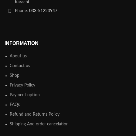
Karachi
Phone: 033-51223947
INFORMATION
About us
Contact us
Shop
Privacy Policy
Payment option
FAQs
Refund and Returns Policy
Shipping And order cancelation