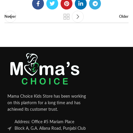
Newer
Older
Mama Choice Kids Store has been working
on this platform for a long time and has
achieved its customer trust.
Address: Office #5 Mariam Place
Block A, G.A. Allana Road, Punjabi Club