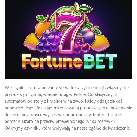
W kasynie Lizaro zanurzamy się w dreszczyku emocji związanych z
prawdziwymi grami, właśnie tutaj, w Polsce. Od klasycznych
automatów po stoły z krupierem na żywo, każdy odnajdzie coś
odpowiedniego. Poznając zróżnicowaną propozycję, nie możemy nie
docenić możliwości zwycięstw i emocjonujących ofert. Co więc
odróżnia Lizaro na przeciw przepełnionego rynku rozrywki?
Odkryjmy czynniki, które wpływają na nasze ogólne doświadczenia.