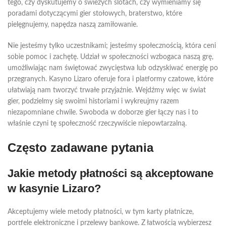
tego, czy dyskutujemy o świeżych slotach, czy wymieniamy się
poradami dotyczącymi gier stołowych, braterstwo, które
pielęgnujemy, napędza naszą zamiłowanie.
Nie jesteśmy tylko uczestnikami; jesteśmy społecznością, która ceni
sobie pomoc i zachętę. Udział w społeczności wzbogaca naszą grę,
umożliwiając nam świętować zwycięstwa lub odzyskiwać energię po
przegranych. Kasyno Lizaro oferuje fora i platformy czatowe, które
ułatwiają nam tworzyć trwałe przyjaźnie. Wejdźmy więc w świat
gier, podzielmy się swoimi historiami i wykreujmy razem
niezapomniane chwile. Swoboda w doborze gier łączy nas i to
właśnie czyni tę społeczność rzeczywiście niepowtarzalną.
Często zadawane pytania
Jakie metody płatności są akceptowane
w kasynie Lizaro?
Akceptujemy wiele metody płatności, w tym karty płatnicze,
portfele elektroniczne i przelewy bankowe. Z łatwością wybierzesz