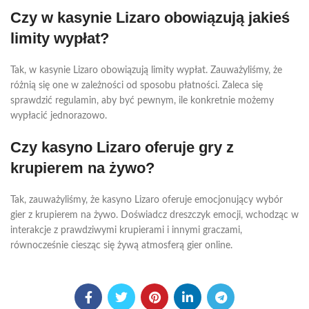
Czy w kasynie Lizaro obowiązują jakieś
limity wypłat?
Tak, w kasynie Lizaro obowiązują limity wypłat. Zauważyliśmy, że
różnią się one w zależności od sposobu płatności. Zaleca się
sprawdzić regulamin, aby być pewnym, ile konkretnie możemy
wypłacić jednorazowo.
Czy kasyno Lizaro oferuje gry z
krupierem na żywo?
Tak, zauważyliśmy, że kasyno Lizaro oferuje emocjonujący wybór
gier z krupierem na żywo. Doświadcz dreszczyk emocji, wchodząc w
interakcje z prawdziwymi krupierami i innymi graczami,
równocześnie ciesząc się żywą atmosferą gier online.