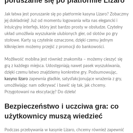
poruszanie się po platformie Lizaro
Jak łatwa jest poruszanie się po platformie kasyna Lizaro? Zobaczmy
jej dokładniej! Już od momentu logowania wita nas elegancki i
intuicyjny interfejs, który jest bardzo prosty w obsłudze. Czytelny
układ umożliwia wyszukanie ulubionych gier, od slotów po gry
stołowe. Karty są czytelnie oznaczone, dzięki czemu jednym
kliknięciem możemy przejść z promocji do bankowości.
Możliwość mobilna jest również znakomita – możemy cieszyć się
grą z każdego miejsca. Udostępniają nawet pasek wyszukiwania,
dzięki czemu łatwo znajdziemy konkretne gry. Podsumowując,
kasyno lizaro
zapewnia gładkie, satysfakcjonujące wrażenia z gry,
umożliwiając nam odkrywać i bawić się tak, jak chcemy.
Przygotowani na ekscytację? Do dzieła!
Bezpieczeństwo i uczciwa gra: co
użytkownicy muszą wiedzieć
Podczas przebywania w kasynie Lizaro, chcemy również zapewnić