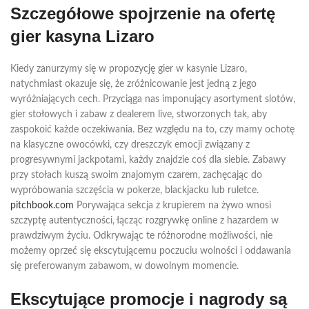
Szczegółowe spojrzenie na ofertę
gier kasyna Lizaro
Kiedy zanurzymy się w propozycję gier w kasynie Lizaro,
natychmiast okazuje się, że zróżnicowanie jest jedną z jego
wyróżniających cech. Przyciąga nas imponujący asortyment slotów,
gier stołowych i zabaw z dealerem live, stworzonych tak, aby
zaspokoić każde oczekiwania. Bez względu na to, czy mamy ochotę
na klasyczne owocówki, czy dreszczyk emocji związany z
progresywnymi jackpotami, każdy znajdzie coś dla siebie. Zabawy
przy stołach kuszą swoim znajomym czarem, zachęcając do
wypróbowania szczęścia w pokerze, blackjacku lub ruletce.
pitchbook.com
Porywająca sekcja z krupierem na żywo wnosi
szczyptę autentyczności, łącząc rozgrywkę online z hazardem w
prawdziwym życiu. Odkrywając te różnorodne możliwości, nie
możemy oprzeć się ekscytującemu poczuciu wolności i oddawania
się preferowanym zabawom, w dowolnym momencie.
Ekscytujące promocje i nagrody są