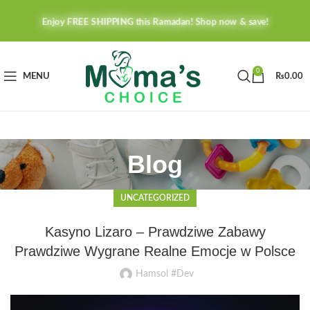
Enjoy FREE SHIPPING this Ramadan! Shop now & save!
0
MENU
₨
0.00
Blog
UNCATEGORIZED
Kasyno Lizaro – Prawdziwe Zabawy
Prawdziwe Wygrane Realne Emocje w Polsce
Hamsol #Dev