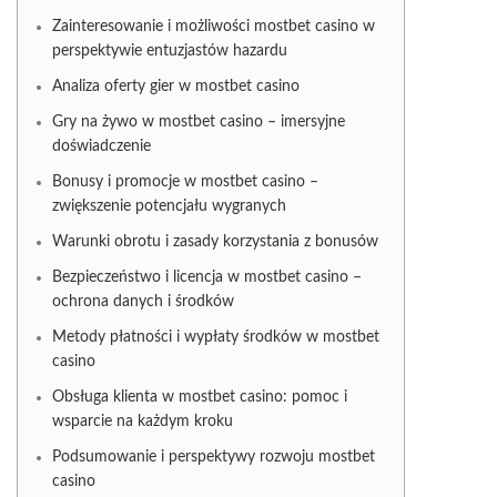
Zainteresowanie i możliwości mostbet casino w
perspektywie entuzjastów hazardu
Analiza oferty gier w mostbet casino
Gry na żywo w mostbet casino – imersyjne
doświadczenie
Bonusy i promocje w mostbet casino –
zwiększenie potencjału wygranych
Warunki obrotu i zasady korzystania z bonusów
Bezpieczeństwo i licencja w mostbet casino –
ochrona danych i środków
Metody płatności i wypłaty środków w mostbet
casino
Obsługa klienta w mostbet casino: pomoc i
wsparcie na każdym kroku
Podsumowanie i perspektywy rozwoju mostbet
casino