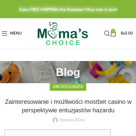
Enjoy FREE SHIPPING this Ramadan! Shop now & save!
0
MENU
₨
0.00
Blog
UNCATEGORIZED
Zainteresowanie i możliwości mostbet casino w
perspektywie entuzjastów hazardu
Hamsol #Dev