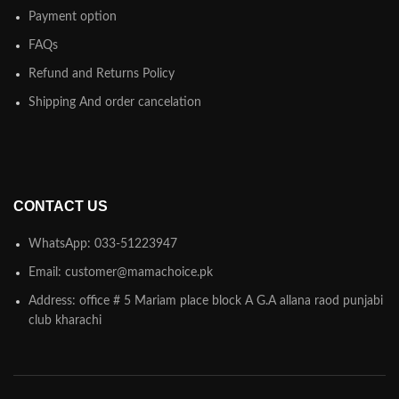
Payment option
FAQs
Refund and Returns Policy
Shipping And order cancelation
CONTACT US
WhatsApp: 033-51223947
Email: customer@mamachoice.pk
Address: office # 5 Mariam place block A G.A allana raod punjabi
club kharachi