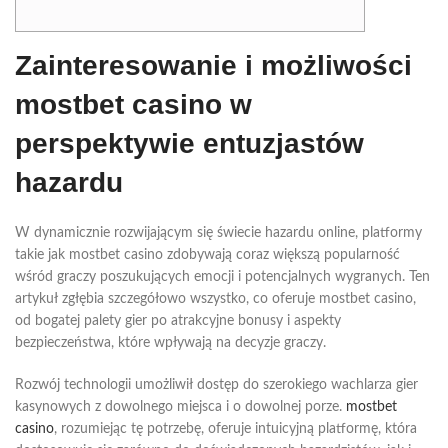
Zainteresowanie i możliwości
mostbet casino w
perspektywie entuzjastów
hazardu
W dynamicznie rozwijającym się świecie hazardu online, platformy
takie jak mostbet casino zdobywają coraz większą popularność
wśród graczy poszukujących emocji i potencjalnych wygranych. Ten
artykuł zgłębia szczegółowo wszystko, co oferuje mostbet casino,
od bogatej palety gier po atrakcyjne bonusy i aspekty
bezpieczeństwa, które wpływają na decyzje graczy.
Rozwój technologii umożliwił dostęp do szerokiego wachlarza gier
kasynowych z dowolnego miejsca i o dowolnej porze.
mostbet
casino
, rozumiejąc tę potrzebę, oferuje intuicyjną platformę, która