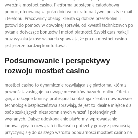
wyróżnia mostbet casino. Platforma udostępnia całodobową
pomoc, oferowaną za pośrednictwem czatu na żywo, poczty e-mail
i telefonu. Pracownicy obsługi klienta są dobrze przeszkoleni i
gotowi do pomocy w dowolnej sprawie, od kwestii technicznych po
pytania dotyczące bonusów i metod płatności. Szybki czas reakcji
oraz wysoka jakość wsparcia sprawiają, że gra na mostbet casino
jest jeszcze bardziej komfortowa.
Podsumowanie i perspektywy
rozwoju mostbet casino
mostbet casino to dynamicznie rozwijająca się platforma, która z
pewnością zasługuje na uwagę miłośników hazardu online. Oferta
gier, atrakcyjne bonusy, profesjonalna obsługa klienta i nowoczesne
technologie bezpieczeństwa sprawiają, że jest to idealne miejsce dla
osób szukających niezapomnianych wrażeń i potencjalnych
wygranych. Dalsze udoskonalanie platformy, wprowadzanie
innowacyjnych rozwiązań i dbałość o potrzeby graczy z pewnością
przyczynią się do dalszego wzrostu popularności mostbet casino na