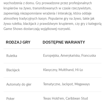
wychodzenia z domu. Gry prowadzone przez profesjonalnych
krupierów na żywo, transmitowanych w czasie rzeczywistym,
zapewniają niezapomniane wrażenia i interakcję, która oddaje
atmosferę tradycyjnych kasyn. Popularne gry na żywo, takie jak
żywa ruletka, blackjack z prawdziwym krupierem, czy gry z kategorią
Game Shows dostarczają wyjątkowej rozrywki.
RODZAJ GRY
DOSTĘPNE WARIANTY
Europejska, Amerykańska, Francuska
Ruletka
Klasyczny, Multihand, Hi-Lo
Blackjack
Tematyczne, Jackpot, Megaways
Automaty do gier
Texas Hold’em, Caribbean Stud
Poker