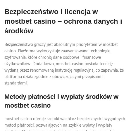
Bezpieczeństwo i licencja w
mostbet casino – ochrona danych i
środków
Bezpieczeństwo graczy jest absolutnym priorytetem w mostbet
casino. Platforma wykorzystuje zaawansowane technologie
szyfrowania, które chronią dane osobowe i finansowe
użytkowników. Dodatkowo, mostbet casino posiada licencję
wydaną przez renomowaną instytucję regulacyjną, co zapewnia, że
platforma działa zgodnie z obowiązującymi przepisami i
standardami.
Metody płatności i wypłaty środków w
mostbet casino
mostbet casino oferuje szeroki wachlarz bezpiecznych i wygodnych
metod płatności, pozwalających na szybkie wpłaty i wypłaty