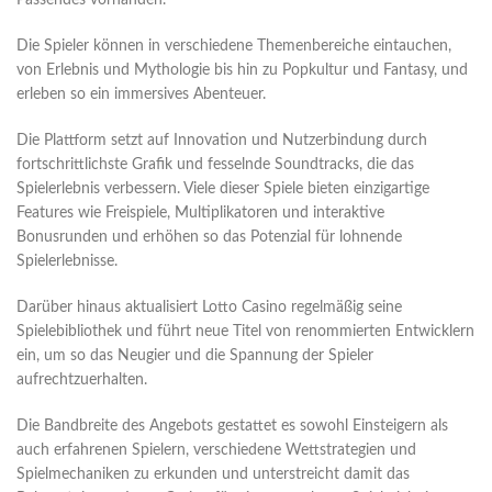
Passendes vorhanden.
Die Spieler können in verschiedene Themenbereiche eintauchen,
von Erlebnis und Mythologie bis hin zu Popkultur und Fantasy, und
erleben so ein immersives Abenteuer.
Die Plattform setzt auf Innovation und Nutzerbindung durch
fortschrittlichste Grafik und fesselnde Soundtracks, die das
Spielerlebnis verbessern. Viele dieser Spiele bieten einzigartige
Features wie Freispiele, Multiplikatoren und interaktive
Bonusrunden und erhöhen so das Potenzial für lohnende
Spielerlebnisse.
Darüber hinaus aktualisiert Lotto Casino regelmäßig seine
Spielebibliothek und führt neue Titel von renommierten Entwicklern
ein, um so das Neugier und die Spannung der Spieler
aufrechtzuerhalten.
Die Bandbreite des Angebots gestattet es sowohl Einsteigern als
auch erfahrenen Spielern, verschiedene Wettstrategien und
Spielmechaniken zu erkunden und unterstreicht damit das