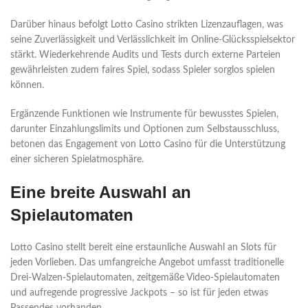
Darüber hinaus befolgt Lotto Casino strikten Lizenzauflagen, was
seine Zuverlässigkeit und Verlässlichkeit im Online-Glücksspielsektor
stärkt. Wiederkehrende Audits und Tests durch externe Parteien
gewährleisten zudem faires Spiel, sodass Spieler sorglos spielen
können.
Ergänzende Funktionen wie Instrumente für bewusstes Spielen,
darunter Einzahlungslimits und Optionen zum Selbstausschluss,
betonen das Engagement von Lotto Casino für die Unterstützung
einer sicheren Spielatmosphäre.
Eine breite Auswahl an
Spielautomaten
Lotto Casino stellt bereit eine erstaunliche Auswahl an Slots für
jeden Vorlieben. Das umfangreiche Angebot umfasst traditionelle
Drei-Walzen-Spielautomaten, zeitgemäße Video-Spielautomaten
und aufregende progressive Jackpots – so ist für jeden etwas