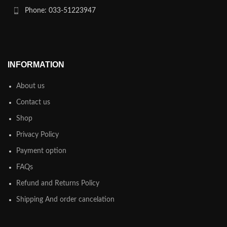
Phone: 033-51223947
INFORMATION
About us
Contact us
Shop
Privacy Policy
Payment option
FAQs
Refund and Returns Policy
Shipping And order cancelation