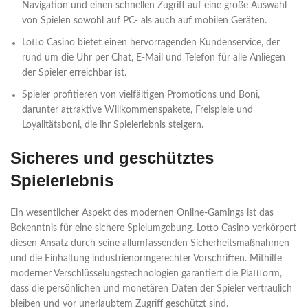
Navigation und einen schnellen Zugriff auf eine große Auswahl
von Spielen sowohl auf PC- als auch auf mobilen Geräten.
Lotto Casino bietet einen hervorragenden Kundenservice, der
rund um die Uhr per Chat, E-Mail und Telefon für alle Anliegen
der Spieler erreichbar ist.
Spieler profitieren von vielfältigen Promotions und Boni,
darunter attraktive Willkommenspakete, Freispiele und
Loyalitätsboni, die ihr Spielerlebnis steigern.
Sicheres und geschütztes
Spielerlebnis
Ein wesentlicher Aspekt des modernen Online-Gamings ist das
Bekenntnis für eine sichere Spielumgebung. Lotto Casino verkörpert
diesen Ansatz durch seine allumfassenden Sicherheitsmaßnahmen
und die Einhaltung industrienormgerechter Vorschriften. Mithilfe
moderner Verschlüsselungstechnologien garantiert die Plattform,
dass die persönlichen und monetären Daten der Spieler vertraulich
bleiben und vor unerlaubtem Zugriff geschützt sind.