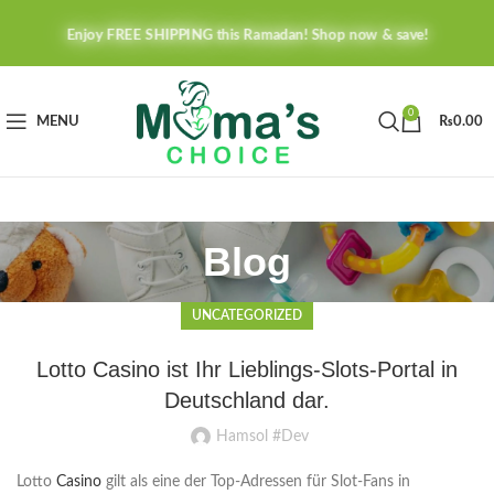
Enjoy FREE SHIPPING this Ramadan! Shop now & save!
0
MENU
₨
0.00
Blog
UNCATEGORIZED
Lotto Casino ist Ihr Lieblings-Slots-Portal in
Deutschland dar.
Hamsol #Dev
Lotto
Casino
gilt als eine der Top-Adressen für Slot-Fans in