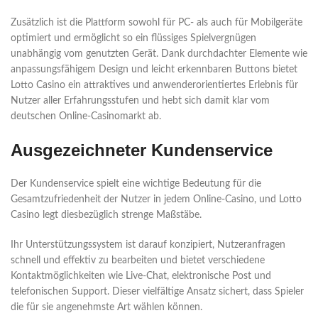
Zusätzlich ist die Plattform sowohl für PC- als auch für Mobilgeräte
optimiert und ermöglicht so ein flüssiges Spielvergnügen
unabhängig vom genutzten Gerät. Dank durchdachter Elemente wie
anpassungsfähigem Design und leicht erkennbaren Buttons bietet
Lotto Casino ein attraktives und anwenderorientiertes Erlebnis für
Nutzer aller Erfahrungsstufen und hebt sich damit klar vom
deutschen Online-Casinomarkt ab.
Ausgezeichneter Kundenservice
Der Kundenservice spielt eine wichtige Bedeutung für die
Gesamtzufriedenheit der Nutzer in jedem Online-Casino, und Lotto
Casino legt diesbezüglich strenge Maßstäbe.
Ihr Unterstützungssystem ist darauf konzipiert, Nutzeranfragen
schnell und effektiv zu bearbeiten und bietet verschiedene
Kontaktmöglichkeiten wie Live-Chat, elektronische Post und
telefonischen Support. Dieser vielfältige Ansatz sichert, dass Spieler
die für sie angenehmste Art wählen können.