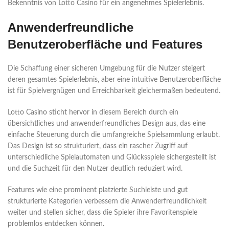
Bekenntnis von Lotto Casino für ein angenehmes Spielerlebnis.
Anwenderfreundliche
Benutzeroberfläche und Features
Die Schaffung einer sicheren Umgebung für die Nutzer steigert
deren gesamtes Spielerlebnis, aber eine intuitive Benutzeroberfläche
ist für Spielvergnügen und Erreichbarkeit gleichermaßen bedeutend.
Lotto Casino sticht hervor in diesem Bereich durch ein
übersichtliches und anwenderfreundliches Design aus, das eine
einfache Steuerung durch die umfangreiche Spielsammlung erlaubt.
Das Design ist so strukturiert, dass ein rascher Zugriff auf
unterschiedliche Spielautomaten und Glücksspiele sichergestellt ist
und die Suchzeit für den Nutzer deutlich reduziert wird.
Features wie eine prominent platzierte Suchleiste und gut
strukturierte Kategorien verbessern die Anwenderfreundlichkeit
weiter und stellen sicher, dass die Spieler ihre Favoritenspiele
problemlos entdecken können.