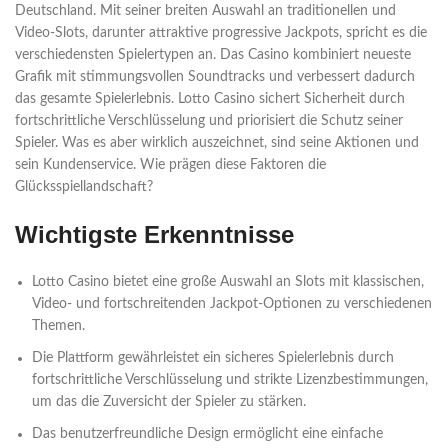
Deutschland. Mit seiner breiten Auswahl an traditionellen und
Video-Slots, darunter attraktive progressive Jackpots, spricht es die
verschiedensten Spielertypen an. Das Casino kombiniert neueste
Grafik mit stimmungsvollen Soundtracks und verbessert dadurch
das gesamte Spielerlebnis. Lotto Casino sichert Sicherheit durch
fortschrittliche Verschlüsselung und priorisiert die Schutz seiner
Spieler. Was es aber wirklich auszeichnet, sind seine Aktionen und
sein Kundenservice. Wie prägen diese Faktoren die
Glücksspiellandschaft?
Wichtigste Erkenntnisse
Lotto Casino bietet eine große Auswahl an Slots mit klassischen,
Video- und fortschreitenden Jackpot-Optionen zu verschiedenen
Themen.
Die Plattform gewährleistet ein sicheres Spielerlebnis durch
fortschrittliche Verschlüsselung und strikte Lizenzbestimmungen,
um das die Zuversicht der Spieler zu stärken.
Das benutzerfreundliche Design ermöglicht eine einfache