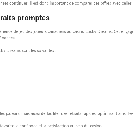
ses continues. Il est donc important de comparer ces offres avec celles 
traits promptes
périence de jeu des joueurs canadiens au casino Lucky Dreams. Cet engage
finances.
cky Dreams sont les suivantes :
joueurs, mais aussi de faciliter des retraits rapides, optimisant ainsi l’ex
avorise la confiance et la satisfaction au sein du casino.