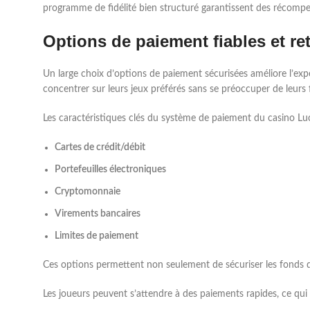
programme de fidélité bien structuré garantissent des récompen
Options de paiement fiables et re
Un large choix d’options de paiement sécurisées améliore l’ex
concentrer sur leurs jeux préférés sans se préoccuper de leurs 
Les caractéristiques clés du système de paiement du casino Lu
Cartes de crédit/débit
Portefeuilles électroniques
Cryptomonnaie
Virements bancaires
Limites de paiement
Ces options permettent non seulement de sécuriser les fonds des 
Les joueurs peuvent s’attendre à des paiements rapides, ce qui f