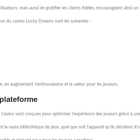
sateurs, mais aussi de gratifier les clients fidèles, encourageant ainsi u
aux du casino Lucky Dreams sont les suivantes :
, en augmentant l’enthousiasme et la valeur pour les joueurs.
 plateforme
 Casino sont conçues pour optimiser l’expérience des joueurs grâce à une 
la vaste bibliothèque de jeux, quel que soit l’appareil qu’ils décident d’uti