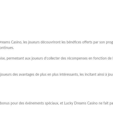
eams Casino, les joueurs découvriront les bénéfices offerts par son progr
ontinues.
 permettant aux joueurs d’collecter des récompenses en fonction de leur 
joueurs des avantages de plus en plus intéressants, les incitant ainsi à 
es bonus pour des événements spéciaux, et Lucky Dreams Casino ne fait p