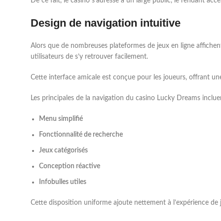
De ce fait, le casino s’adresse à un large public, le rendant acc
Design de navigation intuitive
Alors que de nombreuses plateformes de jeux en ligne affichent
utilisateurs de s’y retrouver facilement.
Cette interface amicale est conçue pour les joueurs, offrant un
Les principales de la navigation du casino Lucky Dreams inclue
Menu simplifié
Fonctionnalité de recherche
Jeux catégorisés
Conception réactive
Infobulles utiles
Cette disposition uniforme ajoute nettement à l’expérience de j