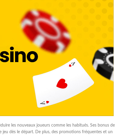
éduire les nouveaux joueurs comme les habitués. Ses bonus de
e jeu dès le départ. De plus, des promotions fréquentes et un