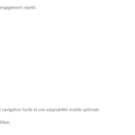
n engagement répété.
navigation facile et une adaptabilité mobile optimale.
liser.