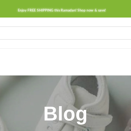
Enjoy FREE SHIPPING this Ramadan! Shop now & save!
Blog