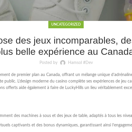
UNCATEGORIZED
ose des jeux incomparables, des 
lus belle expérience au Canad
Posted by
Hamsol #Dev
ment de premier plan au Canada, offrant un mélange unique d’adrénaline
un vaste public. L’design moderne du casino complète ses expériences de jeu
s offerts aide également à faire de LuckyHills un lieu véritablement exce
amment des machines à sous et des jeux de table, adaptés à tous les niv
suels captivants et des bonus dynamiques, garantissant ainsi l’engagemen