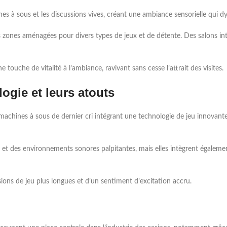
s à sous et les discussions vives, créant une ambiance sensorielle qui dy
es zones aménagées pour divers types de jeux et de détente. Des salons i
ouche de vitalité à l’ambiance, ravivant sans cesse l’attrait des visites.
ogie et leurs atouts
chines à sous de dernier cri intégrant une technologie de jeu innovante,
et des environnements sonores palpitantes, mais elles intègrent égaleme
ssions de jeu plus longues et d’un sentiment d’excitation accru.