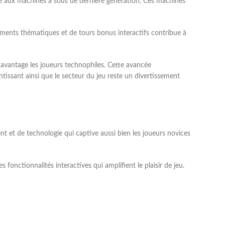
ce aux machines à sous de dernière génération. Ces machines
léments thématiques et de tours bonus interactifs contribue à
 davantage les joueurs technophiles. Cette avancée
tissant ainsi que le secteur du jeu reste un divertissement
t et de technologie qui captive aussi bien les joueurs novices
fonctionnalités interactives qui amplifient le plaisir de jeu.