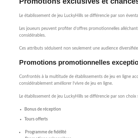
Promotions exclusives et chance
Le établissement de jeu LuckyHills se différencie par son évent
Les joueurs peuvent profiter d’offres promotionnelles alléchan
considérables.
Ces attributs séduisent non seulement une audience diversifi
Promotions promotionnelles exceptio
Confrontés à la multitude de établissements de jeu en ligne ac
considérablement améliorer l’vivre de jeu en ligne.
Le établissement de jeu LuckyHills se différencie par son choix
Bonus de réception
Tours offerts
Programme de fidélité