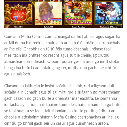
Cuireann Mafia Casino comhcheangal uathúil ábhair agus súgartha
ar fáil do na himreoirí a chuireann ar leith é ó ardáin cearrbhachais
ar líne eile. Gheobhaidh tú tú féin tumoideachais i réimse faoi
mealltach ina bhfitear coireacht agus sult le chéile, ag cruthú
atmaisféar corraitheach. Ó boird pócair geallta arda go innill sliotán
beoga ina bhfuil carachtair gangster, mothaíonn gach imeacht úr
agus nuálaíoch.
Glacann an láithreán le insint scéalta shaibhir, rud a ligeann duit
scéalta a iniúchadh agus tú ag imirt, rud a fhágann go mbraitheann
gach casadh nó gach buille a dhéantar mar eachtra. Le íomhánna
iontacha agus tionchair fuaime tumoideachais, ní hamháin go bhfuil
sé faoi bua; tá sé faoin taithí iomlán. Is cinnte go dtuigfidh tú an
chaoi a n-athshainmhíníonn Mafia Casino cearrbhachas ar líne, ag
cinntiú go bhfuil gach seisiún sásúil agus cuimhneach araon.