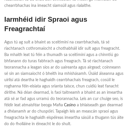
chearrbhachas ina imeacht siamsúil agus rialaithe.
Iarmhéid idir Spraoi agus
Freagrachtaí
Agus tú ag sult a bhaint as sceitimíní na cearrbhachais, tá sé
riachtanach cothromaíocht a chothabháil idir sult agus freagracht.
Ba mhaith leat tú féin a thumadh sa sceitimíní agus a chinntiú go
bhfanann do turas fabhrach agus freagrach. Tá sé riachtanach
teorannacha a leagan síos ar do uaireanta agus airgead; coinneann
sé sin an siamsaíocht ó bheith ina mhíshásamh. Úsáid áiseanna agus
uirlisí atá deartha le haghaidh cearrbhachais freagrach, cosúil le
roghanna féin-eisiata agus srianta taisce, chun cuidiú leat fanacht
dírithe. Ná déan dearmad, is faoi taitneamh a bhaint as an imeartha
atá sé ar fad agus urramú do teorannacha. Leis an cur chuige seo, is
féidir leat atmaisféar beoga Mafia
Casino
a bhlaiseadh gan dearmad
a dhéanamh ar do chuspóirí. Tapaigh leis an meascán spraoi agus
freagrachta le haghaidh eispéireas imeartha sásúil a thugann tús áite
do do fholláine in éineacht le do shult.