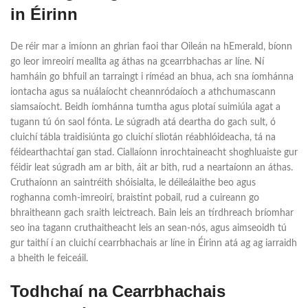
in Éirinn
De réir mar a imíonn an ghrian faoi thar Oileán na hEmerald, bíonn
go leor imreoirí meallta ag áthas na gcearrbhachas ar líne. Ní
hamháin go bhfuil an tarraingt i ríméad an bhua, ach sna íomhánna
iontacha agus sa nuálaíocht cheannródaíoch a athchumascann
siamsaíocht. Beidh íomhánna tumtha agus plotaí suimiúla agat a
tugann tú ón saol fónta. Le súgradh atá deartha do gach sult, ó
cluichí tábla traidisiúnta go cluichí sliotán réabhlóideacha, tá na
féidearthachtaí gan stad. Ciallaíonn inrochtaineacht shoghluaiste gur
féidir leat súgradh am ar bith, áit ar bith, rud a neartaíonn an áthas.
Cruthaíonn an saintréith shóisialta, le déileálaithe beo agus
roghanna comh-imreoirí, braistint pobail, rud a cuireann go
bhraitheann gach sraith leictreach. Bain leis an tírdhreach bríomhar
seo ina tagann cruthaitheacht leis an sean-nós, agus aimseoidh tú
gur taithí í an cluichí cearrbhachais ar líne in Éirinn atá ag ag iarraidh
a bheith le feiceáil.
Todhchaí na Cearrbhachais