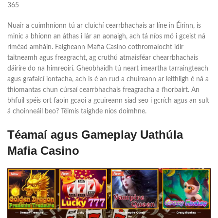
Nuair a cuimhníonn tú ar cluichí cearrbhachais ar líne in Éirinn, is
minic a bhíonn an áthas i lár an aonaigh, ach tá níos mó i gceist ná
ríméad amháin. Faigheann Mafia Casino cothromaíocht idir
taitneamh agus freagracht, ag cruthú atmaisféar chearrbhachais
dáiríre do na himreoirí. Gheobhaidh tú neart imeartha tarraingteach
agus grafaicí iontacha, ach is é an rud a chuireann ar leithligh é ná a
thiomantas chun cúrsaí cearrbhachais freagracha a fhorbairt. An
bhfuil spéis ort faoin gcaoi a gcuireann siad seo i gcrích agus an sult
á choinneáil beo? Téimis taighde níos doimhne.
Téamaí agus Gameplay Uathúla
Mafia Casino