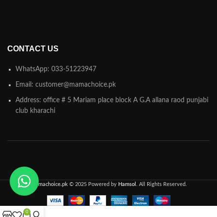
CONTACT US
WhatsApp: 033-51223947
Email: customer@mamachoice.pk
Address: office # 5 Mariam place block A G.A allana raod punjabi
club kharachi
Mamachoice.pk
© 2025 Powered by
Hamsol
. All Rights Reserved.
0