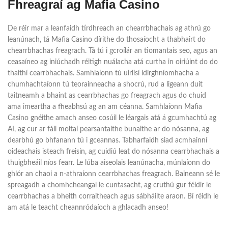
Fhreagraí ag Mafia Casino
De réir mar a leanfaidh tírdhreach an chearrbhachais ag athrú go
leanúnach, tá Mafia Casino dírithe do thosaíocht a thabhairt do
chearrbhachas freagrach. Tá tú i gcroílár an tiomantais seo, agus an
ceasaíneo ag iniúchadh réitigh nuálacha atá curtha in oiriúint do do
thaithí cearrbhachais. Samhlaíonn tú uirlisí idirghníomhacha a
chumhachtaíonn tú teorainneacha a shocrú, rud a ligeann duit
taitneamh a bhaint as cearrbhachas go freagrach agus do chuid
ama imeartha a fheabhsú ag an am céanna. Samhlaíonn Mafia
Casino gnéithe amach anseo cosúil le léargais atá á gcumhachtú ag
AI, ag cur ar fáil moltaí pearsantaithe bunaithe ar do nósanna, ag
dearbhú go bhfanann tú i gceannas. Tabharfaidh siad acmhainní
oideachais isteach freisin, ag cuidiú leat do nósanna cearrbhachais a
thuigbheáil níos fearr. Le lúba aiseolais leanúnacha, múnlaíonn do
ghlór an chaoi a n-athraíonn cearrbhachas freagrach. Baineann sé le
spreagadh a chomhcheangal le cuntasacht, ag cruthú gur féidir le
cearrbhachas a bheith corraitheach agus sábháilte araon. Bí réidh le
am atá le teacht cheannródaíoch a ghlacadh anseo!