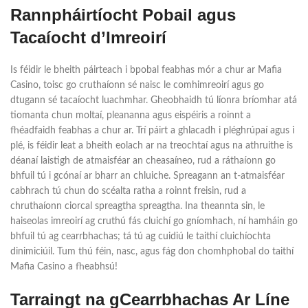
Rannpháirtíocht Pobail agus
Tacaíocht d’Imreoirí
Is féidir le bheith páirteach i bpobal feabhas mór a chur ar Mafia
Casino, toisc go cruthaíonn sé naisc le comhimreoirí agus go
dtugann sé tacaíocht luachmhar. Gheobhaidh tú líonra bríomhar atá
tiomanta chun moltaí, pleananna agus eispéiris a roinnt a
fhéadfaidh feabhas a chur ar. Trí páirt a ghlacadh i pléghrúpaí agus i
plé, is féidir leat a bheith eolach ar na treochtaí agus na athruithe is
déanaí laistigh de atmaisféar an cheasaíneo, rud a ráthaíonn go
bhfuil tú i gcónaí ar bharr an chluiche. Spreagann an t-atmaisféar
cabhrach tú chun do scéalta ratha a roinnt freisin, rud a
chruthaíonn ciorcal spreagtha spreagtha. Ina theannta sin, le
haiseolas imreoirí ag cruthú fás cluichí go gníomhach, ní hamháin go
bhfuil tú ag cearrbhachas; tá tú ag cuidiú le taithí cluichíochta
dinimiciúil. Tum thú féin, nasc, agus fág don chomhphobal do taithí
Mafia Casino a fheabhsú!
Tarraingt na gCearrbhachas Ar Líne