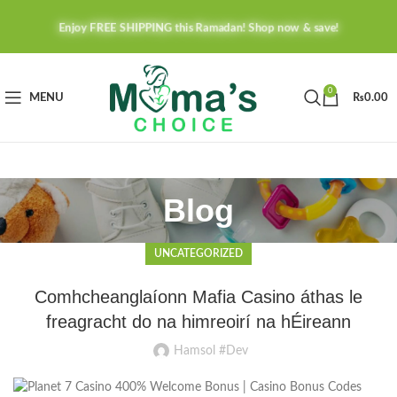
Enjoy FREE SHIPPING this Ramadan! Shop now & save!
0
MENU
₨
0.00
Blog
UNCATEGORIZED
Comhcheanglaíonn Mafia Casino áthas le
freagracht do na himreoirí na hÉireann
Hamsol #Dev