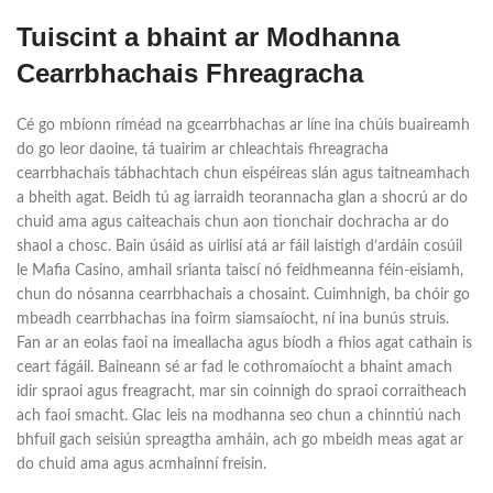
Tuiscint a bhaint ar Modhanna
Cearrbhachais Fhreagracha
Cé go mbíonn ríméad na gcearrbhachas ar líne ina chúis buaireamh
do go leor daoine, tá tuairim ar chleachtais fhreagracha
cearrbhachais tábhachtach chun eispéireas slán agus taitneamhach
a bheith agat. Beidh tú ag iarraidh teorannacha glan a shocrú ar do
chuid ama agus caiteachais chun aon tionchair dochracha ar do
shaol a chosc. Bain úsáid as uirlisí atá ar fáil laistigh d’ardáin cosúil
le Mafia Casino, amhail srianta taiscí nó feidhmeanna féin-eisiamh,
chun do nósanna cearrbhachais a chosaint. Cuimhnigh, ba chóir go
mbeadh cearrbhachas ina foirm siamsaíocht, ní ina bunús struis.
Fan ar an eolas faoi na imeallacha agus bíodh a fhios agat cathain is
ceart fágáil. Baineann sé ar fad le cothromaíocht a bhaint amach
idir spraoi agus freagracht, mar sin coinnigh do spraoi corraitheach
ach faoi smacht. Glac leis na modhanna seo chun a chinntiú nach
bhfuil gach seisiún spreagtha amháin, ach go mbeidh meas agat ar
do chuid ama agus acmhainní freisin.