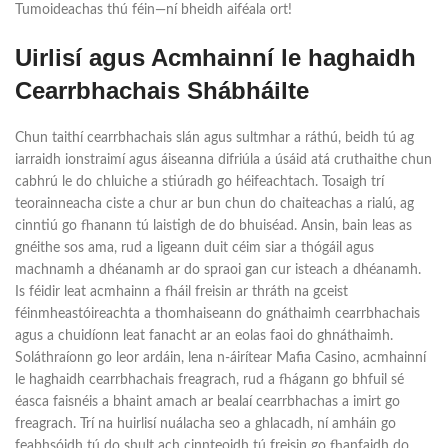
Tumoideachas thú féin—ní bheidh aiféala ort!
Uirlisí agus Acmhainní le haghaidh
Cearrbhachais Shábháilte
Chun taithí cearrbhachais slán agus sultmhar a ráthú, beidh tú ag
iarraidh ionstraimí agus áiseanna difriúla a úsáid atá cruthaithe chun
cabhrú le do chluiche a stiúradh go héifeachtach. Tosaigh trí
teorainneacha ciste a chur ar bun chun do chaiteachas a rialú, ag
cinntiú go fhanann tú laistigh de do bhuiséad. Ansin, bain leas as
gnéithe sos ama, rud a ligeann duit céim siar a thógáil agus
machnamh a dhéanamh ar do spraoi gan cur isteach a dhéanamh.
Is féidir leat acmhainn a fháil freisin ar thráth na gceist
féinmheastóireachta a thomhaiseann do gnáthaimh cearrbhachais
agus a chuidíonn leat fanacht ar an eolas faoi do ghnáthaimh.
Soláthraíonn go leor ardáin, lena n-áirítear Mafia Casino, acmhainní
le haghaidh cearrbhachais freagrach, rud a fhágann go bhfuil sé
éasca faisnéis a bhaint amach ar bealaí cearrbhachas a imirt go
freagrach. Trí na huirlisí nuálacha seo a ghlacadh, ní amháin go
feabhsóidh tú do shult ach cinnteoidh tú freisin go fhanfaidh do