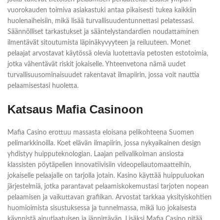
vuorokauden toimiva asiakastuki antaa pikaisesti tukea kaikkiin
huolenaiheisiin, mikä lisää turvallisuudentunnettasi pelatessasi.
Säännölliset tarkastukset ja sääntelystandardien noudattaminen
ilmentävät sitoutumista läpinäkyvyyteen ja reiluuteen. Monet
pelaajat arvostavat käytössä olevia luotettavia petosten estotoimia,
jotka vähentävät riskit jokaiselle. Yhteenvetona nämä uudet
turvallisuusominaisuudet rakentavat ilmapiirin, jossa voit nauttia
pelaamisestasi huoletta.
Katsaus Mafia Casinoon
Mafia Casino erottuu massasta eloisana pelikohteena Suomen
pelimarkkinoilla. Koet elävän ilmapiirin, jossa nykyaikainen design
yhdistyy huipputeknologian. Laajan pelivalikoiman ansiosta
klassisten pöytäpelien innovatiivisiin videopeliautomaatteihin,
jokaiselle pelaajalle on tarjolla jotain. Kasino käyttää huippuluokan
järjestelmiä, jotka parantavat pelaamiskokemustasi tarjoten nopean
pelaamisen ja vaikuttavan grafiikan. Arvostat tarkkaa yksityiskohtien
huomioimista sisustuksessa ja tunnelmassa, mikä luo jokaisesta
käynnistä ainutlaatuisen ja jännittävän. Lisäksi Mafia Casino pitää