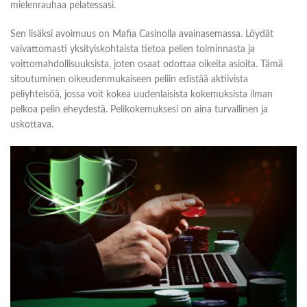
mielenrauhaa pelatessasi.
Sen lisäksi avoimuus on Mafia Casinolla avainasemassa. Löydät
vaivattomasti yksityiskohtaista tietoa pelien toiminnasta ja
voittomahdollisuuksista, joten osaat odottaa oikeita asioita. Tämä
sitoutuminen oikeudenmukaiseen peliin edistää aktiivista
peliyhteisöä, jossa voit kokea uudenlaisista kokemuksista ilman
pelkoa pelin eheydestä. Pelikokemuksesi on aina turvallinen ja
uskottava.