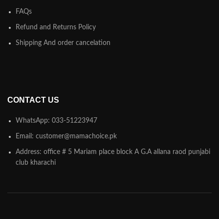
FAQs
Refund and Returns Policy
Shipping And order cancelation
CONTACT US
WhatsApp: 033-51223947
Email: customer@mamachoice.pk
Address: office # 5 Mariam place block A G.A allana raod punjabi
club kharachi