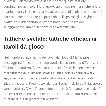
di difesa. L’elemento interessante è come queste reazioni
condizionino non solo il loro approccio di giocare, ma anche le loro
relazioni con gli altri giocatori. Capire queste dinamiche emotive può
dare una comprensione più profonda della psicologia del gioco
d’azzardo, evidenziando la straordinaria complessità del
atteggiamento umano in contesti ad alta tensione.
Tattiche svelate: tattiche efficaci ai
tavoli da gioco
Nel mondo ad alto rischio dei tavoli da gioco di Mafia, saper
destreggiarsi fra le correnti imprevedibili può fare una differenza fra
fortuna e sconfitta. Adotta un approccio flessibile: non attenerti
mai rigidamente a un’ sola strategia. Inizia con un equilibrio fra
aggressività e prudenza; valuta l’atmosfera del tavolo prima di
iniziare a giocare. Presta attenzione agli schemi delle puntata: spesso
sono rivelatori. Diversificare le tue puntate è fondamentale, poiché
riduce il rischio: considera di ridurre le puntate a alto rischio e di
puntare di più su giocate più prudenti.