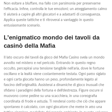
Non esitare a bluffare, ma fallo con parsimonia per preservarne
l’efficacia. Infine, controlla le tue emozioni; un atteggiamento calmo
ti aiuterà a capire gli altri giocatori e a adattarti di conseguenza.
Applica queste tattiche e ti ritroverai a vantaggio in questo
entusiasmante scenario.
L’enigmatico mondo dei tavoli da
casinò della Mafia
Il lato oscuro dei tavoli da gioco del Mafia Casino svela un mondo
avvolto nel mistero e nel pericolo. Entrando in questo regno
occulto, percepirai una tensione tangibile nell’aria, dove le fortune
oscillano e la lealtà viene costantemente testata. Ogni patto siglato
e ogni carta giocata hanno un peso, profondamente legato al
fascino dell’originalità. Assisterai a dinamiche di gioco inusuali che
sfidano i paradigmi della fortuna e dell’destrezza. Figure oscure si
muovono come pedine su una scacchiera, in una coreografia
coordinata di frode e astuzia. Ti renderai conto che ciò che appare
spontaneo è calcolato, con ogni giocatore che mette in atto una