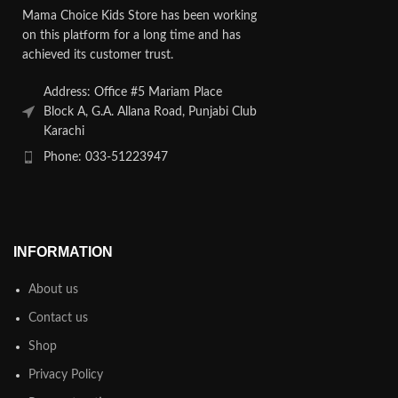
Mama Choice Kids Store has been working
on this platform for a long time and has
achieved its customer trust.
Address: Office #5 Mariam Place
Block A, G.A. Allana Road, Punjabi Club
Karachi
Phone: 033-51223947
INFORMATION
About us
Contact us
Shop
Privacy Policy