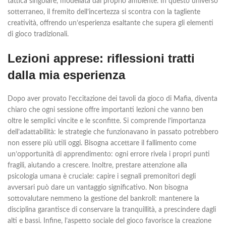
tattica singolare, modellata dal proprio ambiente. In questo universo
sotterraneo, il fremito dell’incertezza si scontra con la tagliente
creatività, offrendo un’esperienza esaltante che supera gli elementi
di gioco tradizionali.
Lezioni apprese: riflessioni tratti
dalla mia esperienza
Dopo aver provato l’eccitazione dei tavoli da gioco di Mafia, diventa
chiaro che ogni sessione offre importanti lezioni che vanno ben
oltre le semplici vincite e le sconfitte. Si comprende l’importanza
dell’adattabilità: le strategie che funzionavano in passato potrebbero
non essere più utili oggi. Bisogna accettare il fallimento come
un’opportunità di apprendimento: ogni errore rivela i propri punti
fragili, aiutando a crescere. Inoltre, prestare attenzione alla
psicologia umana è cruciale: capire i segnali premonitori degli
avversari può dare un vantaggio significativo. Non bisogna
sottovalutare nemmeno la gestione del bankroll: mantenere la
disciplina garantisce di conservare la tranquillità, a prescindere dagli
alti e bassi. Infine, l’aspetto sociale del gioco favorisce la creazione