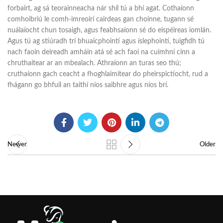
forbairt, ag sá teorainneacha nár shíl tú a bhí agat. Cothaíonn
comhoibriú le comh-imreoirí cairdeas gan choinne, tugann sé
nuálaíocht chun tosaigh, agus feabhsaíonn sé do eispéireas iomlán.
Agus tú ag stiúradh trí bhuaicphointí agus íslephointí, tuigfidh tú
nach faoin deireadh amháin atá sé ach faoi na cuimhní cinn a
chruthaítear ar an mbealach. Athraíonn an turas seo thú;
cruthaíonn gach ceacht a fhoghlaimítear do pheirspictíocht, rud a
fhágann go bhfuil an taithí níos saibhre agus níos brí.
Newer
Older