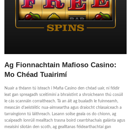
Ag Fionnachtain Mafioso Casino:
Mo Chéad Tuairimí
Nuair a théann tú isteach i Mafia Casino den chéad uair, ní féidir
leat gan spreagadh sceitimíní a bhraistint a shroicheann thú cosúil
le cás scannáin corraitheach. Tá an áit ag bualadh le fuinneamh,
meascán d’aeistéitic nua-aimseartha agus draíocht chlasaiceach a
tarraingíonn tú láithreach. Lasann soilse geala os do chionn, ag
scaipeadh lonrúil mealltach trasna boird cearrbhachais galánta agus
meaisíní sliotán den scoth, ag gealltanas féidearthachtaí gan