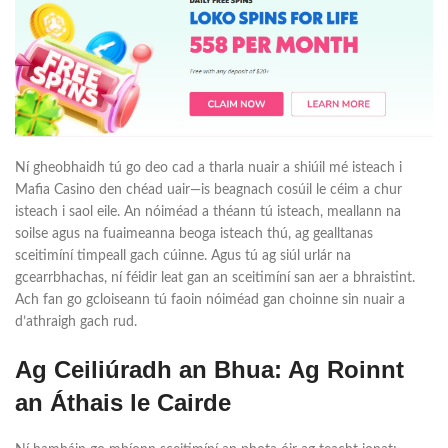
Ní gheobhaidh tú go deo cad a tharla nuair a shiúil mé isteach i
Mafia Casino den chéad uair—is beagnach cosúil le céim a chur
isteach i saol eile. An nóiméad a théann tú isteach, meallann na
soilse agus na fuaimeanna beoga isteach thú, ag gealltanas
sceitimíní timpeall gach cúinne. Agus tú ag siúl urlár na
gcearrbhachas, ní féidir leat gan an sceitimíní san aer a bhraistint.
Ach fan go gcloiseann tú faoin nóiméad gan choinne sin nuair a
d’athraigh gach rud.
Ag Ceiliúradh an Bhua: Ag Roinnt
an Áthais le Cairde