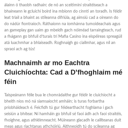
álainn ó thaobh radhairc de nó an sceitimíní straitéiseach a
bhaineann le gcluichí boird ina mbíonn do cinntí an toradh. Is féidir
leat triail a bhaint as stíleanna difriúla, ag aimsiú cad a oireann do
do nádúr fiontraíoch. Ráthaíonn na íomhánna tumoideachais agus
an gameplay gan uaim go mbeidh gach nóiméad tarraingteach, rud
a fhágann go bhfuil d’turais trí Mafia Casino ina eispéireas spreagúil
atá luachmhar a bhlaiseadh. Roghnaigh go ciallmhar, agus níl an
spraoi ach ag tús!
Machnaimh ar mo Eachtra
Cluichíochta: Cad a D’fhoghlaim mé
féin
Taispeánann féile bua le chomrádaithe gur féidir le cluichíocht a
bheith níos mó ná siamsaíocht amháin; is turas forbartha
príobháideach é. Feicfidh tú gur féidearthacht foghlama í gach
seisiún a bhítear. Ní hamháin go bhfuil sé faoi ádh ach faoi straitéis,
fhoighne, agus athléimneacht. Múineann glacadh le caillteanas duit
meas agus riachtanas athchóiriú. Aithneoidh tú do scileanna ag