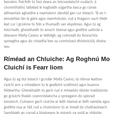
teorainn. Feicfidh tú faoi deara an teicneolaíocht nuálach, ó
chomhtháthú táibléad le haghaidh súgartha éasca go córais
aitheantais aghaidhe a neartaíonn slándáil gan cur isteach. Tá an t-
atmaisféar lán le gáire agus réamhshuim, rud a fhágann nach féidir
leat cur i gcoinne tú féin a thumadh san eispéireas. Agus tú ag
iniúchadh, gheobhaidh tú amach téamaí agus gnéithe uathúla a
déanann Mafia Casino ar leithligh, ag coinneáil do fiosrachta
spreagtha agus do chéadfaí beo sa comhshaol dhinimiciúil, dhána
seo.
Ríméad an Chluiche: Ag Roghnú Mo
Cluichí is Fearr liom
Agus tú ag dul isteach i gcroílár Mafia Casino, tá réimse leathan
cluichí ann a mheallann tú le geallúint sceitimíní agus buanna
féideartha. Gheobhaidh tú gach rud ó mheaisíní sliotán traidisiúnta
go gcluichí físeáin ceannródaíocha a spreagann do spiorad
iomaíoch. Cuireann gach cluiche ar leith téamaí ar leith sainiúla agus
gnéithe nua ar fáil, rud a choinníonn tú ar imeall do chathaoireach.
Samhlaigh an corraíl a bhaineann le sníomh na spóil ar shliotán