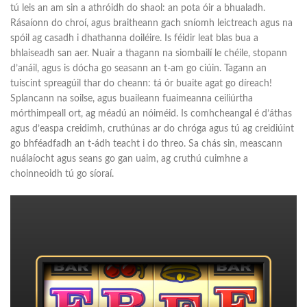
tú leis an am sin a athróidh do shaol: an pota óir a bhualadh.
Rásaíonn do chroí, agus braitheann gach sníomh leictreach agus na
spóil ag casadh i dhathanna doiléire. Is féidir leat blas bua a
bhlaiseadh san aer. Nuair a thagann na siombailí le chéile, stopann
d’anáil, agus is dócha go seasann an t-am go ciúin. Tagann an
tuiscint spreagúil thar do cheann: tá ór buaite agat go díreach!
Splancann na soilse, agus buaileann fuaimeanna ceiliúrtha
mórthimpeall ort, ag méadú an nóiméid. Is comhcheangal é d’áthas
agus d’easpa creidimh, cruthúnas ar do chróga agus tú ag creidiúint
go bhféadfadh an t-ádh teacht i do threo. Sa chás sin, meascann
nuálaíocht agus seans go gan uaim, ag cruthú cuimhne a
choinneoidh tú go síoraí.