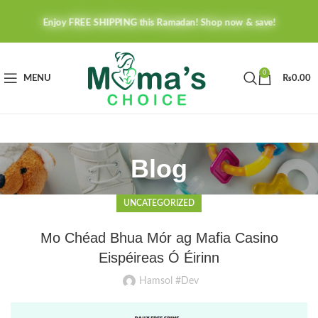
Enjoy FREE SHIPPING this Ramadan! Shop now & save!
0
MENU
₨
0.00
Blog
UNCATEGORIZED
Mo Chéad Bhua Mór ag Mafia Casino
Eispéireas Ó Éirinn
Hamsol #Dev