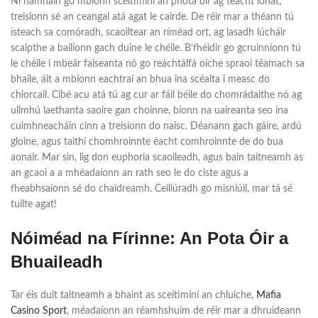
Ní hamháin go mbíonn sceitimíní an phota óir ag teacht ionat;
treisíonn sé an ceangal atá agat le cairde. De réir mar a théann tú
isteach sa comóradh, scaoiltear an ríméad ort, ag lasadh lúcháir
scaipthe a bailíonn gach duine le chéile. B’fhéidir go gcruinníonn tú
le chéile i mbeár faiseanta nó go reáchtálfá oíche spraoi téamach sa
bhaile, áit a mbíonn eachtraí an bhua ina scéalta i measc do
chiorcail. Cibé acu atá tú ag cur ar fáil béile do chomrádaithe nó ag
ullmhú laethanta saoire gan choinne, bíonn na uaireanta seo ina
cuimhneacháin cinn a treisíonn do naisc. Déanann gach gáire, ardú
gloine, agus taithí chomhroinnte éacht comhroinnte de do bua
aonair. Mar sin, lig don euphoria scaoileadh, agus bain taitneamh as
an gcaoi a a mhéadaíonn an rath seo le do ciste agus a
fheabhsaíonn sé do chaidreamh. Ceiliúradh go misniúil, mar tá sé
tuilte agat!
Nóiméad na Fírinne: An Pota Óir a
Bhuaileadh
Tar éis duit taitneamh a bhaint as sceitimíní an chluiche,
Mafia
Casino Sport
, méadaíonn an réamhshuim de réir mar a dhruideann