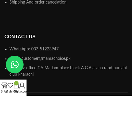
Shipping And order cancelation
CONTACT US
WhatsApp: 033-51223947
Email: customer@mamachoice.pk
Address: office # 5 Mariam place block A G.A allana raod punjabi
club kharachi
0
Shop
Wishlist
Cart
My account
Mamachoice.pk
© 2025 Powered by
Hamsol
. All Rights Reserved.