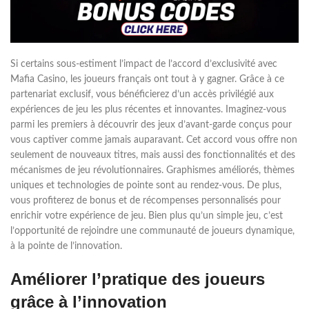
Si certains sous-estiment l’impact de l’accord d’exclusivité avec
Mafia Casino, les joueurs français ont tout à y gagner. Grâce à ce
partenariat exclusif, vous bénéficierez d’un accès privilégié aux
expériences de jeu les plus récentes et innovantes. Imaginez-vous
parmi les premiers à découvrir des jeux d’avant-garde conçus pour
vous captiver comme jamais auparavant. Cet accord vous offre non
seulement de nouveaux titres, mais aussi des fonctionnalités et des
mécanismes de jeu révolutionnaires. Graphismes améliorés, thèmes
uniques et technologies de pointe sont au rendez-vous. De plus,
vous profiterez de bonus et de récompenses personnalisés pour
enrichir votre expérience de jeu. Bien plus qu’un simple jeu, c’est
l’opportunité de rejoindre une communauté de joueurs dynamique,
à la pointe de l’innovation.
Améliorer l’pratique des joueurs
grâce à l’innovation