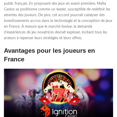
public français. En proposant des jeux en avant-première, Mafia
Casino se positionne comme un leader, susceptible de redéfinir les
attentes des joueurs. De plus, cet accord pourrait catalyser des
investissements accrus dans la technologie et la conception de jeux
en France. À mesure que le marché évolue, la demande
d’expériences de jeu novatrices devrait exploser, incitant tous les
acteurs à repenser leurs stratégies et leurs offres.
Avantages pour les joueurs en
France