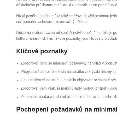
důkladného průzkumu; hráči musí zhodnotit nejen podmínky depo
Nízká peněžní bariéra může také směřovat k závislostnímu jedn
což pomáhá zachovávat rovnovážný přístup.
Důraz na vratnou vazbu od společenství konečně podtrhuje po
kulturu hazardních her. Takové poznatky jsou klíčové pro zvlád
Klíčové poznatky
Zpozoroval jsem, že minimální požadavky na vklad v podsvětn
Přepychová atmosféra kasin na začátku zakrývala hrozby sp
Hra s malým vkladem mi umožnilo objevovat rozmanité hry b
Zpozoroval jsem však, že menší vklady mohou přispět k spon
Zkoumání reputace kasin mi usnadnilo orientovat se v hrozb
Pochopení požadavků na minimál