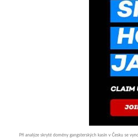
Při analýze skryté domény gangsterských kasin v Česku se vynoři