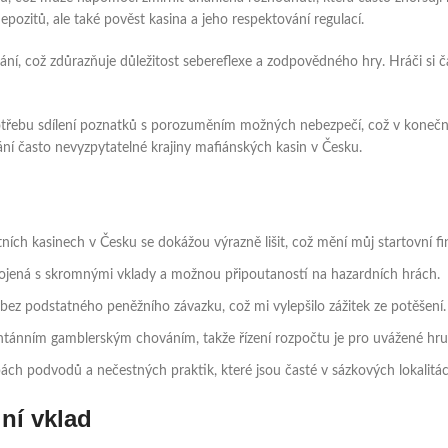
zitů, ale také pověst kasina a jeho respektování regulací.
ání, což zdůrazňuje důležitost sebereflexe a zodpovědného hry. Hráči si 
třebu sdílení poznatků s porozuměním možných nebezpečí, což v konečn
ání často nevyzpytatelné krajiny mafiánských kasin v Česku.
ích kasinech v Česku se dokážou výrazně lišit, což mění můj startovní fi
ojená s skromnými vklady a možnou připoutaností na hazardních hrách.
ez podstatného peněžního závazku, což mi vylepšilo zážitek ze potěšení.
tánním gamblerským chováním, takže řízení rozpočtu je pro uvážené hru 
ách podvodů a nečestných praktik, které jsou časté v sázkových lokalitác
ní vklad