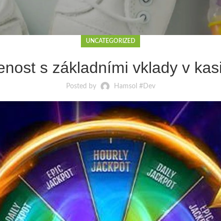
UNCATEGORIZED
enost s základními vklady v kas
Posted by
Hamsol #Dev