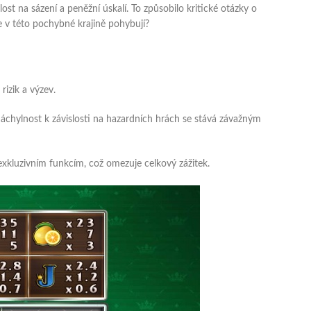
st na sázení a peněžní úskalí. To způsobilo kritické otázky o
 v této pochybné krajině pohybují?
izik a výzev.
 náchylnost k závislosti na hazardních hrách se stává závažným
xkluzivním funkcím, což omezuje celkový zážitek.