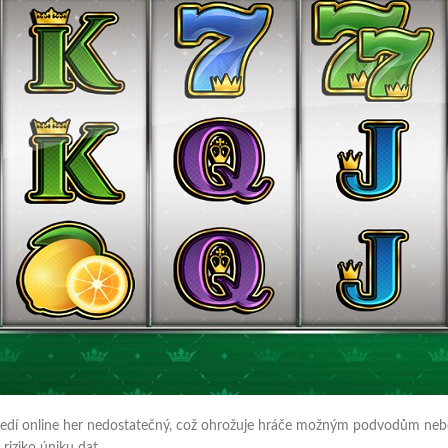
ostředí online her nedostatečný, což ohrožuje hráče možným podvodům n