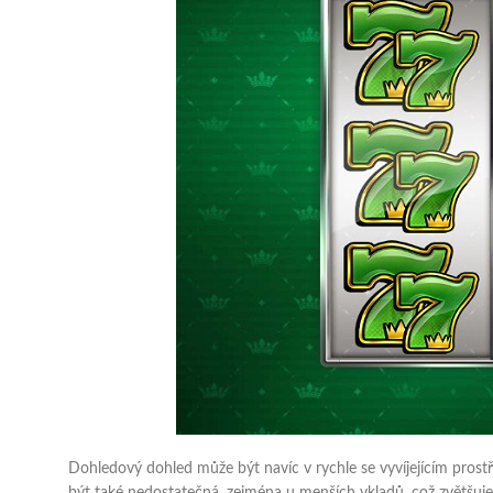
Dohledový dohled může být navíc v rychle se vyvíjejícím pr