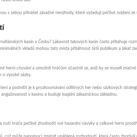
riziko úniku dat.
ohou s sebou přinášet závažné nevýhody, které vyžadují pečlivé zvážení z
tí
afiánských kasin v Česku? Lákavost takových kasin často přitahuje rozman
imálních vkladů mohou tato místa přitáhnout širší publikum a lákat zač
erní chování a umožnit hráčům účastnit se, aniž by se museli značně f
m o vysoké sázky.
ní a podnítit je k prozkoumávání odlišných her nebo sázkových strategií 
angažovanost v kasinu a buduje loajální zákaznickou základnu.
nutí hráče pečlivě zhodnotit své hazardní návyky a celkové herní prostř
čtů, což může napomoci zmírnit unáhlená rozhodnutí, která často zhoršují