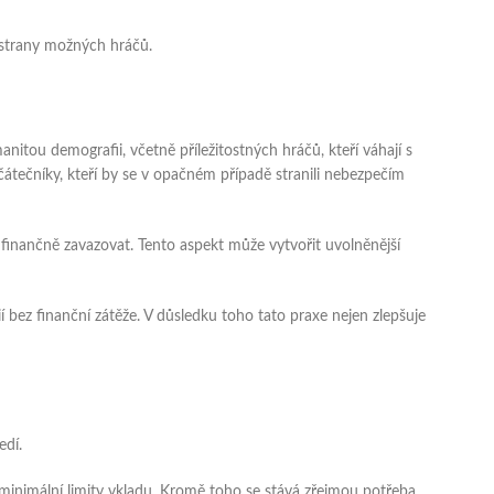
e strany možných hráčů.
itou demografii, včetně příležitostných hráčů, kteří váhají s
átečníky, kteří by se v opačném případě stranili nebezpečím
inančně zavazovat. Tento aspekt může vytvořit uvolněnější
bez finanční zátěže. V důsledku toho tato praxe nejen zlepšuje
edí.
 minimální limity vkladu. Kromě toho se stává zřejmou potřeba