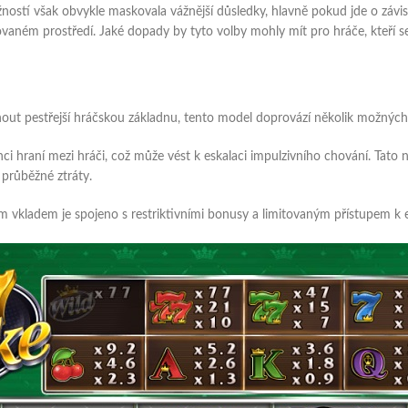
ností však obvykle maskovala vážnější důsledky, hlavně pokud jde o závislo
ném prostředí. Jaké dopady by tyto volby mohly mít pro hráče, kteří se
nout pestřejší hráčskou základnu, tento model doprovází několik možných r
nci hraní mezi hráči, což může vést k eskalaci impulzivního chování. Tato
průběžné ztráty.
 vkladem je spojeno s restriktivními bonusy a limitovaným přístupem k e