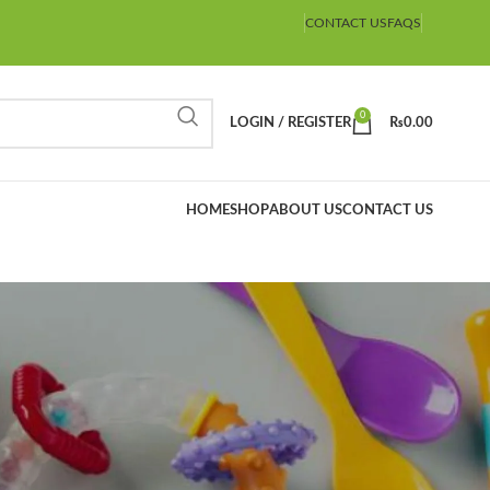
CONTACT US
FAQS
0
LOGIN / REGISTER
₨
0.00
HOME
SHOP
ABOUT US
CONTACT US