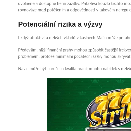
uvolněné a dostupné herní zážitky. Přitažlivá kouzlo těchto mož
rovnováze mezi potěšením a odpovědností v takovém neregulova
Potenciální rizika a výzvy
I když atraktivita nízkých vkladů v kasinech Mafia může přitáh
Především, nižší finanční prahy mohou způsobit častější frekve
problémem, protože minimální počáteční sázky mohou skrývat 
Navíc může být narušena kvalita hraní; mnoho nabídek s nízkým