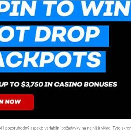
l pozoruhodný aspekt: variabilní požadavky na nejnižší vklad. Tyto skromn