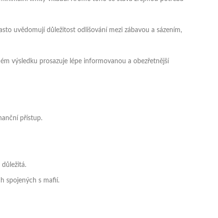
často uvědomují důležitost odlišování mezi zábavou a sázením,
ém výsledku prosazuje lépe informovanou a obezřetnější
nanční přístup.
důležitá.
h spojených s mafií.