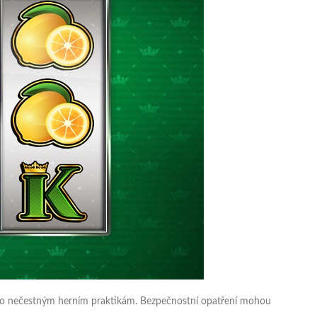
ebo nečestným herním praktikám. Bezpečnostní opatření mohou