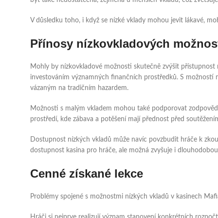
být také nedostatečná, zejména u menších vkladů, což zvětšuje 
V důsledku toho, i když se nízké vklady mohou jevit lákavé, m
Přínosy nízkovkladových možnos
Mohly by nízkovkladové možnosti skutečně zvýšit přístupnost m
investováním významných finančních prostředků. S možností min
vázaným na tradičním hazardem.
Možnosti s malým vkladem mohou také podporovat zodpovědné h
prostředí, kde zábava a potěšení mají přednost před soutěžení
Dostupnost nízkých vkladů může navíc povzbudit hráče k zkouše
dostupnost kasina pro hráče, ale možná zvyšuje i dlouhodobou 
Cenné získané lekce
Problémy spojené s možnostmi nízkých vkladů v kasinech Mafia 
Hráči si nejprve realizují význam stanovení konkrétních rozpo