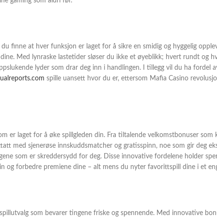
ine gaming som aldri før.
du finne at hver funksjon er laget for å sikre en smidig og hyggelig opple
e dine. Med lynraske lastetider sløser du ikke et øyeblikk; hvert rundt og hv
toppslukende lyder som drar deg inn i handlingen. I tillegg vil du ha fordel 
ualreports.com
spille uansett hvor du er, ettersom Mafia Casino revolusjo
m er laget for å øke spillgleden din. Fra tiltalende velkomstbonuser som ki
ttatt med sjenerøse innskuddsmatcher og gratisspinn, noe som gir deg ekstr
ningene som er skreddersydd for deg. Disse innovative fordelene holder spen
din og forbedre premiene dine – alt mens du nyter favorittspill dine i et 
t spillutvalg som bevarer tingene friske og spennende. Med innovative bon