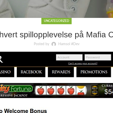
UNCATEGORIZED
vert spillopplevelse på Mafia 
Posted by
Hamsol #Dev