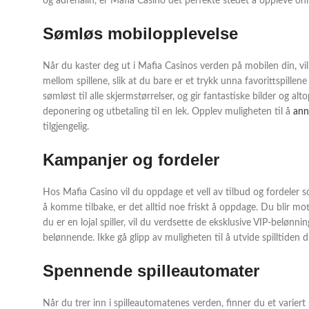
og adrenalin, er Mafia Casino det perfekte stedet å oppleve onl
Sømløs mobilopplevelse
Når du kaster deg ut i Mafia Casinos verden på mobilen din, vil 
mellom spillene, slik at du bare er et trykk unna favorittspillen
sømløst til alle skjermstørrelser, og gir fantastiske bilder og al
deponering og utbetaling til en lek. Opplev muligheten til å
ann
tilgjengelig.
Kampanjer og fordeler
Hos Mafia Casino vil du oppdage et vell av tilbud og fordeler so
å komme tilbake, er det alltid noe friskt å oppdage. Du blir mo
du er en lojal spiller, vil du verdsette de eksklusive VIP-beløn
belønnende. Ikke gå glipp av muligheten til å utvide spilltiden 
Spennende spilleautomater
Når du trer inn i spilleautomatenes verden, finner du et varier