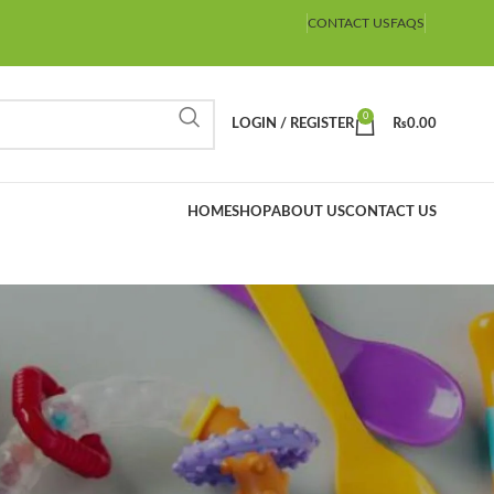
CONTACT US
FAQS
0
LOGIN / REGISTER
₨
0.00
HOME
SHOP
ABOUT US
CONTACT US