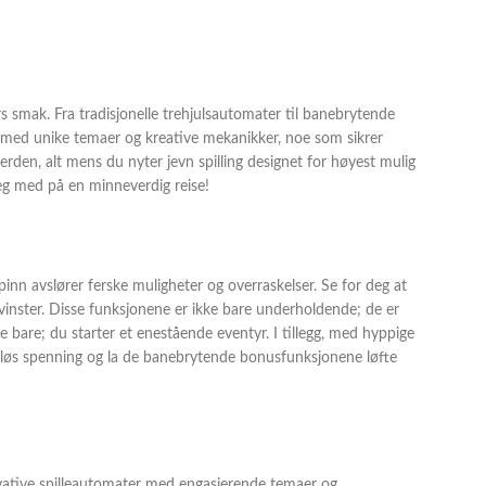
 smak. Fra tradisjonelle trehjulsautomater til banebrytende
t med unike temaer og kreative mekanikker, noe som sikrer
den, alt mens du nyter jevn spilling designet for høyest mulig
 deg med på en minneverdig reise!
n avslører ferske muligheter og overraskelser. Se for deg at
gevinster. Disse funksjonene er ikke bare underholdende; de er
e bare; du starter et enestående eventyr. I tillegg, med hyppige
eløs spenning og la de banebrytende bonusfunksjonene løfte
nnovative spilleautomater med engasjerende temaer og