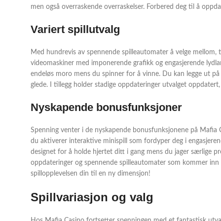
men også overraskende overraskelser. Forbered deg til å oppdage
Variert spillutvalg
Med hundrevis av spennende spilleautomater å velge mellom, ti
videomaskiner med imponerende grafikk og engasjerende lydland
endeløs moro mens du spinner for å vinne. Du kan legge ut på e
glede. I tillegg holder stadige oppdateringer utvalget oppdatert,
Nyskapende bonusfunksjoner
Spenning venter i de nyskapende bonusfunksjonene på Mafia Cas
du aktiverer interaktive minispill som fordyper deg i engasjeren
designet for å holde hjertet ditt i gang mens du jager særlige p
oppdateringer og spennende spilleautomater som kommer inn i m
spillopplevelsen din til en ny dimensjon!
Spillvariasjon og valg
Hos Mafia Casino fortsetter spenningen med et fantastisk utvalg