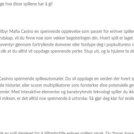
 hva disse spillene har å gi!
lbyr Mafia Casino en spennende opplevelse som passer for enhver spillers
skap, vil du finne noe som vekker begeistringen din. Hvert spill er lage
ventyr gjennom fortryllende domener eller fordype deg i popkulturens ver
 slik at du alltid vil oppdage spennende perler. Stup uti, og la hjulene ta
inos spennende spilleautomater. Du vil oppdage en verden der hvert spin
de historier, eller scorer multiplikatorer som forsterker dine potensielle 
remier. Med interaktive elementer og banebrytende teknologi spiller du ikk
iksen, er det alltid noe spennende å utforske. Så gjør deg klar for end
 av spill designet for å tilfredsstille enhver spillers smak. Du finner i