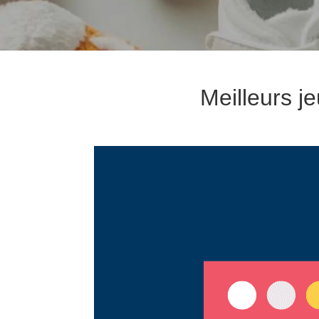
Meilleurs j