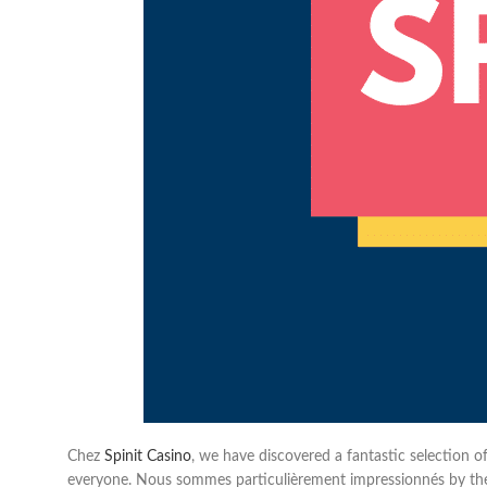
Chez
Spinit Casino
, we have discovered a fantastic selection o
everyone. Nous sommes particulièrement impressionnés by the i