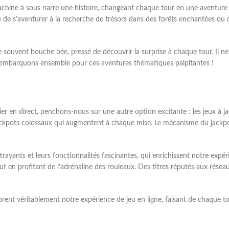
chine à sous narre une histoire, changeant chaque tour en une aventure 
isse de s’aventurer à la recherche de trésors dans des forêts enchantées o
 souvent bouche bée, pressé de découvrir la surprise à chaque tour. Il ne s
s, embarquons ensemble pour ces aventures thématiques palpitantes !
ier en direct, penchons-nous sur une autre option excitante : les jeux à j
es jackpots colossaux qui augmentent à chaque mise. Le mécanisme du jac
ayants et leurs fonctionnalités fascinantes, qui enrichissent notre expér
 en profitant de l’adrénaline des rouleaux. Des titres réputés aux résea
éliorent véritablement notre expérience de jeu en ligne, faisant de chaque