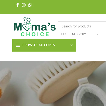
SELECT CATEGORY
BROWSE CATEGORIES