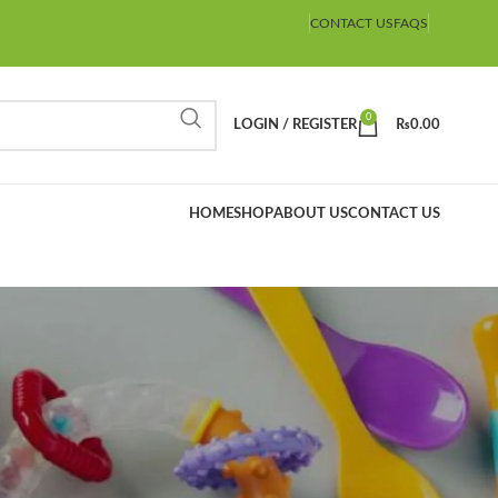
CONTACT US
FAQS
0
LOGIN / REGISTER
₨
0.00
HOME
SHOP
ABOUT US
CONTACT US