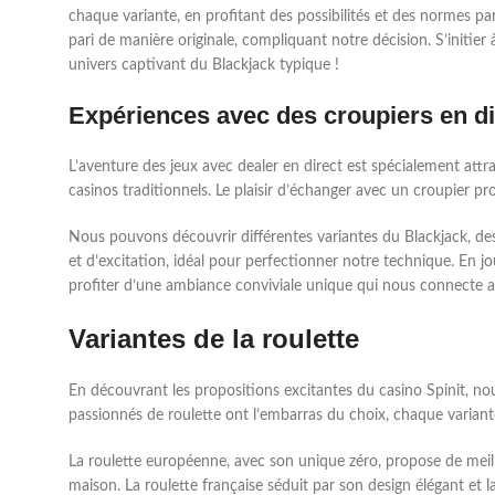
chaque variante, en profitant des possibilités et des normes pa
pari de manière originale, compliquant notre décision. S’initi
univers captivant du Blackjack typique !
Expériences avec des croupiers en di
L’aventure des jeux avec dealer en direct est spécialement att
casinos traditionnels. Le plaisir d’échanger avec un croupier p
Nous pouvons découvrir différentes variantes du Blackjack, des
et d’excitation, idéal pour perfectionner notre technique. En j
profiter d’une ambiance conviviale unique qui nous connecte au
Variantes de la roulette
En découvrant les propositions excitantes du casino Spinit, no
passionnés de roulette ont l’embarras du choix, chaque variant
La roulette européenne, avec son unique zéro, propose de meille
maison. La roulette française séduit par son design élégant et la