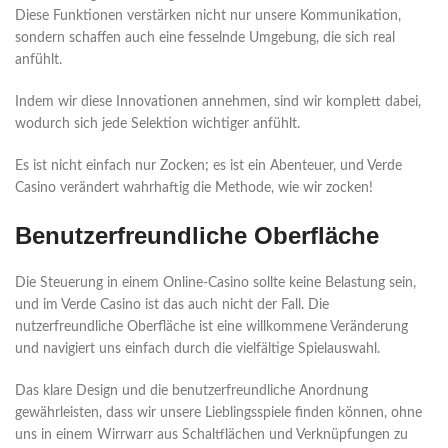
Diese Funktionen verstärken nicht nur unsere Kommunikation,
sondern schaffen auch eine fesselnde Umgebung, die sich real
anfühlt.
Indem wir diese Innovationen annehmen, sind wir komplett dabei,
wodurch sich jede Selektion wichtiger anfühlt.
Es ist nicht einfach nur Zocken; es ist ein Abenteuer, und Verde
Casino verändert wahrhaftig die Methode, wie wir zocken!
Benutzerfreundliche Oberfläche
Die Steuerung in einem Online-Casino sollte keine Belastung sein,
und im Verde Casino ist das auch nicht der Fall. Die
nutzerfreundliche Oberfläche ist eine willkommene Veränderung
und navigiert uns einfach durch die vielfältige Spielauswahl.
Das klare Design und die benutzerfreundliche Anordnung
gewährleisten, dass wir unsere Lieblingsspiele finden können, ohne
uns in einem Wirrwarr aus Schaltflächen und Verknüpfungen zu