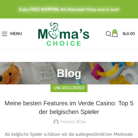
Enjoy FREE SHIPPING this Ramadan! Shop now & save!
0
MENU
₨
0.00
Blog
UNCATEGORIZED
Meine besten Features im Verde Casino: Top 5
der belgischen Spieler
Hamsol #Dev
Als belgische Spieler schätzen wir die außergewöhnlichen Merkmale