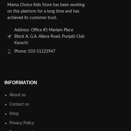
Mama Choice Kids Store has been working
on this platform for a long time and has
achieved its customer trust.
Address: Office #5 Mariam Place
Block A, G.A. Allana Road, Punjabi Club
Karachi
Phone: 033-51223947
INFORMATION
About us
Contact us
Shop
Privacy Policy