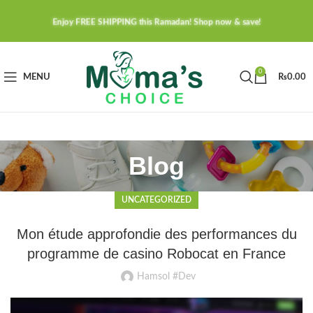
Enjoy FREE SHIPPING this Ramadan! Shop now & save!
0
MENU
₨
0.00
Blog
UNCATEGORIZED
Mon étude approfondie des performances du
programme de casino Robocat en France
Hamsol #Dev