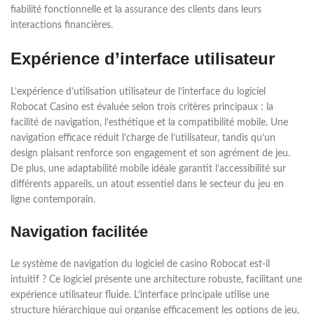
fiabilité fonctionnelle et la assurance des clients dans leurs
interactions financières.
Expérience d’interface utilisateur
L’expérience d’utilisation utilisateur de l’interface du logiciel
Robocat Casino est évaluée selon trois critères principaux : la
facilité de navigation, l’esthétique et la compatibilité mobile. Une
navigation efficace réduit l’charge de l’utilisateur, tandis qu’un
design plaisant renforce son engagement et son agrément de jeu.
De plus, une adaptabilité mobile idéale garantit l’accessibilité sur
différents appareils, un atout essentiel dans le secteur du jeu en
ligne contemporain.
Navigation facilitée
Le système de navigation du logiciel de casino Robocat est-il
intuitif ? Ce logiciel présente une architecture robuste, facilitant une
expérience utilisateur fluide. L’interface principale utilise une
structure hiérarchique qui organise efficacement les options de jeu,