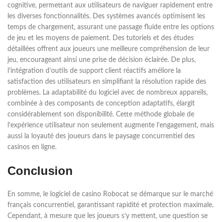
cognitive, permettant aux utilisateurs de naviguer rapidement entre
les diverses fonctionnalités. Des systèmes avancés optimisent les
temps de chargement, assurant une passage fluide entre les options
de jeu et les moyens de paiement. Des tutoriels et des études
détaillées offrent aux joueurs une meilleure compréhension de leur
jeu, encourageant ainsi une prise de décision éclairée. De plus,
l’intégration d’outils de support client réactifs améliore la
satisfaction des utilisateurs en simplifiant la résolution rapide des
problèmes. La adaptabilité du logiciel avec de nombreux appareils,
combinée à des composants de conception adaptatifs, élargit
considérablement son disponibilité. Cette méthode globale de
l’expérience utilisateur non seulement augmente l’engagement, mais
aussi la loyauté des joueurs dans le paysage concurrentiel des
casinos en ligne.
Conclusion
En somme, le logiciel de casino Robocat se démarque sur le marché
français concurrentiel, garantissant rapidité et protection maximale.
Cependant, à mesure que les joueurs s’y mettent, une question se