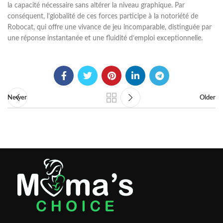
la capacité nécessaire sans altérer la niveau graphique. Par
conséquent, l’globalité de ces forces participe à la notoriété de
Robocat, qui offre une vivance de jeu incomparable, distinguée par
une réponse instantanée et une fluidité d’emploi exceptionnelle.
Newer
Older