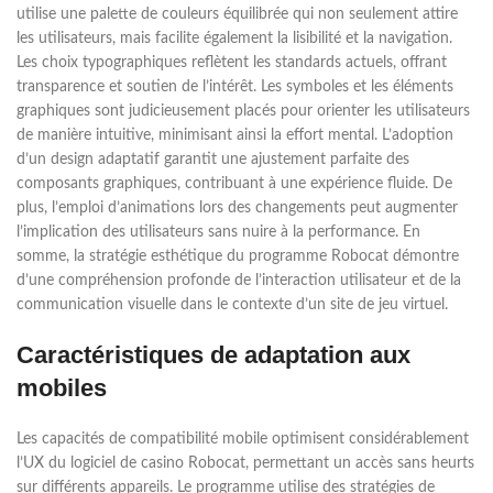
utilise une palette de couleurs équilibrée qui non seulement attire
les utilisateurs, mais facilite également la lisibilité et la navigation.
Les choix typographiques reflètent les standards actuels, offrant
transparence et soutien de l’intérêt. Les symboles et les éléments
graphiques sont judicieusement placés pour orienter les utilisateurs
de manière intuitive, minimisant ainsi la effort mental. L’adoption
d’un design adaptatif garantit une ajustement parfaite des
composants graphiques, contribuant à une expérience fluide. De
plus, l’emploi d’animations lors des changements peut augmenter
l’implication des utilisateurs sans nuire à la performance. En
somme, la stratégie esthétique du programme Robocat démontre
d’une compréhension profonde de l’interaction utilisateur et de la
communication visuelle dans le contexte d’un site de jeu virtuel.
Caractéristiques de adaptation aux
mobiles
Les capacités de compatibilité mobile optimisent considérablement
l’UX du logiciel de casino Robocat, permettant un accès sans heurts
sur différents appareils. Le programme utilise des stratégies de