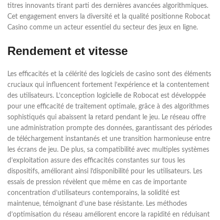
titres innovants tirant parti des dernières avancées algorithmiques.
Cet engagement envers la diversité et la qualité positionne Robocat
Casino comme un acteur essentiel du secteur des jeux en ligne.
Rendement et vitesse
Les efficacités et la célérité des logiciels de casino sont des éléments
cruciaux qui influencent fortement l’expérience et la contentement
des utilisateurs. L’conception logicielle de Robocat est développée
pour une efficacité de traitement optimale, grâce à des algorithmes
sophistiqués qui abaissent la retard pendant le jeu. Le réseau offre
une administration prompte des données, garantissant des périodes
de téléchargement instantanés et une transition harmonieuse entre
les écrans de jeu. De plus, sa compatibilité avec multiples systèmes
d’exploitation assure des efficacités constantes sur tous les
dispositifs, améliorant ainsi l’disponibilité pour les utilisateurs. Les
essais de pression révèlent que même en cas de importante
concentration d’utilisateurs contemporains, la solidité est
maintenue, témoignant d’une base résistante. Les méthodes
d’optimisation du réseau améliorent encore la rapidité en réduisant