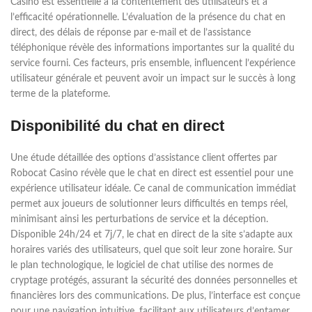
Casino est essentielle à la contentement des utilisateurs et à
l’efficacité opérationnelle. L’évaluation de la présence du chat en
direct, des délais de réponse par e-mail et de l’assistance
téléphonique révèle des informations importantes sur la qualité du
service fourni. Ces facteurs, pris ensemble, influencent l’expérience
utilisateur générale et peuvent avoir un impact sur le succès à long
terme de la plateforme.
Disponibilité du chat en direct
Une étude détaillée des options d’assistance client offertes par
Robocat Casino révèle que le chat en direct est essentiel pour une
expérience utilisateur idéale. Ce canal de communication immédiat
permet aux joueurs de solutionner leurs difficultés en temps réel,
minimisant ainsi les perturbations de service et la déception.
Disponible 24h/24 et 7j/7, le chat en direct de la site s’adapte aux
horaires variés des utilisateurs, quel que soit leur zone horaire. Sur
le plan technologique, le logiciel de chat utilise des normes de
cryptage protégés, assurant la sécurité des données personnelles et
financières lors des communications. De plus, l’interface est conçue
pour une navigation intuitive, facilitant aux utilisateurs d’entamer