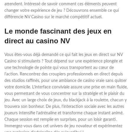
attendent. Intéressé de savoir comment ces éléments peuvent
changer votre expérience de jeu ? Découvrons ensemble ce qui
différencie NV Casino sur le marché compétitif actuel.
Le monde fascinant des jeux en
direct au casino NV
Vous êtes-vous déjà demandé ce qui fait les jeux en direct sur NV
Casino si stimulants ? Tout dépend sur une expérience plongée et
une technologie de pointe qui vous transportent au cœur de
l’action. Rencontrez des croupiers professionnels en direct depuis
des studios raffinés, pour une ambiance de casino vraie sans quitter
votre domicile. L’interface conviviale assure une prise en main fluide,
vous permettant de vous concentrer sur la stratégie et le plaisir du
jeu. Avec un large choix de jeux, du blackjack à la roulette, chacun y
trouvera son bonheur. De plus, l’interaction sociale avec les autres
joueurs intensifie l’adrénaline et transforme chaque instant animé.
Chaque session est remplie en surprises, pour un loisir garanti.
Immergez-vous dans cet univers de jeu novateur et expérimentez