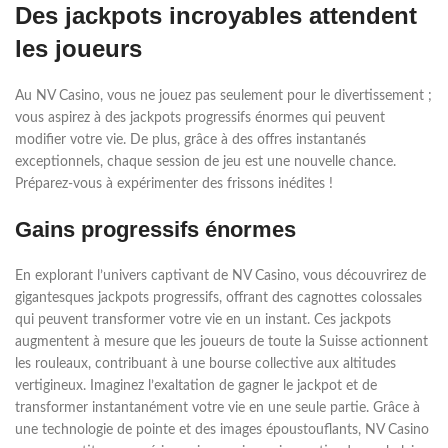
Des jackpots incroyables attendent
les joueurs
Au NV Casino, vous ne jouez pas seulement pour le divertissement ;
vous aspirez à des jackpots progressifs énormes qui peuvent
modifier votre vie. De plus, grâce à des offres instantanés
exceptionnels, chaque session de jeu est une nouvelle chance.
Préparez-vous à expérimenter des frissons inédites !
Gains progressifs énormes
En explorant l’univers captivant de NV Casino, vous découvrirez de
gigantesques jackpots progressifs, offrant des cagnottes colossales
qui peuvent transformer votre vie en un instant. Ces jackpots
augmentent à mesure que les joueurs de toute la Suisse actionnent
les rouleaux, contribuant à une bourse collective aux altitudes
vertigineux. Imaginez l’exaltation de gagner le jackpot et de
transformer instantanément votre vie en une seule partie. Grâce à
une technologie de pointe et des images époustouflants, NV Casino