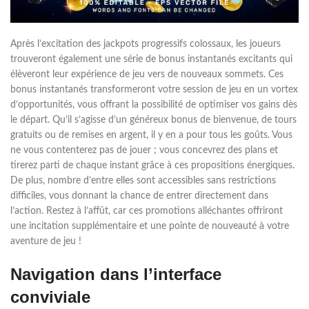
Après l’excitation des jackpots progressifs colossaux, les joueurs
trouveront également une série de bonus instantanés excitants qui
élèveront leur expérience de jeu vers de nouveaux sommets. Ces
bonus instantanés transformeront votre session de jeu en un vortex
d’opportunités, vous offrant la possibilité de optimiser vos gains dès
le départ. Qu’il s’agisse d’un généreux bonus de bienvenue, de tours
gratuits ou de remises en argent, il y en a pour tous les goûts. Vous
ne vous contenterez pas de jouer ; vous concevrez des plans et
tirerez parti de chaque instant grâce à ces propositions énergiques.
De plus, nombre d’entre elles sont accessibles sans restrictions
difficiles, vous donnant la chance de entrer directement dans
l’action. Restez à l’affût, car ces promotions alléchantes offriront
une incitation supplémentaire et une pointe de nouveauté à votre
aventure de jeu !
Navigation dans l’interface
conviviale