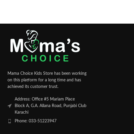
Mama Choice Kids Store has been working
on this platform for a long time and has
achieved its customer trust.
Address: Office #5 Mariam Place
Block A, G.A. Allana Road, Punjabi Club
Karachi
Phone: 033-51223947