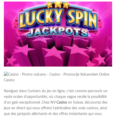
Naviguer dans l’univers du jeu en ligne, c’est comme parcourir un
vaste océan d’opportunités, où chaque vague recèle la possibilité
d’un gain exceptionnel. Chez NV
Casino
en Suisse, découvrez des
jeux en direct qui vous offrent l’adrénaline des vrais casinos, ainsi
que des jackpots alléchants et des offres instantanés qui vous