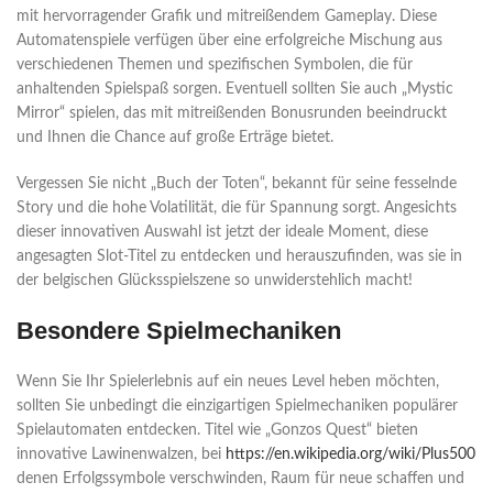
mit hervorragender Grafik und mitreißendem Gameplay. Diese
Automatenspiele verfügen über eine erfolgreiche Mischung aus
verschiedenen Themen und spezifischen Symbolen, die für
anhaltenden Spielspaß sorgen. Eventuell sollten Sie auch „Mystic
Mirror“ spielen, das mit mitreißenden Bonusrunden beeindruckt
und Ihnen die Chance auf große Erträge bietet.
Vergessen Sie nicht „Buch der Toten“, bekannt für seine fesselnde
Story und die hohe Volatilität, die für Spannung sorgt. Angesichts
dieser innovativen Auswahl ist jetzt der ideale Moment, diese
angesagten Slot-Titel zu entdecken und herauszufinden, was sie in
der belgischen Glücksspielszene so unwiderstehlich macht!
Besondere Spielmechaniken
Wenn Sie Ihr Spielerlebnis auf ein neues Level heben möchten,
sollten Sie unbedingt die einzigartigen Spielmechaniken populärer
Spielautomaten entdecken. Titel wie „Gonzos Quest“ bieten
innovative Lawinenwalzen, bei
https://en.wikipedia.org/wiki/Plus500
denen Erfolgssymbole verschwinden, Raum für neue schaffen und