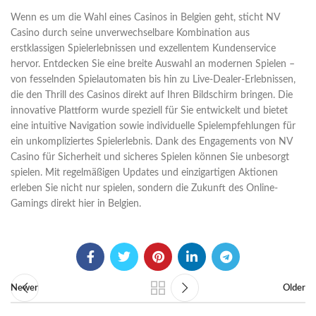
Wenn es um die Wahl eines Casinos in Belgien geht, sticht NV
Casino durch seine unverwechselbare Kombination aus
erstklassigen Spielerlebnissen und exzellentem Kundenservice
hervor. Entdecken Sie eine breite Auswahl an modernen Spielen –
von fesselnden Spielautomaten bis hin zu Live-Dealer-Erlebnissen,
die den Thrill des Casinos direkt auf Ihren Bildschirm bringen. Die
innovative Plattform wurde speziell für Sie entwickelt und bietet
eine intuitive Navigation sowie individuelle Spielempfehlungen für
ein unkompliziertes Spielerlebnis. Dank des Engagements von NV
Casino für Sicherheit und sicheres Spielen können Sie unbesorgt
spielen. Mit regelmäßigen Updates und einzigartigen Aktionen
erleben Sie nicht nur spielen, sondern die Zukunft des Online-
Gamings direkt hier in Belgien.
Newer
Older