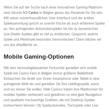
Wenn Sie auf der Suche nach einer innovativen Gaming-Plattform
sind, könnte NV
Casino
in Belgien genau das Passende für Sie sein.
Mit seiner nutzerfreundlichen User-Interface und der breiten
Spielesammlung spricht es sowohl frische als auch erfahrene Spieler
an. Von aufregenden Automatenspielen bis hin zu dynamischen
Live-Dealer-Spielen gibt es viel zu entdecken. Gespannt, welche
Spiele und Merkmale besonders hervorstechen? Dann blicken wir
uns das detaillierter an.
Mobile Gaming-Optionen
Mit dem technologiebasierten Fortschritt genießen sich mobile
Spiele bei Casino-Fans in Belgien immer größerer Beliebtheit.
Eintauchen Sie direkt von Ihrem Smartphone oder Tablet in eine
aufregende Welt ein und genießen Sie Ihre Lieblingsspiele, wann
und wo immer Sie wollen. Viele Casinos haben ihre Plattformen für
mobiles Spielen verbessert und gewähren so eine glatt Navigation
und qualitativ hochwertige Grafiken, die mit Desktop-Spielen
konkurrieren können. Ob Spielautomaten, Tischspiele oder Live-