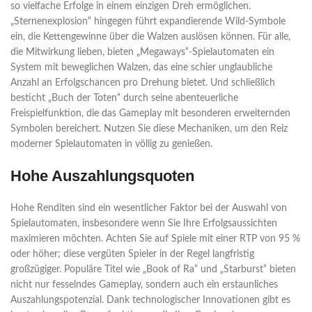
so vielfache Erfolge in einem einzigen Dreh ermöglichen.
„Sternenexplosion“ hingegen führt expandierende Wild-Symbole
ein, die Kettengewinne über die Walzen auslösen können. Für alle,
die Mitwirkung lieben, bieten „Megaways“-Spielautomaten ein
System mit beweglichen Walzen, das eine schier unglaubliche
Anzahl an Erfolgschancen pro Drehung bietet. Und schließlich
besticht „Buch der Toten“ durch seine abenteuerliche
Freispielfunktion, die das Gameplay mit besonderen erweiternden
Symbolen bereichert. Nutzen Sie diese Mechaniken, um den Reiz
moderner Spielautomaten in völlig zu genießen.
Hohe Auszahlungsquoten
Hohe Renditen sind ein wesentlicher Faktor bei der Auswahl von
Spielautomaten, insbesondere wenn Sie Ihre Erfolgsaussichten
maximieren möchten. Achten Sie auf Spiele mit einer RTP von 95 %
oder höher; diese vergüten Spieler in der Regel langfristig
großzügiger. Populäre Titel wie „Book of Ra“ und „Starburst“ bieten
nicht nur fesselndes Gameplay, sondern auch ein erstaunliches
Auszahlungspotenzial. Dank technologischer Innovationen gibt es