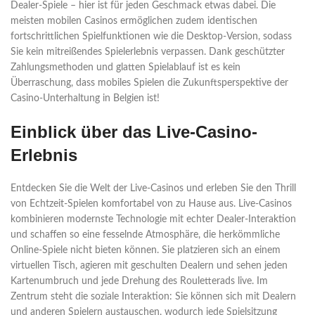
Dealer-Spiele – hier ist für jeden Geschmack etwas dabei. Die
meisten mobilen Casinos ermöglichen zudem identischen
fortschrittlichen Spielfunktionen wie die Desktop-Version, sodass
Sie kein mitreißendes Spielerlebnis verpassen. Dank geschützter
Zahlungsmethoden und glatten Spielablauf ist es kein
Überraschung, dass mobiles Spielen die Zukunftsperspektive der
Casino-Unterhaltung in Belgien ist!
Einblick über das Live-Casino-
Erlebnis
Entdecken Sie die Welt der Live-Casinos und erleben Sie den Thrill
von Echtzeit-Spielen komfortabel von zu Hause aus. Live-Casinos
kombinieren modernste Technologie mit echter Dealer-Interaktion
und schaffen so eine fesselnde Atmosphäre, die herkömmliche
Online-Spiele nicht bieten können. Sie platzieren sich an einem
virtuellen Tisch, agieren mit geschulten Dealern und sehen jeden
Kartenumbruch und jede Drehung des Rouletterads live. Im
Zentrum steht die soziale Interaktion: Sie können sich mit Dealern
und anderen Spielern austauschen, wodurch jede Spielsitzung