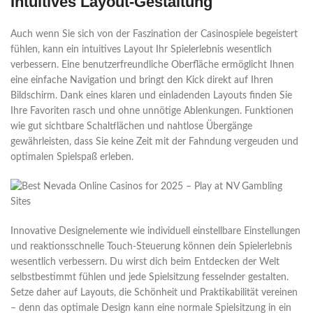
Intuitives Layout-Gestaltung
Auch wenn Sie sich von der Faszination der Casinospiele begeistert
fühlen, kann ein intuitives Layout Ihr Spielerlebnis wesentlich
verbessern. Eine benutzerfreundliche Oberfläche ermöglicht Ihnen
eine einfache Navigation und bringt den Kick direkt auf Ihren
Bildschirm. Dank eines klaren und einladenden Layouts finden Sie
Ihre Favoriten rasch und ohne unnötige Ablenkungen. Funktionen
wie gut sichtbare Schaltflächen und nahtlose Übergänge
gewährleisten, dass Sie keine Zeit mit der Fahndung vergeuden und
optimalen Spielspaß erleben.
Innovative Designelemente wie individuell einstellbare Einstellungen
und reaktionsschnelle Touch-Steuerung können dein Spielerlebnis
wesentlich verbessern. Du wirst dich beim Entdecken der Welt
selbstbestimmt fühlen und jede Spielsitzung fesselnder gestalten.
Setze daher auf Layouts, die Schönheit und Praktikabilität vereinen
– denn das optimale Design kann eine normale Spielsitzung in ein