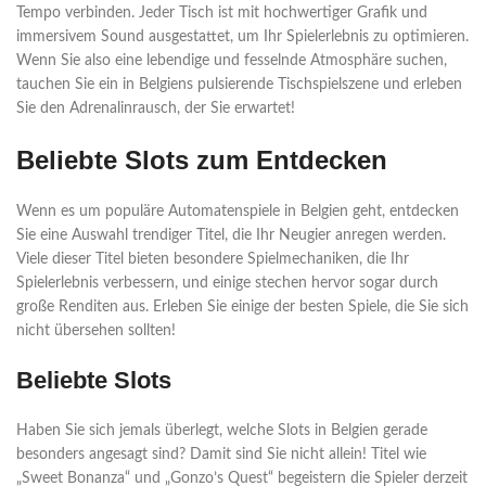
Tempo verbinden. Jeder Tisch ist mit hochwertiger Grafik und
immersivem Sound ausgestattet, um Ihr Spielerlebnis zu optimieren.
Wenn Sie also eine lebendige und fesselnde Atmosphäre suchen,
tauchen Sie ein in Belgiens pulsierende Tischspielszene und erleben
Sie den Adrenalinrausch, der Sie erwartet!
Beliebte Slots zum Entdecken
Wenn es um populäre Automatenspiele in Belgien geht, entdecken
Sie eine Auswahl trendiger Titel, die Ihr Neugier anregen werden.
Viele dieser Titel bieten besondere Spielmechaniken, die Ihr
Spielerlebnis verbessern, und einige stechen hervor sogar durch
große Renditen aus. Erleben Sie einige der besten Spiele, die Sie sich
nicht übersehen sollten!
Beliebte Slots
Haben Sie sich jemals überlegt, welche Slots in Belgien gerade
besonders angesagt sind? Damit sind Sie nicht allein! Titel wie
„Sweet Bonanza“ und „Gonzo’s Quest“ begeistern die Spieler derzeit