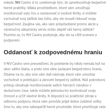
mieste.
NV
Casino si to uvedomuje tým, že uprednostňuje bezpečné
herné praktiky. Vďaka prostriedkom, ktoré vám umožňujú
monitorovať vašu hru a nastavovať si osobné limity, si môžete
vychutnať svoj zážitok bez toho, aby ste museli riskovať svoju
bezpečnosť. Zaujíma vás, ako vám prispôsobené promo akcie a
výnimočný zákaznícky servis môžu zlepšiť váš herný zážitok?
Pozrime sa, čo NV Casino poskytuje, aby ste sa cítili ocenení a
podporení.
Oddanosť k zodpovednému hraniu
V NV Casino sme presvedčení, že potešenie by nikdy nemala byť na
úkor vášho blaha, a preto sme silne zaviazaní bezpečnému hraniu.
Dbáme na to, aby sme vám dali nástroje, ktoré vám umožnia
vychutnať si potešujúci a zároveň bezpečný zážitok. Náš pokrokový
prístup obsahuje monitorovanie vašich herných návykov v
skutočnom čase, takže môžete jednoducho kontrolovať svoju
činnosť a určiť vlastné limity. K dispozícii sú praktické zdroje a
odbornú podporu, ktorá vám pomôže prijať dobre zvážené voľby.
Sme tu, aby sme zabezpečili herné prostredie, ktoré prioritizuje vaše