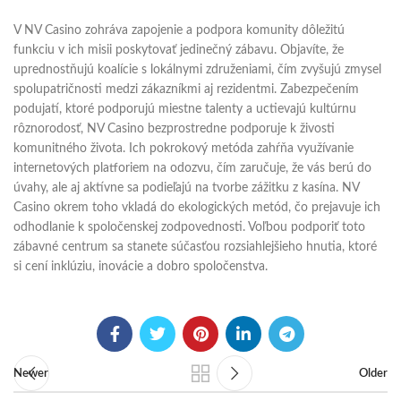
V NV Casino zohráva zapojenie a podpora komunity dôležitú
funkciu v ich misii poskytovať jedinečný zábavu. Objavíte, že
uprednostňujú koalície s lokálnymi združeniami, čím zvyšujú zmysel
spolupatričnosti medzi zákazníkmi aj rezidentmi. Zabezpečením
podujatí, ktoré podporujú miestne talenty a uctievajú kultúrnu
rôznorodosť, NV Casino bezprostredne podporuje k živosti
komunitného života. Ich pokrokový metóda zahŕňa využívanie
internetových platforiem na odozvu, čím zaručuje, že vás berú do
úvahy, ale aj aktívne sa podieľajú na tvorbe zážitku z kasína. NV
Casino okrem toho vkladá do ekologických metód, čo prejavuje ich
odhodlanie k spoločenskej zodpovednosti. Voľbou podporiť toto
zábavné centrum sa stanete súčasťou rozsiahlejšieho hnutia, ktoré
si cení inklúziu, inovácie a dobro spoločenstva.
Newer
Older