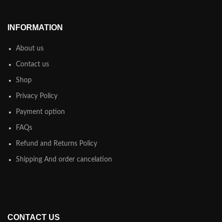
INFORMATION
About us
Contact us
Shop
Privacy Policy
Payment option
FAQs
Refund and Returns Policy
Shipping And order cancelation
CONTACT US