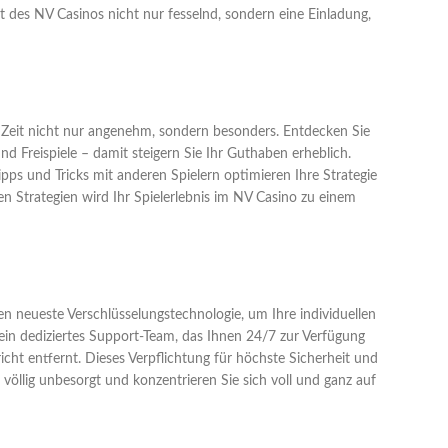
lt des NV Casinos nicht nur fesselnd, sondern eine Einladung,
 Zeit nicht nur angenehm, sondern besonders. Entdecken Sie
d Freispiele – damit steigern Sie Ihr Guthaben erheblich.
pps und Tricks mit anderen Spielern optimieren Ihre Strategie
en Strategien wird Ihr Spielerlebnis im NV Casino zu einem
en neueste Verschlüsselungstechnologie, um Ihre individuellen
 ein dediziertes Support-Team, das Ihnen 24/7 zur Verfügung
cht entfernt. Dieses Verpflichtung für höchste Sicherheit und
völlig unbesorgt und konzentrieren Sie sich voll und ganz auf