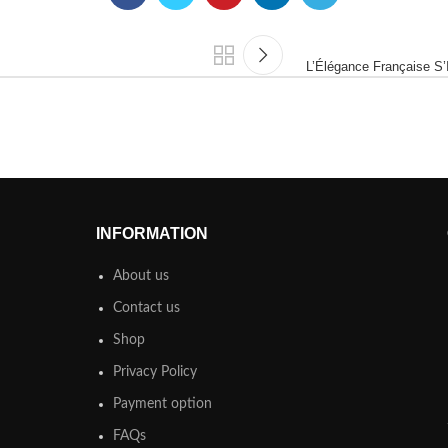
L’Élégance Française S’I
INFORMATION
About us
Contact us
Shop
Privacy Policy
Payment option
FAQs