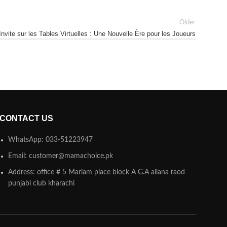
Older
nvite sur les Tables Virtuelles : Une Nouvelle Ère pour les Joueurs
CONTACT US
WhatsApp: 033-51223947
Email: customer@mamachoice.pk
Address: office # 5 Mariam place block A G.A allana raod
punjabi club kharachi