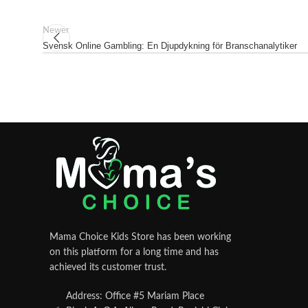
Newer
Svensk Online Gambling: En Djupdykning för Branschanalytiker
Mama Choice Kids Store has been working
on this platform for a long time and has
achieved its customer trust.
Address: Office #5 Mariam Place