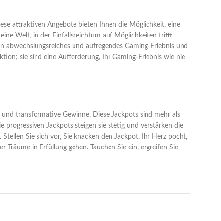
ese attraktiven Angebote bieten Ihnen die Möglichkeit, eine
ne Welt, in der Einfallsreichtum auf Möglichkeiten trifft.
 ein abwechslungsreiches und aufregendes Gaming-Erlebnis und
tion; sie sind eine Aufforderung, Ihr Gaming-Erlebnis wie nie
e und transformative Gewinne. Diese Jackpots sind mehr als
ie progressiven Jackpots steigen sie stetig und verstärken die
tellen Sie sich vor, Sie knacken den Jackpot, Ihr Herz pocht,
r Träume in Erfüllung gehen. Tauchen Sie ein, ergreifen Sie