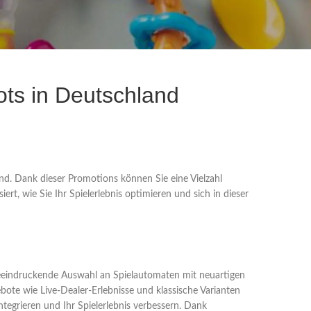
ts in Deutschland
and. Dank dieser Promotions können Sie eine Vielzahl
ert, wie Sie Ihr Spielerlebnis optimieren und sich in dieser
ne beeindruckende Auswahl an Spielautomaten mit neuartigen
ote wie Live-Dealer-Erlebnisse und klassische Varianten
egrieren und Ihr Spielerlebnis verbessern. Dank