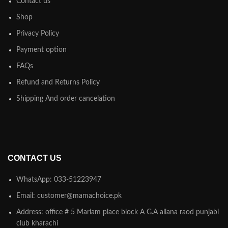
Contact us
Shop
Privacy Policy
Payment option
FAQs
Refund and Returns Policy
Shipping And order cancelation
CONTACT US
WhatsApp: 033-51223947
Email: customer@mamachoice.pk
Address: office # 5 Mariam place block A G.A allana raod punjabi
club kharachi