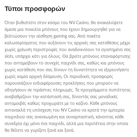
Τύποι προσφορών
Όταν βυθιστείτε στον κόσμο του NV Casino, θα ανακαλύψετε
άμεσα μια ποικιλία μπόνους που έχουν δημιουργηθεί για να
βελτιώσουν την αίσθηση gaming σας. Από πακέτα
καλωσορίσματος που αυξάνουν τις αρχικές σας καταθέσεις μέχρι
χωρίς χρέωση περιστροφές που αναδεικνύουν τα αγαπημένα σας
slots, υπάρχει κάτι για όλους. Θα βρείτε μπόνους επαναφόρτισης
που ανταμείβουν το συνεχές παιχνίδι σας, καθώς και μπόνους
χωρίς κατάθεση που σας δίνουν τη δυνατότητα να εξερευνήσετε
χωρίς καμία αρχική δέσμευση. Οι περιοδικές προσφορές
παρουσιάζουν ενδιαφέρουσες προκλήσεις που μπορούν να
οδηγήσουν σε τεράστιες πληρωμές. Τα προγράμματα πιστότητας
αναβαθμίζουν την κατάστασή σας, δίνοντάς σας μοναδικές
ανταμοιβές καθώς προχωράτε με το καζίνο. Κάθε μπόνους
αντανακλά τη υπόσχεση του NV Casino να κρατά την εμπειρία
παιχνιδιού σας ανανεωμένη και συναρπαστική, κάνοντας κάθε
συνεδρία όχι μόνο ένα παιχνίδι, αλλά μια περιπέτεια στην οποία
θα θέλετε να γυρίζετε ξανά και ξανά.