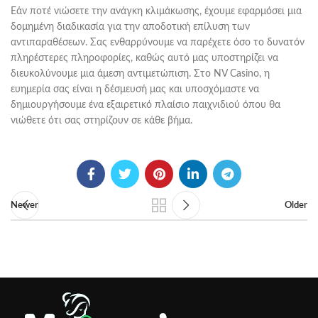
Εάν ποτέ νιώσετε την ανάγκη κλιμάκωσης, έχουμε εφαρμόσει μια
δομημένη διαδικασία για την αποδοτική επίλυση των
αντιπαραθέσεων. Σας ενθαρρύνουμε να παρέχετε όσο το δυνατόν
πληρέστερες πληροφορίες, καθώς αυτό μας υποστηρίζει να
διευκολύνουμε μια άμεση αντιμετώπιση. Στο NV Casino, η
ευημερία σας είναι η δέσμευσή μας και υποσχόμαστε να
δημιουργήσουμε ένα εξαιρετικό πλαίσιο παιχνιδιού όπου θα
νιώθετε ότι σας στηρίζουν σε κάθε βήμα.
Newer
Older