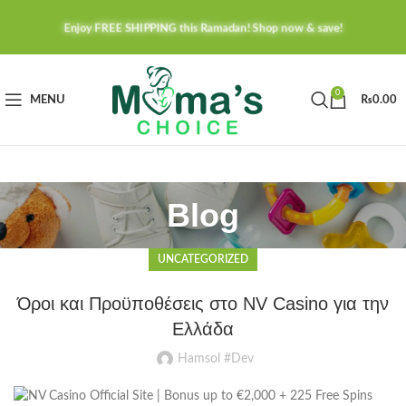
Enjoy FREE SHIPPING this Ramadan! Shop now & save!
0
MENU
₨
0.00
Blog
UNCATEGORIZED
Όροι και Προϋποθέσεις στο NV Casino για την
Ελλάδα
Hamsol #Dev