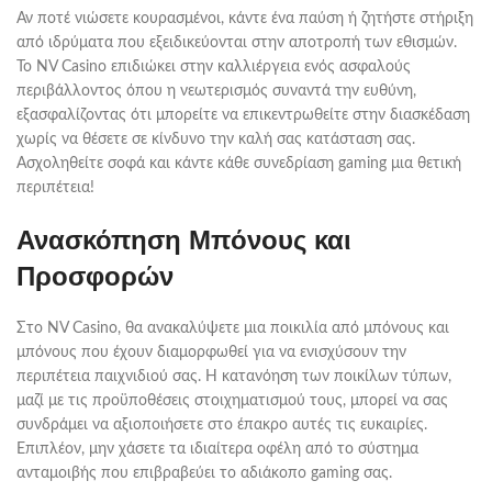
Αν ποτέ νιώσετε κουρασμένοι, κάντε ένα παύση ή ζητήστε στήριξη
από ιδρύματα που εξειδικεύονται στην αποτροπή των εθισμών.
Το NV Casino επιδιώκει στην καλλιέργεια ενός ασφαλούς
περιβάλλοντος όπου η νεωτερισμός συναντά την ευθύνη,
εξασφαλίζοντας ότι μπορείτε να επικεντρωθείτε στην διασκέδαση
χωρίς να θέσετε σε κίνδυνο την καλή σας κατάσταση σας.
Ασχοληθείτε σοφά και κάντε κάθε συνεδρίαση gaming μια θετική
περιπέτεια!
Ανασκόπηση Μπόνους και
Προσφορών
Στο NV Casino, θα ανακαλύψετε μια ποικιλία από μπόνους και
μπόνους που έχουν διαμορφωθεί για να ενισχύσουν την
περιπέτεια παιχνιδιού σας. Η κατανόηση των ποικίλων τύπων,
μαζί με τις προϋποθέσεις στοιχηματισμού τους, μπορεί να σας
συνδράμει να αξιοποιήσετε στο έπακρο αυτές τις ευκαιρίες.
Επιπλέον, μην χάσετε τα ιδιαίτερα οφέλη από το σύστημα
ανταμοιβής που επιβραβεύει το αδιάκοπο gaming σας.