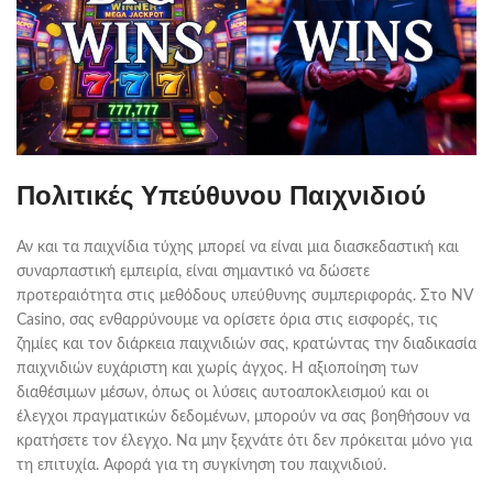
Πολιτικές Υπεύθυνου Παιχνιδιού
Αν και τα παιχνίδια τύχης μπορεί να είναι μια διασκεδαστική και
συναρπαστική εμπειρία, είναι σημαντικό να δώσετε
προτεραιότητα στις μεθόδους υπεύθυνης συμπεριφοράς. Στο NV
Casino, σας ενθαρρύνουμε να ορίσετε όρια στις εισφορές, τις
ζημίες και τον διάρκεια παιχνιδιών σας, κρατώντας την διαδικασία
παιχνιδιών ευχάριστη και χωρίς άγχος. Η αξιοποίηση των
διαθέσιμων μέσων, όπως οι λύσεις αυτοαποκλεισμού και οι
έλεγχοι πραγματικών δεδομένων, μπορούν να σας βοηθήσουν να
κρατήσετε τον έλεγχο. Να μην ξεχνάτε ότι δεν πρόκειται μόνο για
τη επιτυχία. Αφορά για τη συγκίνηση του παιχνιδιού.