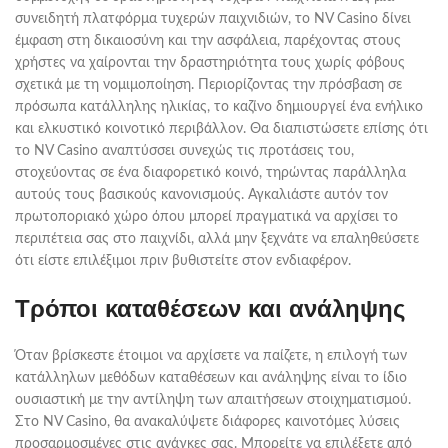
συνειδητή πλατφόρμα τυχερών παιχνιδιών, το NV Casino δίνει
έμφαση στη δικαιοσύνη και την ασφάλεια, παρέχοντας στους
χρήστες να χαίρονται την δραστηριότητα τους χωρίς φόβους
σχετικά με τη νομιμοποίηση. Περιορίζοντας την πρόσβαση σε
πρόσωπα κατάλληλης ηλικίας, το καζίνο δημιουργεί ένα ενήλικο
και ελκυστικό κοινοτικό περιβάλλον. Θα διαπιστώσετε επίσης ότι
το NV Casino αναπτύσσει συνεχώς τις προτάσεις του,
στοχεύοντας σε ένα διαφορετικό κοινό, τηρώντας παράλληλα
αυτούς τους βασικούς κανονισμούς. Αγκαλιάστε αυτόν τον
πρωτοποριακό χώρο όπου μπορεί πραγματικά να αρχίσει το
περιπέτεια σας στο παιχνίδι, αλλά μην ξεχνάτε να επαληθεύσετε
ότι είστε επιλέξιμοι πριν βυθιστείτε στον ενδιαφέρον.
Τρόποι καταθέσεων και ανάληψης
Όταν βρίσκεστε έτοιμοι να αρχίσετε να παίζετε, η επιλογή των
κατάλληλων μεθόδων καταθέσεων και ανάληψης είναι το ίδιο
ουσιαστική με την αντίληψη των απαιτήσεων στοιχηματισμού.
Στο NV Casino, θα ανακαλύψετε διάφορες καινοτόμες λύσεις
προσαρμοσμένες στις ανάγκες σας. Μπορείτε να επιλέξετε από